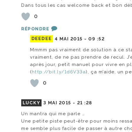
Dans tous les cas welcome back et bon déb
0
RÉPONDRE
DEEDEE
4 MAI 2015 -
09 :52
Mmmm pas vraiment de solution à ce stad
vraiment, de ne pas prendre de recul. J’e
après jour, petit manuel pour vivre en 
(
http://bit.ly/1d6V33a
), ça m’aide, un p
0
LUCKY
3 MAI 2015 -
21 :28
Un mantra qui me parle …
Une petite piste peut-être pour moins ressa
me semble plus facile de passer à autre ch