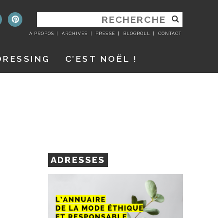
RECHERCHER
:
A PROPOS
ARCHIVES
PRESSE
BLOGROLL
CONTACT
DRESSING
C’EST NOËL !
ADRESSES