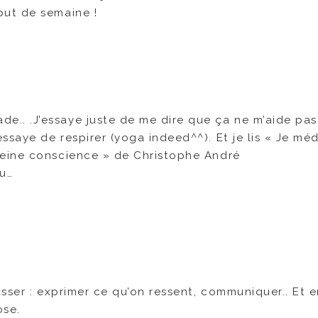
ut de semaine !
e.. .J’essaye juste de me dire que ça ne m’aide pas
ssaye de respirer (yoga indeed^^). Et je lis « Je méd
pleine conscience » de Christophe André
eu…
sser : exprimer ce qu’on ressent, communiquer.. Et en
ose.