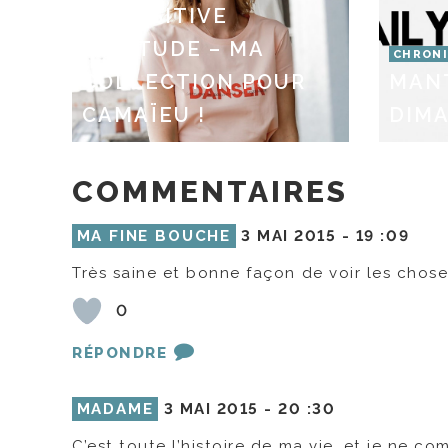
LA POSITIVE
ATTITUDE – MA
CHRONI
COLLECTION POUR
MAN
CAMAÏEU !
DIMA
COMMENTAIRES
MA FINE BOUCHE
3 MAI 2015 -
19 :09
Très saine et bonne façon de voir les chose
0
RÉPONDRE
MADAME
3 MAI 2015 -
20 :30
C’est toute l’histoire de ma vie, et je ne 