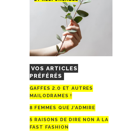
VOS ARTICLES
PRÉFÉRÉS
GAFFES 2.0 ET AUTRES
MAILODRAMES !
8 FEMMES QUE J’ADMIRE
5 RAISONS DE DIRE NON À LA
FAST FASHION