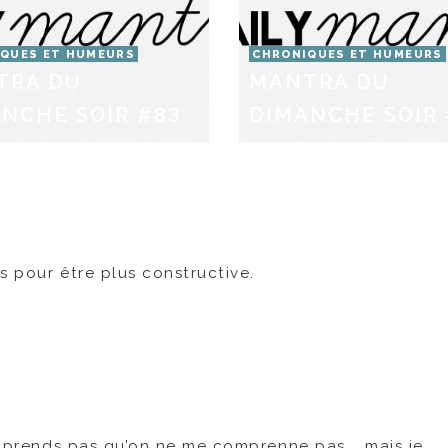
QUES ET HUMEURS
CHRONIQUES ET HUMEURS
TRA DU
MANTRA DU
NCHE SOIR #83
DIMANCHE SOIR 
s pour être plus constructive.
comprends pas qu’on ne me comprenne pas … mais je