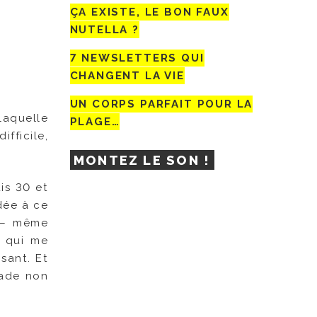
ÇA EXISTE, LE BON FAUX
NUTELLA ?
7 NEWSLETTERS QUI
CHANGENT LA VIE
UN CORPS PARFAIT POUR LA
laquelle
PLAGE…
fficile,
!
MONTEZ LE SON !
is 30 et
dée à ce
é – même
s qui me
sant. Et
lade non