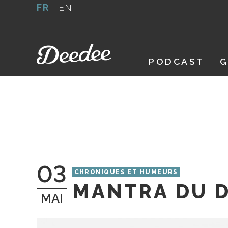
Aller
FR
|
EN
au
contenu
PODCAST
G
03
CHRONIQUES ET HUMEURS
MANTRA DU D
MAI