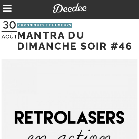
Aller
au
contenu
30
CHRONIQUES ET HUMEURS
MANTRA DU
AOÛT
DIMANCHE SOIR #46