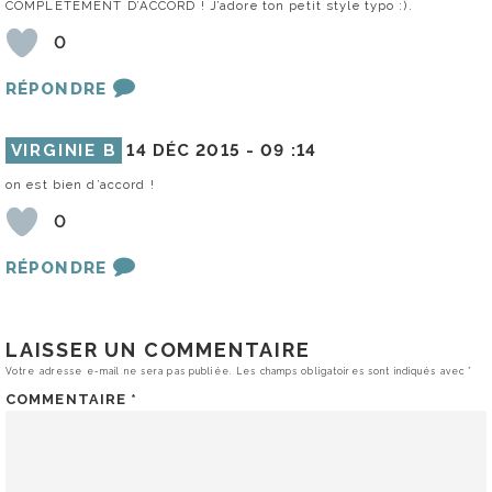
COMPLÉTEMENT D’ACCORD ! J’adore ton petit style typo :).
0
RÉPONDRE
VIRGINIE B
14 DÉC 2015 -
09 :14
on est bien d’accord !
0
RÉPONDRE
LAISSER UN COMMENTAIRE
Votre adresse e-mail ne sera pas publiée.
Les champs obligatoires sont indiqués avec
*
COMMENTAIRE
*