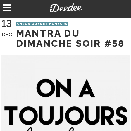
Aller
au
contenu
13
CHRONIQUES ET HUMEURS
MANTRA DU
DÉC
DIMANCHE SOIR #58