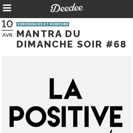
Aller
au
contenu
10
CHRONIQUES ET HUMEURS
MANTRA DU
AVR
DIMANCHE SOIR #68