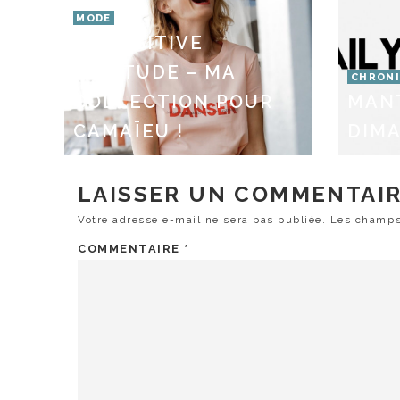
MODE
LA POSITIVE
ATTITUDE – MA
CHRONI
COLLECTION POUR
MAN
CAMAÏEU !
DIMA
LAISSER UN COMMENTAI
Votre adresse e-mail ne sera pas publiée.
Les champs
COMMENTAIRE
*