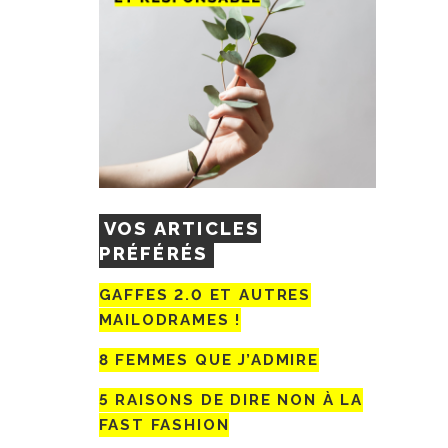
VOS ARTICLES
PRÉFÉRÉS
GAFFES 2.0 ET AUTRES
MAILODRAMES !
8 FEMMES QUE J’ADMIRE
5 RAISONS DE DIRE NON À LA
FAST FASHION