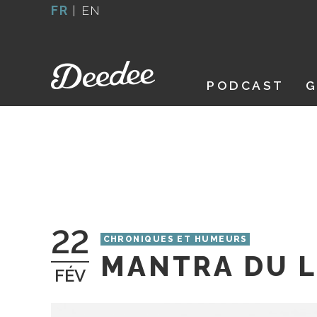
Aller
FR
|
EN
au
contenu
PODCAST
G
22
CHRONIQUES ET HUMEURS
MANTRA DU L
FÉV