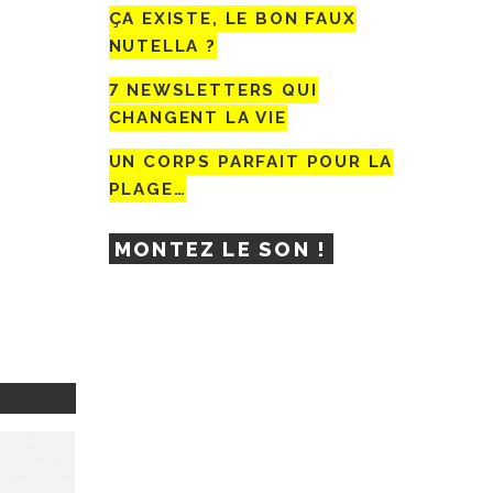
ÇA EXISTE, LE BON FAUX
NUTELLA ?
7 NEWSLETTERS QUI
CHANGENT LA VIE
UN CORPS PARFAIT POUR LA
PLAGE…
MONTEZ LE SON !