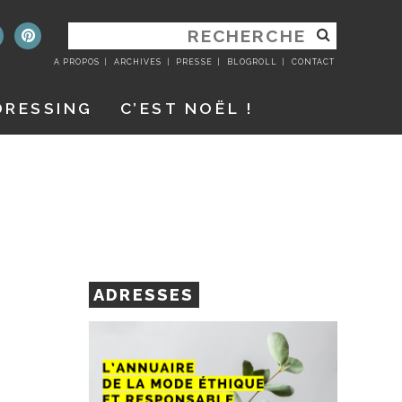
RECHERCHER
:
A PROPOS
ARCHIVES
PRESSE
BLOGROLL
CONTACT
DRESSING
C’EST NOËL !
ADRESSES