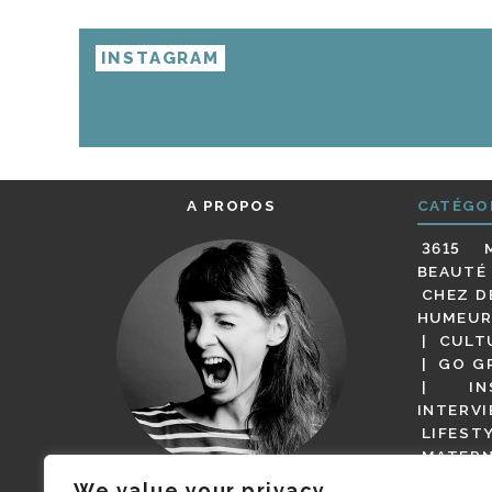
INSTAGRAM
A PROPOS
CATÉGO
3615 
BEAUTÉ
CHEZ D
HUMEUR
CULT
GO G
IN
INTERV
LIFEST
MATERN
MODE
We value your privacy