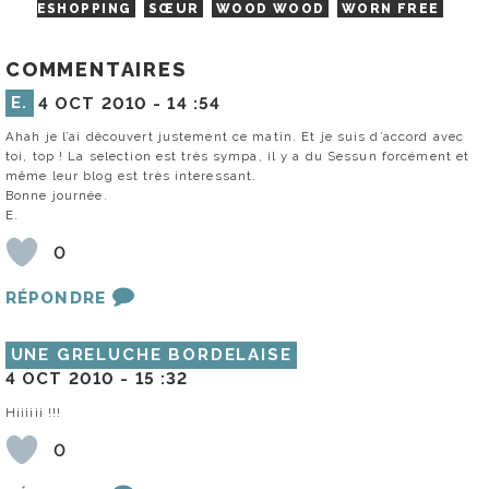
ESHOPPING
SŒUR
WOOD WOOD
WORN FREE
COMMENTAIRES
E.
4 OCT 2010 -
14 :54
Ahah je l’ai découvert justement ce matin. Et je suis d’accord avec
toi, top ! La selection est très sympa, il y a du Sessun forcément et
même leur blog est très interessant.
Bonne journée.
E.
0
RÉPONDRE
UNE GRELUCHE BORDELAISE
4 OCT 2010 -
15 :32
Hiiiiii !!!
0