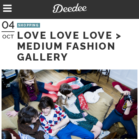
Aller
au
contenu
04
SHOPPING
LOVE LOVE LOVE >
OCT
MEDIUM FASHION
GALLERY