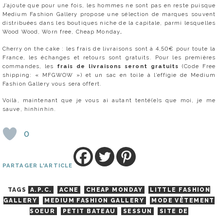
J’ajoute que pour une fois, les hommes ne sont pas en reste puisque
Medium Fashion Gallery propose une sélection de marques souvent
distribuées dans les boutiques niche de la capitale, parmi lesquelles
Wood Wood, Worn free, Cheap Monday…
Cherry on the cake : les frais de livraisons sont à 4,50€ pour toute la
France, les échanges et retours sont gratuits. Pour les premières
commandes, les
frais de livraisons seront gratuits
(Code Free
shipping: « MFGWOW ») et un sac en toile à l’effigie de Medium
Fashion Gallery vous sera offert.
Voilà, maintenant que je vous ai autant tenté(e)s que moi, je me
sauve, hinhinhin.
0
PARTAGER L'ARTICLE
TAGS
A.P.C.
ACNE
CHEAP MONDAY
LITTLE FASHION
GALLERY
MEDIUM FASHION GALLERY
MODE VÊTEMENT
SOEUR
PETIT BATEAU
SESSUN
SITE DE