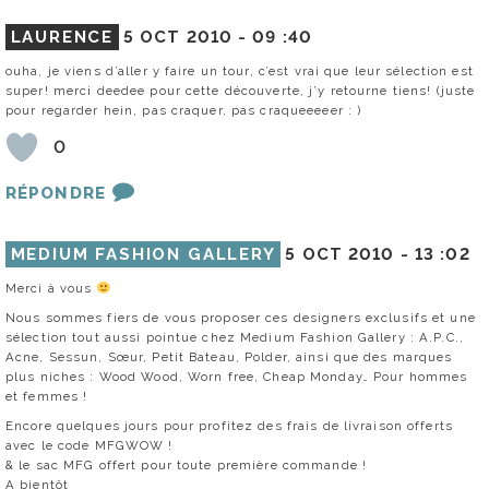
LAURENCE
5 OCT 2010 -
09 :40
ouha, je viens d’aller y faire un tour, c’est vrai que leur sélection est
super! merci deedee pour cette découverte, j’y retourne tiens! (juste
pour regarder hein, pas craquer, pas craqueeeeer : )
0
RÉPONDRE
MEDIUM FASHION GALLERY
5 OCT 2010 -
13 :02
Merci à vous
Nous sommes fiers de vous proposer ces designers exclusifs et une
sélection tout aussi pointue chez Medium Fashion Gallery : A.P.C.,
Acne, Sessun, Sœur, Petit Bateau, Polder, ainsi que des marques
plus niches : Wood Wood, Worn free, Cheap Monday… Pour hommes
et femmes !
Encore quelques jours pour profitez des frais de livraison offerts
avec le code MFGWOW !
& le sac MFG offert pour toute première commande !
A bientôt