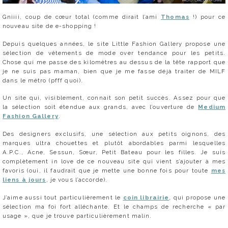
Gniiii, coup de cœur total (comme dirait l’ami
Thomas
!) pour ce
nouveau site de e-shopping !
Depuis quelques années, le site Little Fashion Gallery propose une
sélection de vêtements de mode over tendance pour les petits.
Chose qui me passe des kilomètres au dessus de la tête rapport que
je ne suis pas maman, bien que je me fasse déjà traiter de MILF
dans le métro (pfff quoi).
Un site qui, visiblement, connait son petit succès. Assez pour que
la sélection soit étendue aux grands, avec l’ouverture de
Medium
Fashion Gallery
.
Des designers exclusifs, une sélection aux petits oignons, des
marques ultra chouettes et plutôt abordables parmi lesquelles
A.P.C., Acne, Sessun, Sœur, Petit Bateau pour les filles. Je suis
complètement in love de ce nouveau site qui vient s’ajouter à mes
favoris (oui, il faudrait que je mette une bonne fois pour toute
mes
liens à jours
, je vous l’accorde).
J’aime aussi tout particulièrement le
coin librairie
, qui propose une
sélection ma foi fort alléchante. Et le champs de recherche « par
usage », que je trouve particulièrement malin.