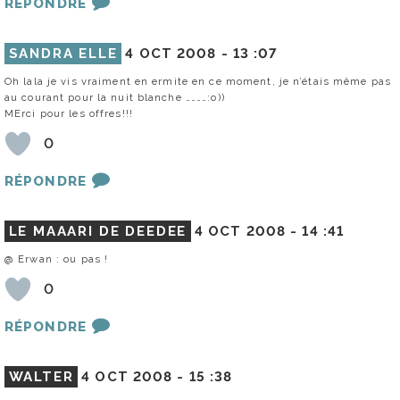
RÉPONDRE
SANDRA ELLE
4 OCT 2008 -
13 :07
Oh lala je vis vraiment en ermite en ce moment, je n’étais même pas
au courant pour la nuit blanche …………:o))
MErci pour les offres!!!
0
RÉPONDRE
LE MAAARI DE DEEDEE
4 OCT 2008 -
14 :41
@ Erwan : ou pas !
0
RÉPONDRE
WALTER
4 OCT 2008 -
15 :38