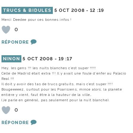
TRUCS & BIDULES
5 OCT 2008 -
12 :19
Merci Deedee pour ces bonnes infos !
0
RÉPONDRE
NINON
5 OCT 2008 -
19 :17
Hey, les gens !!! les nuits blanches c’est super !!!!!
Celle de Madrid était extra !!! Il y avait une foule d’enfer au Palacio
Real !!!
Il doit y avoir des tas de trucs gratuits, mais c’est super !!!!
Bougeeeeez, surtout pour les Poarisiens, mince alors, la planète
entière y vient, faut être à la hauteur de la ville…
(Je parle en général, pas seulement pour la nuit blanche).
0
RÉPONDRE