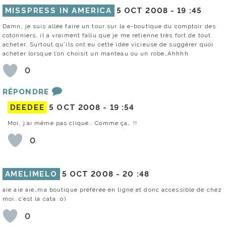
MISSPRESS IN AMERICA
5 OCT 2008 -
19 :45
Damn, je suis allée faire un tour sur la e-boutique du comptoir des
cotonniers, il a vraiment fallu que je me retienne très fort de tout
acheter. Surtout qu’ils ont eu cette idée vicieuse de suggérer quoi
acheter lorsque l’on choisit un manteau ou un robe…Ahhhh
0
RÉPONDRE
DEEDEE
5 OCT 2008 -
19 :54
Moi, j’ai même pas cliqué.. Comme ça… !!
0
AMELIMELO
5 OCT 2008 -
20 :48
aie aie aie…ma boutique préférée en ligne et donc accessible de chez
moi..c’est la cata :o)
0