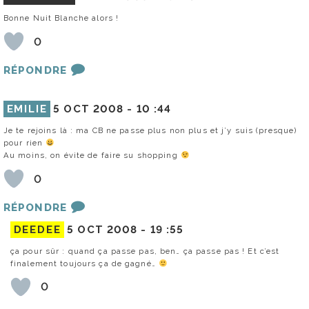
Bonne Nuit Blanche alors !
0
RÉPONDRE
EMILIE
5 OCT 2008 -
10 :44
Je te rejoins là : ma CB ne passe plus non plus et j’y suis (presque)
pour rien
Au moins, on évite de faire su shopping
0
RÉPONDRE
DEEDEE
5 OCT 2008 -
19 :55
ça pour sûr : quand ça passe pas, ben… ça passe pas ! Et c’est
finalement toujours ça de gagné…
0