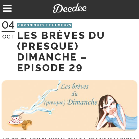
Aller
au
contenu
04
CHRONIQUES ET HUMEURS
LES BRÈVES DU
OCT
(PRESQUE)
DIMANCHE –
EPISODE 29