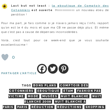
Last but not least :
la eboutique de Comptoir des
Cotonniers
est ouverte
. Hiiiiiiiiiiiiiiiii un nouveau elieu de
perdition !
Pour ma part, je fais comme si je n’avais jamais reçu l’info, rapport
qu’on est le 4 du mois et que ma CB ne passe déjà plus. Et même
que c’est pas à cause de dépenses inconsidérées.
Voilà, c’est tout pour ce week-end que je vous souhaite
excellentissime !
0
PARTAGER L'ARTICLE
TAGS
BONS PLANS
COMPTOIR DES
COTONNIERS
EBOUTIQUE
ETAM
FASHION PAS
VICTIME
MODE
MUSÉES
NUIT BLANCHE
NUIT
BLANCHE 2008
NUIT BLANCHE À
PARIS
PARIS
RÉDUCTION
RÉDUCTIONS
SHOPPING