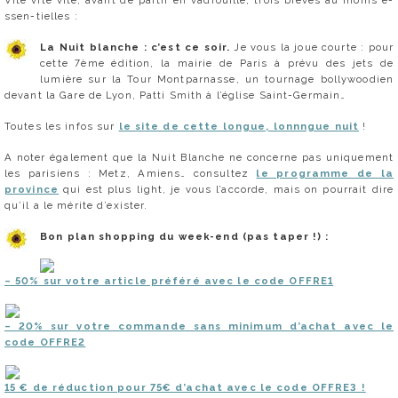
Vite vite vite, avant de partir en vadrouille, trois brèves au moins e-
ssen-tielles :
La Nuit blanche : c’est ce soir.
Je vous la joue courte : pour
cette 7ème édition, la mairie de Paris à prévu des jets de
lumière sur la Tour Montparnasse, un tournage bollywoodien
devant la Gare de Lyon, Patti Smith à l’église Saint-Germain…
Toutes les infos sur
le site de cette longue, lonnngue nuit
!
A noter également que la Nuit Blanche ne concerne pas uniquement
les parisiens : Metz, Amiens… consultez
le programme de la
province
qui est plus light, je vous l’accorde, mais on pourrait dire
qu’il a le mérite d’exister.
Bon plan shopping du week-end (pas taper !) :
– 50% sur votre article préféré avec le code OFFRE1
– 20% sur votre commande sans minimum d’achat avec le
code OFFRE2
15 € de réduction pour 75€ d’achat avec le code OFFRE3 !