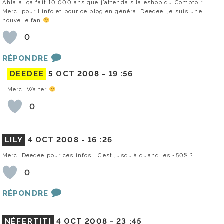
Ahlala! ça fait 10 000 ans que j’attendais la eshop du Comptoir!
Merci pour l’info et pour ce blog en général Deedee, je suis une
nouvelle fan
0
RÉPONDRE
DEEDEE
5 OCT 2008 -
19 :56
Merci Walter
0
LILY
4 OCT 2008 -
16 :26
Merci Deedee pour ces infos ! C’est jusqu’à quand les -50% ?
0
RÉPONDRE
NÉFERTITI
4 OCT 2008 -
23 :45