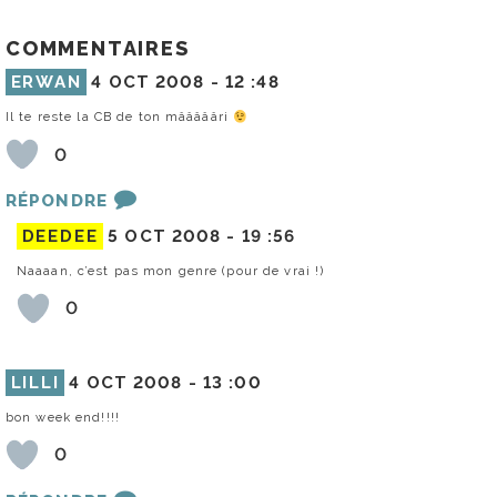
COMMENTAIRES
ERWAN
4 OCT 2008 -
12 :48
Il te reste la CB de ton mâââââri
0
RÉPONDRE
DEEDEE
5 OCT 2008 -
19 :56
Naaaan, c’est pas mon genre (pour de vrai !)
0
LILLI
4 OCT 2008 -
13 :00
bon week end!!!!
0