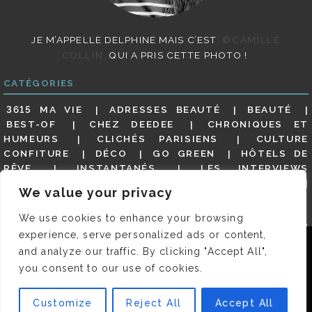
JE M’APPELLE DELPHINE MAIS C’EST
©CAMILLE
COLLIN
QUI A PRIS CETTE PHOTO !
CATÉGORIES
3615 MA VIE
ADRESSES BEAUTÉ
BEAUTÉ
BEST-OF
CHEZ DEEDEE
CHRONIQUES ET
HUMEURS
CLICHÉS PARISIENS
CULTURE
CONFITURE
DÉCO
GO GREEN
HÔTELS DE
RÊVE
INSTANTANÉS
LES INTERVIEWS
PARISIENNES
LIFESTYLE
LOOKS
MATERNITÉ
We value your privacy
MES ADRESSES
MODE
NON CLASSÉ
OLDIES
(BUT GOODIES)
PAR ICI LE MAGOT !
PARIS CITY-
We use cookies to enhance your browsing
GUIDE
PARIS EN PHOTOS
RESTAURANTS
experience, serve personalized ads or content,
REVUE DE PRESSE DÉTAILLÉE, SIOU PLAIT
SALONS
Nous utilisons des cookies pour vous garantir la meilleure
and analyze our traffic. By clicking "Accept All",
DE THÉ
SHOPPING
VIDÉOS
VITE ! UN RESTO
expérience sur notre site. Si vous continuez à utiliser ce
you consent to our use of cookies.
VOYAGES VOYAGES
dernier, nous considérerons que vous acceptez l'utilisation des
cookies.
Customize
Reject All
Accept All
© 2026 DEEDEE | TOUS DROITS RÉSERVÉS. DESIGNED BY
OK