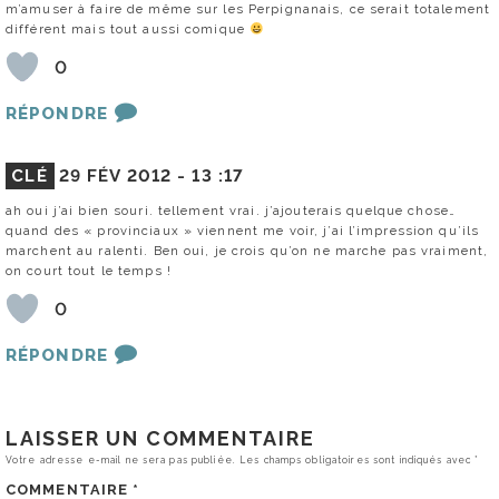
m’amuser à faire de même sur les Perpignanais, ce serait totalement
différent mais tout aussi comique
0
RÉPONDRE
CLÉ
29 FÉV 2012 -
13 :17
ah oui j’ai bien souri. tellement vrai. j’ajouterais quelque chose…
quand des « provinciaux » viennent me voir, j’ai l’impression qu’ils
marchent au ralenti. Ben oui, je crois qu’on ne marche pas vraiment,
on court tout le temps !
0
RÉPONDRE
LAISSER UN COMMENTAIRE
Votre adresse e-mail ne sera pas publiée.
Les champs obligatoires sont indiqués avec
*
COMMENTAIRE
*