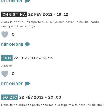
RÉPONDRE
CHRISTINA
22 FÉV 2012 -
18 :12
Alors la c’est du n’importe quoi…ok je suis devenue banlieusarde
c’est peut être pour ça
0
RÉPONDRE
L0O
22 FÉV 2012 -
18 :15
J’adore !
0
RÉPONDRE
SOIZIC
22 FÉV 2012 -
20 :03
Haha je ne suis pas parisienne mais le type m’a fait mourir de rire !