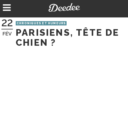
Aller
au
contenu
22
CHRONIQUES ET HUMEURS
PARISIENS, TÊTE DE
FÉV
CHIEN ?