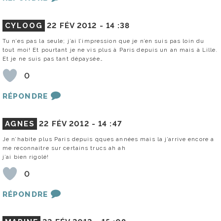
CYLOOG
22 FÉV 2012 -
14 :38
Tu n’es pas la seule; j’ai l’impression que je n’en suis pas loin du
tout moi! Et pourtant je ne vis plus à Paris depuis un an mais à Lille.
Et je ne suis pas tant dépaysée…
0
RÉPONDRE
AGNES
22 FÉV 2012 -
14 :47
Je n’habite plus Paris depuis qques années mais la j’arrive encore a
me reconnaitre sur certains trucs ah ah
j’ai bien rigolé!
0
RÉPONDRE