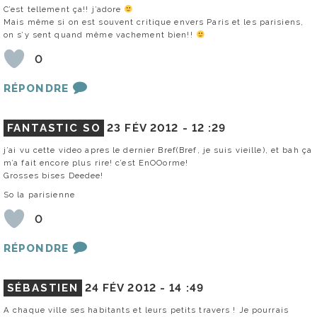
C’est tellement ça!! j’adore
Mais même si on est souvent critique envers Paris et les parisiens,
on s’y sent quand même vachement bien!!
0
RÉPONDRE
FANTASTIC SO
23 FÉV 2012 -
12 :29
j’ai vu cette video apres le dernier Bref(Bref, je suis vieille), et bah ça
m’a fait encore plus rire! c’est EnOOorme!
Grosses bises Deedee!
So la parisienne
0
RÉPONDRE
SÉBASTIEN
24 FÉV 2012 -
14 :49
A chaque ville ses habitants et leurs petits travers ! Je pourrais