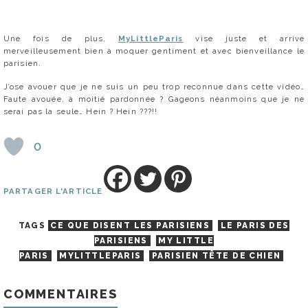
Une fois de plus,
MyLittleParis
vise juste et arrive
merveilleusement bien à moquer gentiment et avec bienveillance le
parisien.
J’ose avouer que je ne suis un peu trop reconnue dans cette vidéo…
Faute avouée, à moitié pardonnée ? Gageons néanmoins que je ne
serai pas la seule… Hein ? Hein ???!!
0
PARTAGER L'ARTICLE
TAGS
CE QUE DISENT LES PARISIENS
LE PARIS DES
PARISIENS
MY LITTLE
PARIS
MYLITTLEPARIS
PARISIEN TÊTE DE CHIEN
COMMENTAIRES