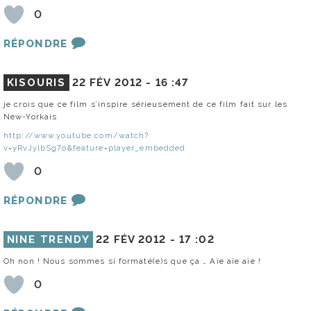
0
RÉPONDRE
KISOURIS
22 FÉV 2012 -
16 :47
je crois que ce film s’inspire sérieusement de ce film fait sur les
New-Yorkais
http://www.youtube.com/watch?
v=yRvJylbSg7o&feature=player_embedded
0
RÉPONDRE
NINE TRENDY
22 FÉV 2012 -
17 :02
Oh non ! Nous sommes si formaté(e)s que ça … Aïe aïe aïe !
0