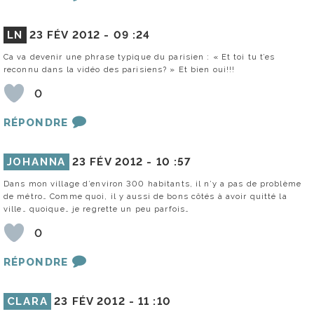
LN
23 FÉV 2012 -
09 :24
Ca va devenir une phrase typique du parisien : « Et toi tu t’es
reconnu dans la vidéo des parisiens? » Et bien oui!!!
0
RÉPONDRE
JOHANNA
23 FÉV 2012 -
10 :57
Dans mon village d’environ 300 habitants, il n’y a pas de problème
de métro… Comme quoi, il y aussi de bons côtés à avoir quitté la
ville… quoique… je regrette un peu parfois…
0
RÉPONDRE
CLARA
23 FÉV 2012 -
11 :10