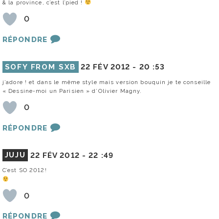
& la province, c’est l’pied !
0
RÉPONDRE
SOFY FROM SXB
22 FÉV 2012 -
20 :53
j’adore ! et dans le même style mais version bouquin je te conseille
« Dessine-moi un Parisien » d’Olivier Magny.
0
RÉPONDRE
JUJU
22 FÉV 2012 -
22 :49
C’est SO 2012!
0
RÉPONDRE