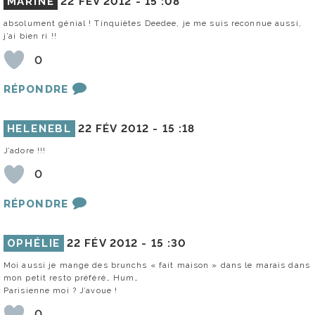
MARINE
22 FÉV 2012 -
15 :08
absolument génial ! Tinquiètes Deedee, je me suis reconnue aussi,
j’ai bien ri !!
0
RÉPONDRE
HELENEBL
22 FÉV 2012 -
15 :18
J’adore !!!
0
RÉPONDRE
OPHÉLIE
22 FÉV 2012 -
15 :30
Moi aussi je mange des brunchs « fait maison » dans le marais dans
mon petit resto préféré… Hum…
Parisienne moi ? J’avoue !
0