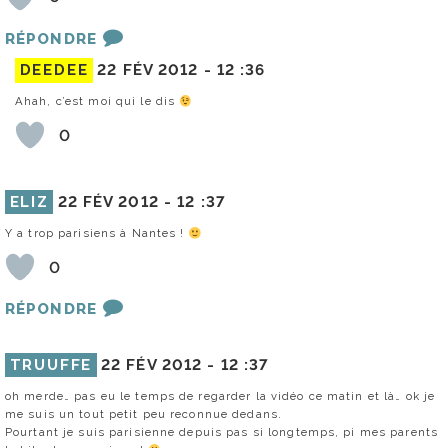
RÉPONDRE
DEEDEE
22 FÉV 2012 -
12 :36
Ahah, c’est moi qui le dis
0
ELIZ
22 FÉV 2012 -
12 :37
Y a trop parisiens à Nantes !
0
RÉPONDRE
TRUUFFE
22 FÉV 2012 -
12 :37
oh merde… pas eu le temps de regarder la vidéo ce matin et là… ok je
me suis un tout petit peu reconnue dedans.
Pourtant je suis parisienne depuis pas si longtemps, pi mes parents