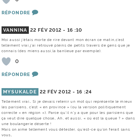
RÉPONDRE
VANNINA
22 FÉV 2012 -
16 :10
Moi aussi j’étais morte de rire devant mon écran ce matin,c’est
tellement vrai,j’ai retrouvé pleins de petits travers de gens que je
connais (des miens aussi,la banlieue par exemple).
0
RÉPONDRE
MYSUKALDE
22 FÉV 2012 -
16 :24
Tellement vrai… Si je devais retenir un mot qui représente le mieux
les parisiens, c’est « en province » (ou la version politiquement
correcte « en région »). Parce qu’il n’y a que pour les parisiens que
ça veut dire quelque chose… Ah, et aussi, « où est la queue ? » dans
une boulangerie déserte !
Mais on aime tellement vous détester, qu’est-ce qu’on ferait sans
vous…