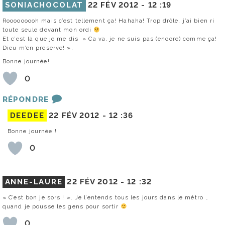
SONIACHOCOLAT
22 FÉV 2012 -
12 :19
Rooooooooh mais c’est tellement ça! Hahaha! Trop drôle, j’ai bien ri
toute seule devant mon ordi
Et c’est là que je me dis » Ca va, je ne suis pas (encore) comme ça!
Dieu m’en préserve! ».
Bonne journée!
0
RÉPONDRE
DEEDEE
22 FÉV 2012 -
12 :36
Bonne journée !
0
ANNE-LAURE
22 FÉV 2012 -
12 :32
« C’est bon je sors ! ». Je l’entends tous les jours dans le métro …
quand je pousse les gens pour sortir
0