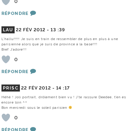
0
RÉPONDRE
LAU
22 FÉV 2012 -
13 :39
L’hallu!!!!! Je suis en train de ressembler de plus en plus à une
parisienne alors que je suis de province à la base!!!!
Bref J’adore!!!
0
RÉPONDRE
PRISC
22 FÉV 2012 -
14 :17
Héhé ! Joli portrait, drôlement bien vu ! J’te rassure Deedee, t’en es
encore loin ^^
Bon mercredi sous le soleil parisien
0
RÉPONDRE