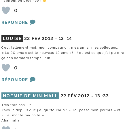
habitent en province !
0
RÉPONDRE
LOUISE
22 FÉV 2012 -
13 :14
C’est tellement moi, mon compagnon, mes amis, mes collègues…
« Le 20 eme c’est le nouveau 12 eme »!!!!! qu’est ce que j’ai pu dire
ça ces derniers temps… hihi
0
RÉPONDRE
NOÉMIE DE MINIMALL
22 FÉV 2012 -
13 :33
Très très bon !!!!
J’avoue depuis que j’ai quitté Paris : « J’ai passé mon permis » et
« J’ai monté ma boîte »…
Ahahhaha