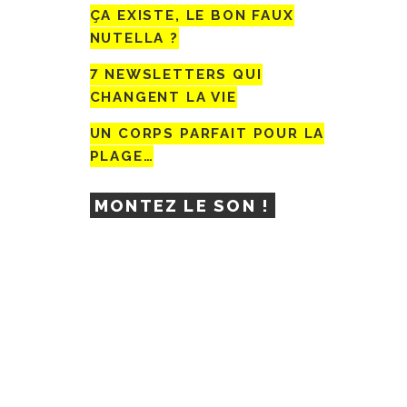
ÇA EXISTE, LE BON FAUX
NUTELLA ?
7 NEWSLETTERS QUI
CHANGENT LA VIE
UN CORPS PARFAIT POUR LA
PLAGE…
MONTEZ LE SON !