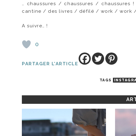
… chaussures / chaussures / chaussures !
cantine / des livres / défilé / work / work /
A suivre… !
0
PARTAGER L'ARTICLE
TAGS
INSTAGR
ART