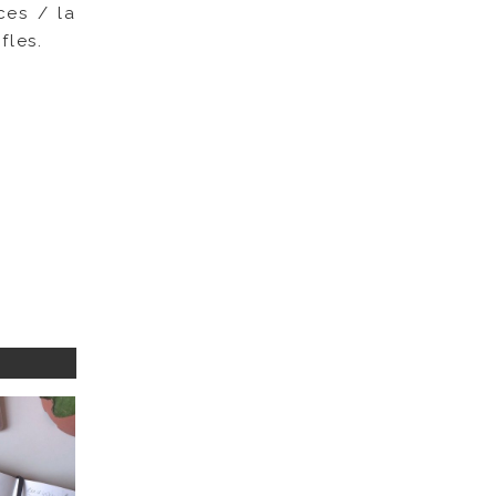
ces / la
fles.