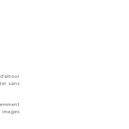
 d’amour
ler sans
idemment
n images