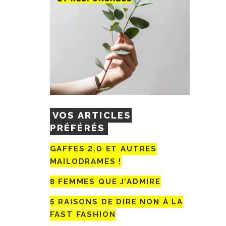
VOS ARTICLES
PRÉFÉRÉS
GAFFES 2.0 ET AUTRES
MAILODRAMES !
8 FEMMES QUE J’ADMIRE
5 RAISONS DE DIRE NON À LA
FAST FASHION