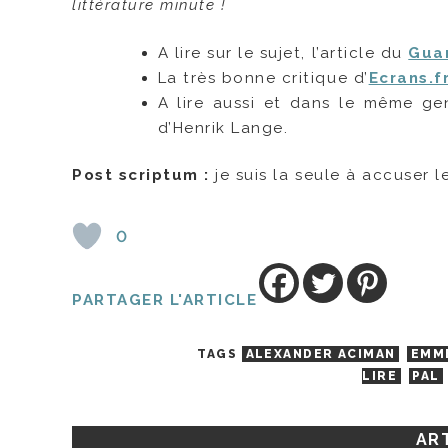
littérature minute !
A lire sur le sujet, l’article du
Gua
La très bonne critique d’
Ecrans.f
A lire aussi et dans le même ge
d’Henrik Lange.
Post scriptum :
je suis la seule à accuser l
0
PARTAGER L'ARTICLE
TAGS
ALEXANDER ACIMAN
EMM
LIRE
PAL
ART