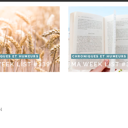
QUES ET HUMEURS
CHRONIQUES ET HUMEURS
EEK LIST #339
MA WEEK LIST #
ol