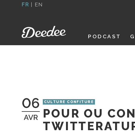
Aller
FR
|
EN
au
contenu
PODCAST
G
06
CULTURE CONFITURE
POUR OU CON
AVR
TWITTERATUR