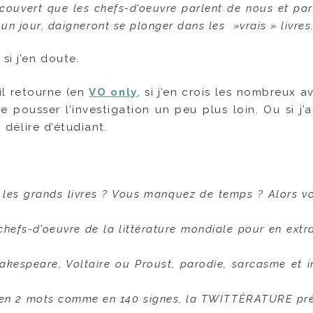
découvert que les chefs-d’oeuvre parlent de nous et par
 un jour, daigneront se plonger dans les »vrais » livres
si j’en doute.
 il retourne (en
VO only
, si j’en crois les nombreux av
 de pousser l’investigation un peu plus loin. Ou si j’
n délire d’étudiant.
les grands livres ? Vous manquez de temps ? Alors vo
efs-d’oeuvre de la littérature mondiale pour en extra
kespeare, Voltaire ou Proust, parodie, sarcasme et i
e, en 2 mots comme en 140 signes, la TWITTÉRATURE pr