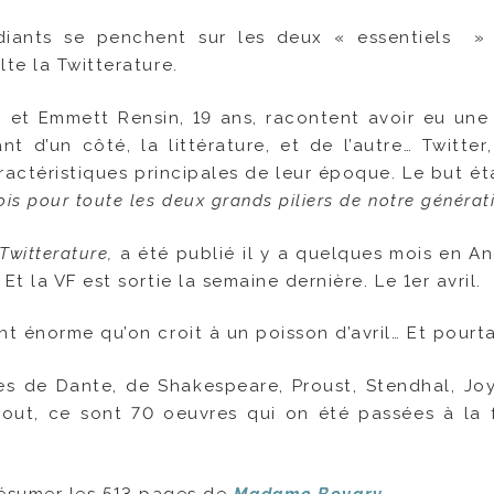
iants se penchent sur les deux « essentiels » 
lte la Twitterature.
 et Emmett Rensin, 19 ans, racontent avoir eu une
ant d’un côté, la littérature, et de l’autre… Twitte
ractéristiques principales de leur époque. Le but ét
ois pour toute les deux grands piliers de notre générat
Twitterature,
a été publié il y a quelques mois en An
 Et la VF est sortie la semaine dernière. Le 1er avril.
nt énorme qu’on croit à un poisson d’avril… Et pourta
s de Dante, de Shakespeare, Proust, Stendhal, Jo
 tout, ce sont 70 oeuvres qui on été passées à la