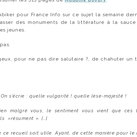
résumer les 513 pages de
Madame Bovary
.
biker pour France Info sur ce sujet la semaine dern
sser des monuments de la littérature à la sauce 
es jeunes.
 pas.
geux, pour ne pas dire salutaire ?, de chahuter un t
On s’écrie : quelle vulgarité ! quelle lèse-majesté !
ien malgré vous, le sentiment vous vient que ces 
’ils »résument ». […]
ue ce recueil soit utile. Ayant, de cette manière pour le