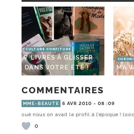
CULTURE CONFITURE
7 LIVRES À GLISSER
CHRONI
DANS VOTRE ÉTÉ !
MA W
COMMENTAIRES
MME-BEAUTE
6 AVR 2010 -
08 :09
oué nous on avait le profil à l’époque ! loo
0