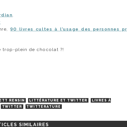
rdian
.
r
nre,
90 livres cultes à l’usage des personnes p
e trop-plein de chocolat ?!
ETT RENSIN
LITTÉRATURE ET TWITTER
LIVRES À
TWITTER
TWITTERATURE
ICLES SIMILAIRES