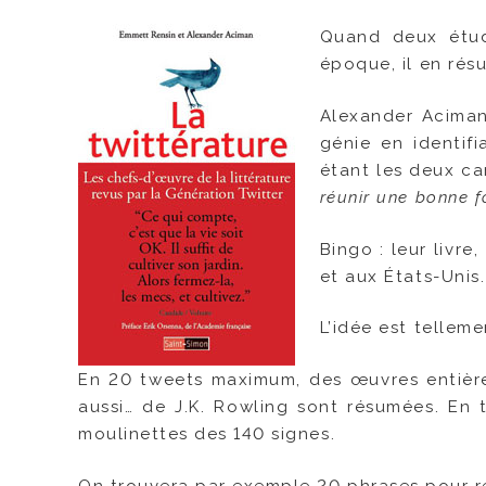
Quand deux étud
époque, il en résu
Alexander Aciman
génie en identifi
étant les deux ca
réunir une bonne f
Bingo : leur livre,
et aux États-Unis.
L’idée est telleme
En 20 tweets maximum, des œuvres entière
aussi… de J.K. Rowling sont résumées. En
moulinettes des 140 signes.