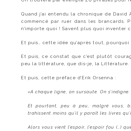
On trouvera par exemple 20 phrases pour 
Quand j’ai entendu la chronique de David A
commencé par ruer dans les brancards. Pa
n’importe quoi ! Savent plus quoi inventer c
Et puis… cette idée qu’après tout, pourquoi
Et puis, ce constat que c’est plutôt coura
peu la littérature, que dis-je, la Littérature.
Et puis, cette préface d’Erik Orsenna :
«A chaque ligne, on sursaute. On s’indigne. 
Et pourtant, peu à peu, malgré vous, b
trahissent moins qu’il y paraît les livres qu
Alors vous vient l’espoir, l’espoir fou (…) q