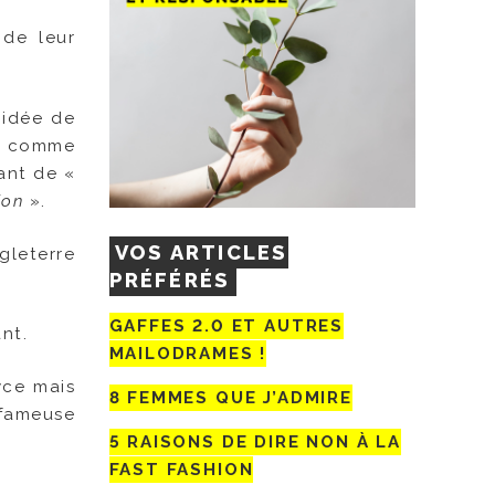
de leur
 idée de
r, comme
ant de «
ion
».
VOS ARTICLES
gleterre
PRÉFÉRÉS
GAFFES 2.0 ET AUTRES
nt.
MAILODRAMES !
yce mais
8 FEMMES QUE J’ADMIRE
 fameuse
5 RAISONS DE DIRE NON À LA
FAST FASHION