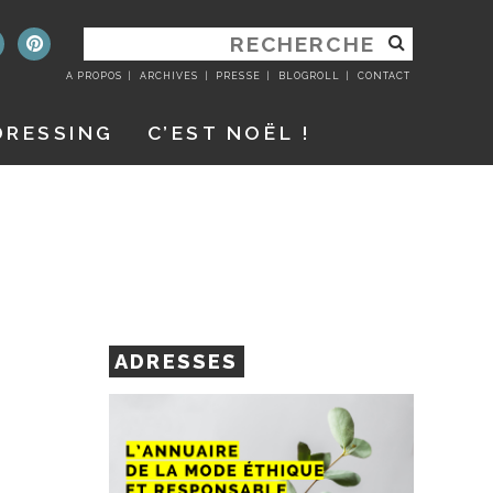
RECHERCHER
:
A PROPOS
ARCHIVES
PRESSE
BLOGROLL
CONTACT
DRESSING
C’EST NOËL !
ADRESSES