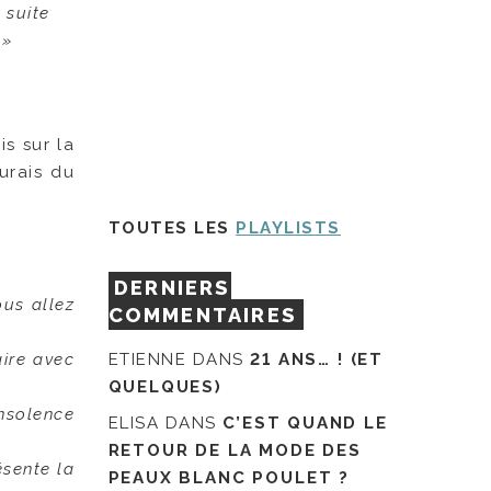
 suite
.»
is sur la
aurais du
TOUTES LES
PLAYLISTS
DERNIERS
us allez
COMMENTAIRES
ire avec
ETIENNE
DANS
21 ANS… ! (ET
QUELQUES)
nsolence
ELISA
DANS
C’EST QUAND LE
RETOUR DE LA MODE DES
ésente la
PEAUX BLANC POULET ?