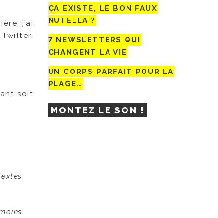
ÇA EXISTE, LE BON FAUX
NUTELLA ?
ière,
j’ai
Twitter,
7 NEWSLETTERS QUI
CHANGENT LA VIE
UN CORPS PARFAIT POUR LA
PLAGE…
ant soit
MONTEZ LE SON !
textes
 moins