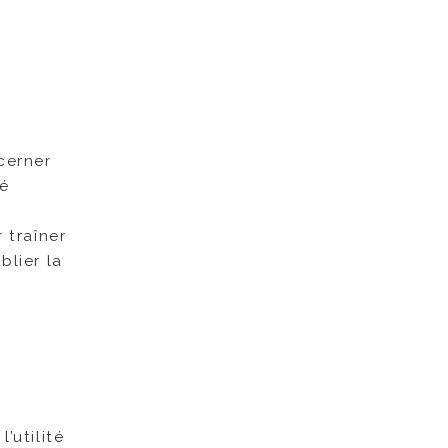
cerner
mé
 traîner
blier la
’utilité