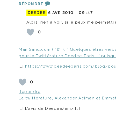
RÉPONDRE
DEEDEE
6 AVR 2010 -
09 :47
Alors, rien à voir, si je peux me permettre
0
MamSand.com ( “&” ): ” Quelques êtres verba
pour la Twittérature Deedee-Paris ! ( puisqu’
[…]
https://www.deedeeparis.com/blog/pour
0
Répondre
La twittérature, Alexander Aciman et Emmett R
[…] L’avis de Deedee/em> […]