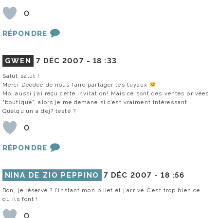
0
RÉPONDRE
GWEN
7 DÉC 2007 -
18 :33
Salut salut !
Merci Deedee de nous faire partager tes tuyaux
Moi aussi j’ai reçu cette invitation! Mais ce sont des ventes privées
"boutique", alors je me demane si c’est vraiment intéressant.
Quelqu’un a déj? testé ?
0
RÉPONDRE
NINA DE ZIO PEPPINO
7 DÉC 2007 -
18 :56
Bon, je réserve ? l’instant mon billet et j’arrive…C’est trop bien ce
qu’ils font !
0