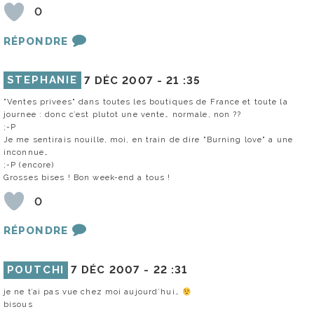
0
RÉPONDRE
STEPHANIE
7 DÉC 2007 -
21 :35
"Ventes privees" dans toutes les boutiques de France et toute la
journee : donc c’est plutot une vente… normale, non ??
;-P
Je me sentirais nouille, moi, en train de dire "Burning love" a une
inconnue…
;-P (encore)
Grosses bises ! Bon week-end a tous !
0
RÉPONDRE
POUTCHI
7 DÉC 2007 -
22 :31
je ne t’ai pas vue chez moi aujourd’hui…
bisous