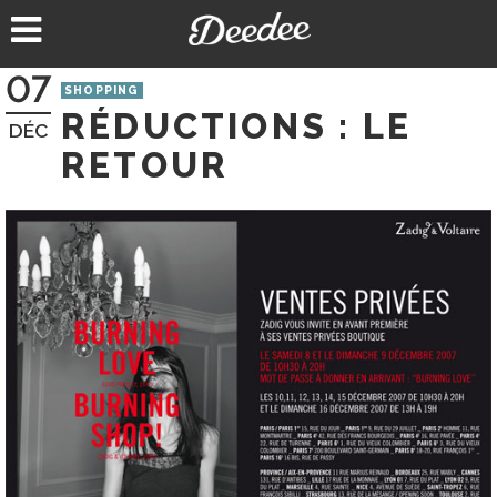
Aller
au
contenu
07
SHOPPING
RÉDUCTIONS : LE
DÉC
RETOUR