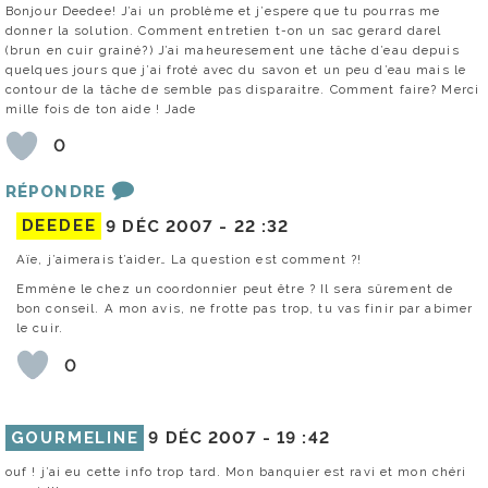
Bonjour Deedee! J’ai un problème et j’espere que tu pourras me
donner la solution. Comment entretien t-on un sac gerard darel
(brun en cuir grainé?) J’ai maheuresement une tâche d’eau depuis
quelques jours que j’ai froté avec du savon et un peu d’eau mais le
contour de la tâche de semble pas disparaitre. Comment faire? Merci
mille fois de ton aide ! Jade
0
RÉPONDRE
DEEDEE
9 DÉC 2007 -
22 :32
Aïe, j’aimerais t’aider… La question est comment ?!
Emmène le chez un coordonnier peut être ? Il sera sûrement de
bon conseil. A mon avis, ne frotte pas trop, tu vas finir par abimer
le cuir.
0
GOURMELINE
9 DÉC 2007 -
19 :42
ouf ! j’ai eu cette info trop tard. Mon banquier est ravi et mon chéri