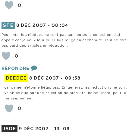
0
STÉ
8 DÉC 2007 -
08 :04
Pour info, les rédducs ne sont pas sur toutes la collection. J’ai
appelé car je veux leur pull Elvis rouge en cachemire. Et il ne fera
pas parti des articles en réduction.
0
RÉPONDRE
DEEDEE
8 DÉC 2007 -
09 :58
ça, ça ne m’étonne hélas pas. En général, les réductions ne sont
valables que sur une sélection de produits, hélas… Merci pour le
renseignement !
0
JADE
9 DÉC 2007 -
13 :09