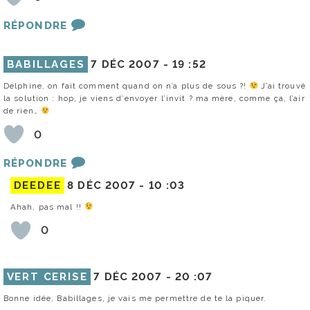
RÉPONDRE
BABILLAGES
7 DÉC 2007 -
19 :52
Delphine, on fait comment quand on n’a plus de sous ?!
J’ai trouvé
la solution : hop, je viens d’envoyer l’invit ? ma mère, comme ça, l’air
de rien…
0
RÉPONDRE
DEEDEE
8 DÉC 2007 -
10 :03
Ahah, pas mal !!
0
VERT CERISE
7 DÉC 2007 -
20 :07
Bonne idée, Babillages, je vais me permettre de te la piquer.