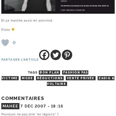
Et ça marche aussi en province.
Enjoy
0
PARTAGER L'ARTICLE
TAGS
BON PLAN
FASHION PAS
VICTIME
MODE
RÉDUCTIONS
VENTE PRIVÉE
ZADIG &
VOLTAIRE
COMMENTAIRES
MAHEE
7 DÉC 2007 -
18 :16
Pourquoi ne pas dire "en régions" ?