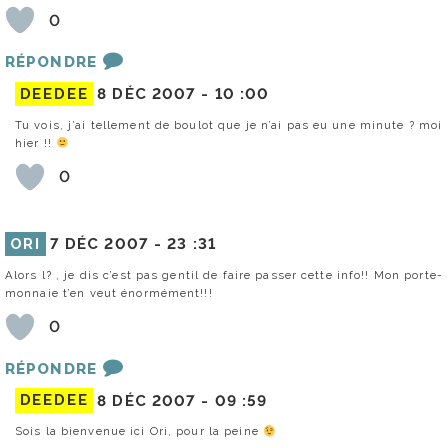
0
RÉPONDRE
DEEDEE
8 DÉC 2007 -
10 :00
Tu vois, j’ai tellement de boulot que je n’ai pas eu une minute ? moi
hier !!
0
ORI
7 DÉC 2007 -
23 :31
Alors l? , je dis c’est pas gentil de faire passer cette info!! Mon porte-
monnaie t’en veut énormément!!!
0
RÉPONDRE
DEEDEE
8 DÉC 2007 -
09 :59
Sois la bienvenue ici Ori, pour la peine