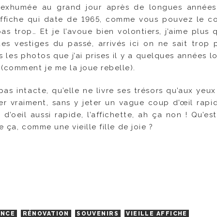
exhumée au grand jour après de longues années
affiche qui date de 1965, comme vous pouvez le co
as trop… Et je l’avoue bien volontiers, j’aime plus 
s vestiges du passé, arrivés ici on ne sait trop 
 les photos que j’ai prises il y a quelques années l
 (comment je me la joue rebelle).
 pas intacte, qu’elle ne livre ses trésors qu’aux yeu
rler vraiment, sans y jeter un vague coup d’œil rapi
’oeil aussi rapide, l’affichette, ah ça non ! Qu’es
e ça, comme une vieille fille de joie ?
ENCE
RÉNOVATION
SOUVENIRS
VIEILLE AFFICHE