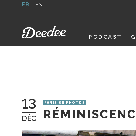
Aller
FR
|
EN
au
contenu
PODCAST
G
13
PARIS EN PHOTOS
RÉMINISCEN
DÉC