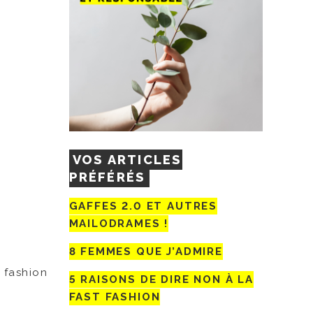
VOS ARTICLES
PRÉFÉRÉS
GAFFES 2.0 ET AUTRES
MAILODRAMES !
8 FEMMES QUE J’ADMIRE
 fashion
5 RAISONS DE DIRE NON À LA
FAST FASHION