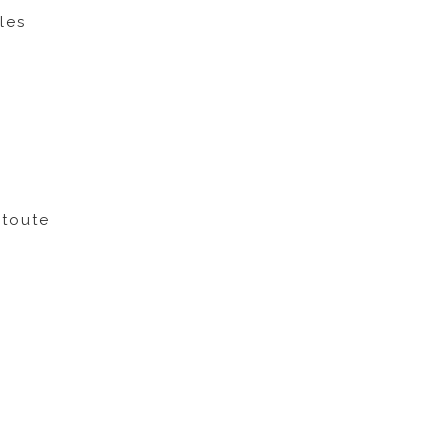
lles
 toute