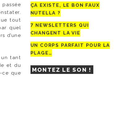
 passée
ÇA EXISTE, LE BON FAUX
nstater.
NUTELLA ?
que tout
7 NEWSLETTERS QUI
par quel
CHANGENT LA VIE
ors d’une
UN CORPS PARFAIT POUR LA
PLAGE…
x un tant
de et du
MONTEZ LE SON !
t-ce que