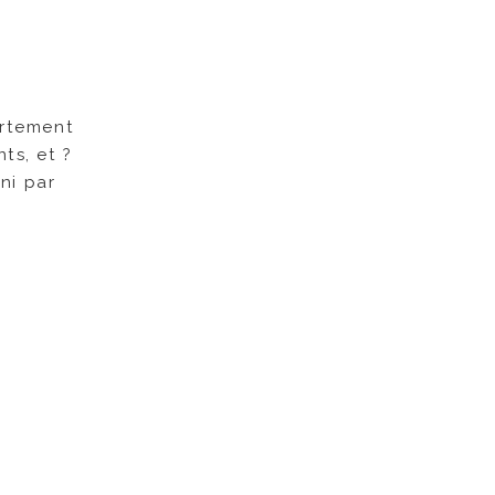
artement
ts, et ?
ni par