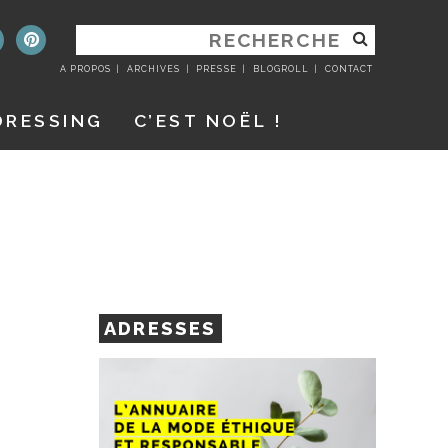
RECHERCHER
:
A PROPOS
ARCHIVES
PRESSE
BLOGROLL
CONTACT
DRESSING
C’EST NOËL !
ADRESSES