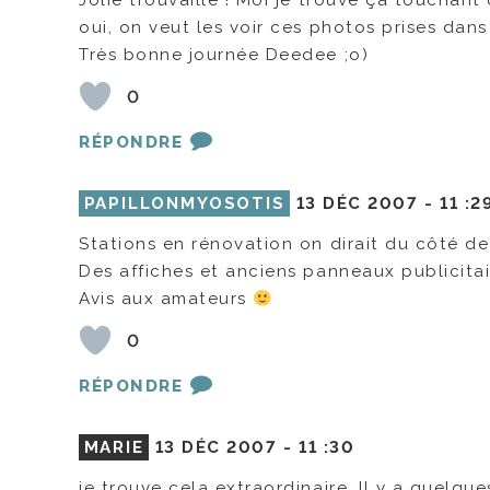
Jolie trouvaille ! Moi je trouve ça touchant
oui, on veut les voir ces photos prises dans
Très bonne journée Deedee ;o)
0
RÉPONDRE
PAPILLONMYOSOTIS
13 DÉC 2007 -
11 :2
Stations en rénovation on dirait du côté de 
Des affiches et anciens panneaux publicitai
Avis aux amateurs
0
RÉPONDRE
MARIE
13 DÉC 2007 -
11 :30
je trouve cela extraordinaire. Il y a quelque