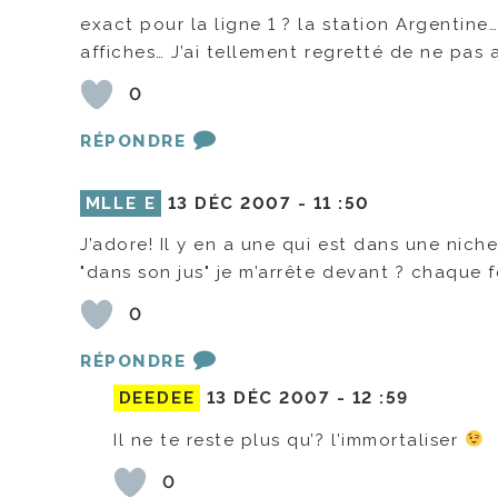
exact pour la ligne 1 ? la station Argentine…
affiches… J’ai tellement regretté de ne pas 
0
RÉPONDRE
MLLE E
13 DÉC 2007 -
11 :50
J’adore! Il y en a une qui est dans une nich
"dans son jus" je m’arrête devant ? chaque f
0
RÉPONDRE
DEEDEE
13 DÉC 2007 -
12 :59
Il ne te reste plus qu’? l’immortaliser
0