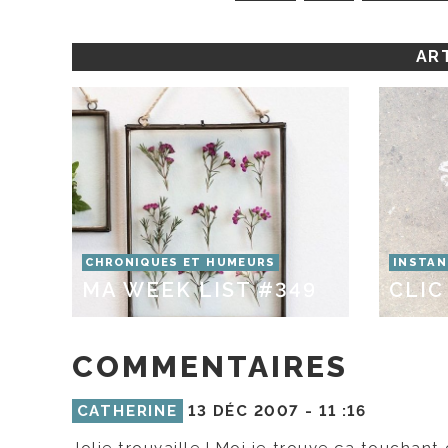
ART
CHRONIQUES ET HUMEURS
INSTAN
MA WEEK LIST #349
CLIC
COMMENTAIRES
CATHERINE
13 DÉC 2007 -
11 :16