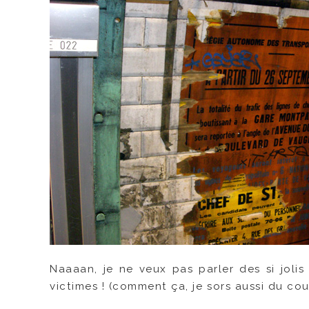
Naaaan, je ne veux pas parler des si jolis
victimes ! (comment ça, je sors aussi du cou