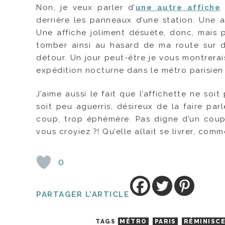
Non, je veux parler d’
une autre affiche
derrière les panneaux d’une station. Une 
Une affiche joliment désuète, donc, mais p
tomber ainsi au hasard de ma route sur de
détour. Un jour peut-être je vous montrerais
expédition nocturne dans le métro parisien
J’aime aussi le fait que l’affichette ne soit
soit peu aguerris, désireux de la faire pa
coup, trop éphémère. Pas digne d’un coup d
vous croyiez ?! Qu’elle allait se livrer, comm
0
PARTAGER L'ARTICLE
TAGS
MÉTRO
PARIS
RÉMINISC