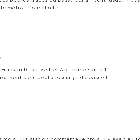
 ces petites traces du passé qui arrivent jusqu’? nou
 le métro ! Pour Noël ?
9
Franklin Roosevelt et Argentine sur la 1 !
res vont sans doute ressurgir du passé !
s mois, ? la station commerce je crois, il y avait eu t