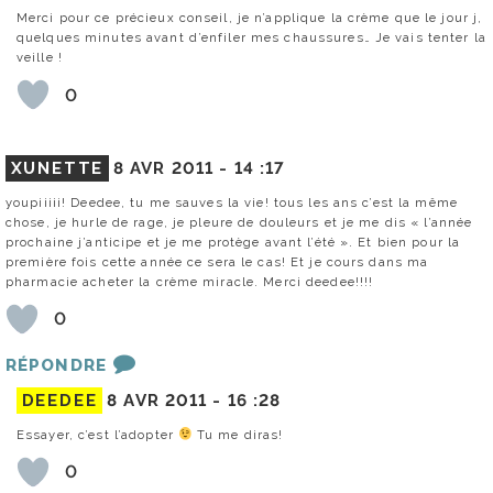
Merci pour ce précieux conseil, je n’applique la crème que le jour j,
quelques minutes avant d’enfiler mes chaussures… Je vais tenter la
veille !
0
XUNETTE
8 AVR 2011 -
14 :17
youpiiiii! Deedee, tu me sauves la vie! tous les ans c’est la même
chose, je hurle de rage, je pleure de douleurs et je me dis « l’année
prochaine j’anticipe et je me protège avant l’été ». Et bien pour la
première fois cette année ce sera le cas! Et je cours dans ma
pharmacie acheter la crème miracle. Merci deedee!!!!
0
RÉPONDRE
DEEDEE
8 AVR 2011 -
16 :28
Essayer, c’est l’adopter
Tu me diras!
0