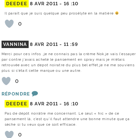
DEEDEE
8 AVR 2011 -
16 :10
Il paraît que je suis quelque peu prosélyte en la matière
0
VANNINA
8 AVR 2011 -
11 :59
Merci pour ces infos ,je ne connais pas la crème Nok,je vais l’essayer
par contre j’avais acheté le pansement en spray mais je m’étais
retrouvée avec un depot noiratre du plus bel effet,je ne me souviens
plus si c’était cette marque ou une autre.
0
RÉPONDRE
DEEDEE
8 AVR 2011 -
16 :10
Pas de dépôt noirâtre me concernant. Le seul « hic » de ce
pansement là, c’est qu’il faut attendre une bonne minute que ça
sèche si tu veux que ce soit efficace.
0