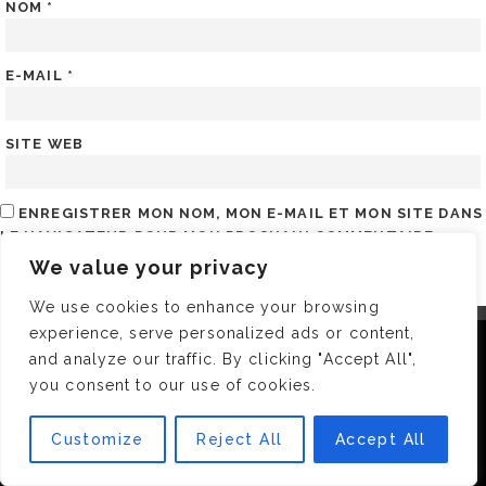
NOM
*
E-MAIL
*
SITE WEB
ENREGISTRER MON NOM, MON E-MAIL ET MON SITE DANS
LE NAVIGATEUR POUR MON PROCHAIN COMMENTAIRE.
We value your privacy
We use cookies to enhance your browsing
A PROPOS
experience, serve personalized ads or content,
Nous utilisons des cookies pour vous garantir la meilleure
and analyze our traffic. By clicking "Accept All",
expérience sur notre site. Si vous continuez à utiliser ce
you consent to our use of cookies.
dernier, nous considérerons que vous acceptez l'utilisation des
cookies.
Customize
Reject All
Accept All
OK