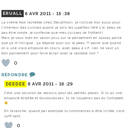
ERUALL
8 AVR 2011 -
15 :38
La crème Nok (achetée chez Décathlon), je l’utilise moi aussi pour
l’intérieur des cuisses quand je sors les jupettes l’été (j’ai beau ne
pas être ronde, je confesse que mes cuisses se frottent).
Mais je veux bien en savoir plus sur le pansement en sparay parce
que ça m’intrigue : ça dépose quoi sur la peau ?? parce que quand
on a une vraie ampoule en cours, avec peau à vif, rien ne vaut un
bon pansement pour faire écran avec la sandale non ?
0
RÉPONDRE
DEEDEE
8 AVR 2011 -
16 :29
C’est une solution de secours pour les petites plaies. Si tu as une
ampoule éclatée et douloureuses, tu ne couperas pas au Compeed
En revanche, quand par exemple tu commences à être irritée, c’est
suffisant.
0