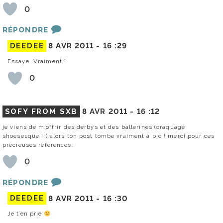
0
RÉPONDRE
DEEDEE
8 AVR 2011 -
16 :29
Essaye. Vraiment !
0
SOFY FROM SXB
8 AVR 2011 -
16 :12
je viens de m’offrir des derbys et des ballerines (craquage
shoesesque !!) alors ton post tombe vraiment à pic ! merci pour ces
précieuses références.
0
RÉPONDRE
DEEDEE
8 AVR 2011 -
16 :30
Je t’en prie