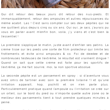
Qui dit retour des beaux jours dit retour des nus-pieds. Et
immanquablement, retour des ampoules et autres réjouissances du
même acabit. Las ! C’est sans compter sur ses deux pépites qui ne
me quittent plus depuis cinq ou six ans. Oui oui, je sais, j’aurais pu
vous en parler avant m’enfin bon, voilà, j’y viens et c’est bien là
l’essentiel !
La première s’applique le matin, juste avant d’enfiler ses patins. La
crème tisse sur les pieds une sorte de film protecteur qui limite les
frottements et évite ainsi ampoules & co. Foi de deedee et de
nombreuses testeuses de l’extrême, le résultat est vraiment dingue !
Quand on sait que cette crème est faite pour les sportifs de
l’extrême, ça me fait sourire, moi, la non sportive absolue.
La seconde pépite est un pansement en spray : si d’aventure vous
avez omis de tartiner avec soin la première (vilaine !) et qu’une
irritation apparaît, hop, pschitt et on n’en parle plus.
Particulièrement pratique quand l’ampoule ou l’irritation se crée sur
un orteil, sur le bord du pied ou n’importe quelle autre zone où le
meilleur des pansements tient à tout prendre quelques minutes à
peine.