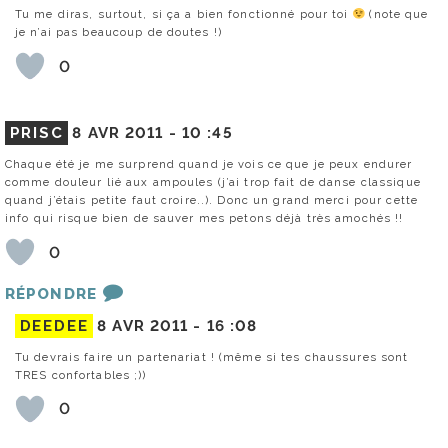
Tu me diras, surtout, si ça a bien fonctionné pour toi
(note que
je n’ai pas beaucoup de doutes !)
0
PRISC
8 AVR 2011 -
10 :45
Chaque été je me surprend quand je vois ce que je peux endurer
comme douleur lié aux ampoules (j’ai trop fait de danse classique
quand j’étais petite faut croire..). Donc un grand merci pour cette
info qui risque bien de sauver mes petons déjà très amochés !!
0
RÉPONDRE
DEEDEE
8 AVR 2011 -
16 :08
Tu devrais faire un partenariat ! (même si tes chaussures sont
TRES confortables ;))
0