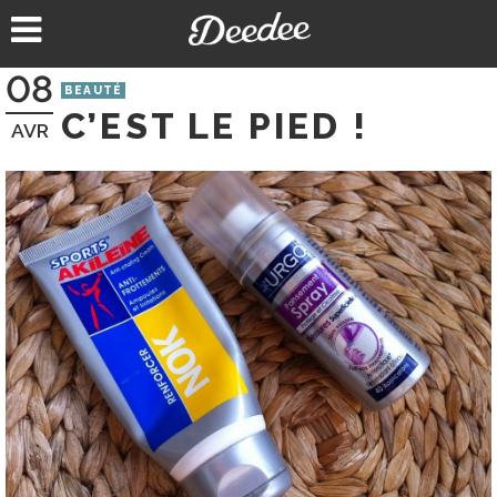
Aller
au
contenu
08
BEAUTÉ
C’EST LE PIED !
AVR