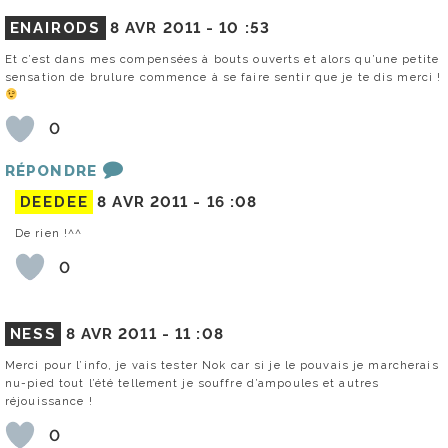
ENAIRODS
8 AVR 2011 -
10 :53
Et c’est dans mes compensées à bouts ouverts et alors qu’une petite
sensation de brulure commence à se faire sentir que je te dis merci !
0
RÉPONDRE
DEEDEE
8 AVR 2011 -
16 :08
De rien !^^
0
NESS
8 AVR 2011 -
11 :08
Merci pour l’info, je vais tester Nok car si je le pouvais je marcherais
nu-pied tout l’été tellement je souffre d’ampoules et autres
réjouissance !
0