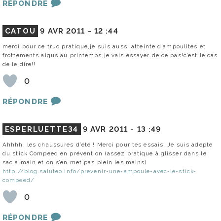
RÉPONDRE
CATOU
9 AVR 2011 -
12 :44
merci pour ce truc pratique,je suis aussi atteinte d’ampoulites et
frottements aigus au printemps,je vais essayer de ce pas!c’est le cas
de le dire!!
0
RÉPONDRE
ESPERLUETTE34
9 AVR 2011 -
13 :49
Ahhhh, les chaussures d’été ! Merci pour tes essais. Je suis adepte
du stick Compeed en prévention (assez pratique à glisser dans le
sac à main et on s’en met pas plein les mains)
http://blog.saluteo.info/prevenir-une-ampoule-avec-le-stick-
compeed/
0
RÉPONDRE