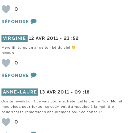
0
RÉPONDRE
VIRGINIE
12 AVR 2011 -
23 :52
Merciiiii tu es un ange tombé du ciel
Bisous
0
RÉPONDRE
ANNE-LAURE
13 AVR 2011 -
09 :18
Quelle révélation ! Je vais courir acheter cette crème Nok. Moi et
mes pieds pourris (qui se couvrent d’ampoules à la moindre
ballerine) te remercions chaudement pour ce conseil !!
0