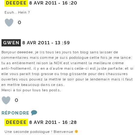
DEEDEE
8 AVR 2011 -
16 :20
Euuh.. Hein ?
0
GWEN
8 AVR 2011 -
13 :59
Bonjour deeedee, je lis tous les jours ton blog sans laisser de
commentaires mais comme je suis podologue cette fois je me lance:
tu as entièrement raison la NOK est vraiment la meilleure crème
anti-frottement, il y en a d’autre mais celle-ci est juste parfaite; et si
elle vous paraît trop grasse ou trop glissante pour des chaussures
ouvertes vous pouvez la mettre le soir pour le lendemain mais il faut
en mettre beaucoup dans ce cas.
Merci à toi pour tous tes posts…
0
RÉPONDRE
DEEDEE
8 AVR 2011 -
16 :28
Une seconde podologue ! Bienvenue