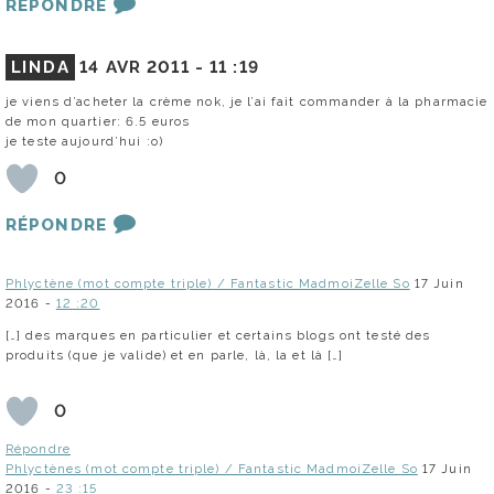
RÉPONDRE
LINDA
14 AVR 2011 -
11 :19
je viens d’acheter la crème nok, je l’ai fait commander à la pharmacie
de mon quartier: 6.5 euros
je teste aujourd’hui :o)
0
RÉPONDRE
Phlyctène (mot compte triple) / Fantastic MadmoiZelle So
17 Juin
2016 -
12 :20
[…] des marques en particulier et certains blogs ont testé des
produits (que je valide) et en parle, là, la et là […]
0
Répondre
Phlyctènes (mot compte triple) / Fantastic MadmoiZelle So
17 Juin
2016 -
23 :15