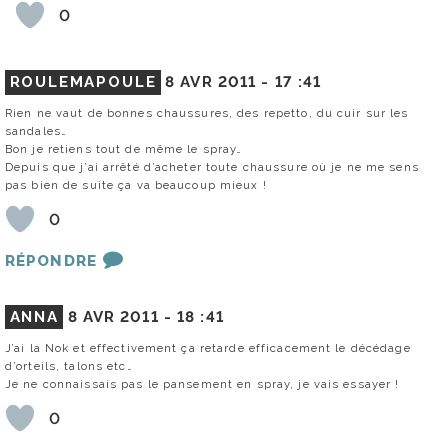
0
ROULEMAPOULE
8 AVR 2011 -
17 :41
Rien ne vaut de bonnes chaussures, des repetto, du cuir sur les
sandales…
Bon je retiens tout de même le spray…
Depuis que j’ai arrêté d’acheter toute chaussure où je ne me sens
pas bien de suite ça va beaucoup mieux !
0
RÉPONDRE
ANNA
8 AVR 2011 -
18 :41
J’ai la Nok et effectivement ça retarde efficacement le décédage
d’orteils, talons etc…
Je ne connaissais pas le pansement en spray, je vais essayer !
0