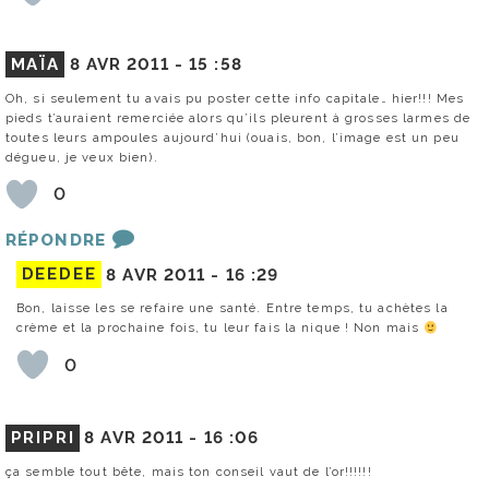
MAÏA
8 AVR 2011 -
15 :58
Oh, si seulement tu avais pu poster cette info capitale… hier!!! Mes
pieds t’auraient remerciée alors qu’ils pleurent à grosses larmes de
toutes leurs ampoules aujourd’hui (ouais, bon, l’image est un peu
dégueu, je veux bien).
0
RÉPONDRE
DEEDEE
8 AVR 2011 -
16 :29
Bon, laisse les se refaire une santé. Entre temps, tu achètes la
crème et la prochaine fois, tu leur fais la nique ! Non mais
0
PRIPRI
8 AVR 2011 -
16 :06
ça semble tout bête, mais ton conseil vaut de l’or!!!!!!