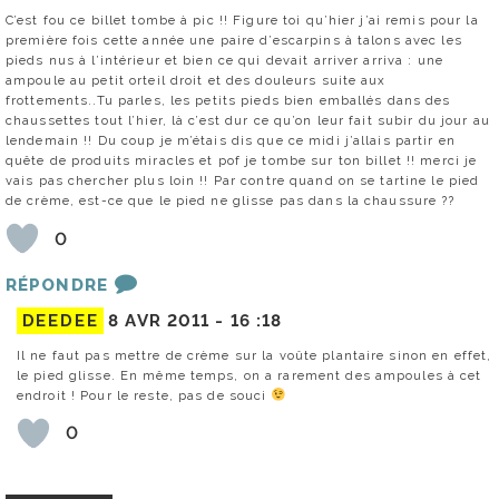
C’est fou ce billet tombe à pic !! Figure toi qu’hier j’ai remis pour la
première fois cette année une paire d’escarpins à talons avec les
pieds nus à l’intérieur et bien ce qui devait arriver arriva : une
ampoule au petit orteil droit et des douleurs suite aux
frottements..Tu parles, les petits pieds bien emballés dans des
chaussettes tout l’hier, là c’est dur ce qu’on leur fait subir du jour au
lendemain !! Du coup je m’étais dis que ce midi j’allais partir en
quête de produits miracles et pof je tombe sur ton billet !! merci je
vais pas chercher plus loin !! Par contre quand on se tartine le pied
de crème, est-ce que le pied ne glisse pas dans la chaussure ??
0
RÉPONDRE
DEEDEE
8 AVR 2011 -
16 :18
Il ne faut pas mettre de crème sur la voûte plantaire sinon en effet,
le pied glisse. En même temps, on a rarement des ampoules à cet
endroit ! Pour le reste, pas de souci
0