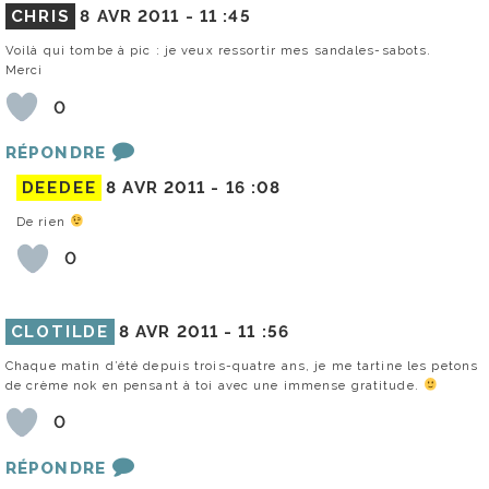
CHRIS
8 AVR 2011 -
11 :45
Voilà qui tombe à pic : je veux ressortir mes sandales-sabots.
Merci
0
RÉPONDRE
DEEDEE
8 AVR 2011 -
16 :08
De rien
0
CLOTILDE
8 AVR 2011 -
11 :56
Chaque matin d’été depuis trois-quatre ans, je me tartine les petons
de crème nok en pensant à toi avec une immense gratitude.
0
RÉPONDRE