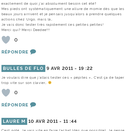
exactement de quoi j’ai absolument besoin cet été?
Mes pieds ont systématiquement une allure de momie dès que les
beaux jours arrivent et je pensais jusqu’alors à prendre quelques
actions chez Urgo, mais là…
Je vais donc tester très rapidement ces petites petites!
Merci qui? Merci Deedee!!!
0
RÉPONDRE
BULLES DE FLO
9 AVR 2011 -
19 :22
Je voulais dire que j’allais tester ces « pépites »… C’est ça de taper
trop vite sur son clavier…
0
RÉPONDRE
LAURE M
10 AVR 2011 -
11 :44
C’est noté. Je vais vite en faire l’achat (dès que possible). Je pense