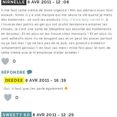
NIRNELLE
8 AVR 2011 -
12 :08
Il me faut cette crème de toute urgence ! Moi qui pensais avoir tout
essayé… Sinon il y a une marque qui me sauve la vie quand je mets
des ballerines : ce sont les produits
http://www.lady-secret.fr
. À
l’inverse des patins en gel qui ont plutot tendance à empirer les
choses, là c’est une sorte de Néoprène qui absorbe les frottements
en douceur… Et en plus on les trouve chez monoprix ! Et en plus ils
sont adhésifs donc ils ne bougent pas et on peut les placer partout
où ça fait mal ! (je ne fais pas de la pub, ces produits d’obtenir
simplement géniaux !) en tout cas merci mille fois pour le nom de
cette crème que je m’empresse d’aller acheter !
0
RÉPONDRE
DEEDEE
8 AVR 2011 -
16 :19
Oui, il faut que j’en parle également
0
SWEETY SO
8 AVR 2011 -
12 :29