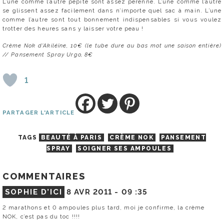
L’une comme l’autre pépite sont assez pérenne. L’une comme l’autre
se glissent assez facilement dans n’importe quel sac à main. L’une
comme l’autre sont tout bonnement indispensables si vous voulez
trotter des heures sans y laisser votre peau !
Crème Nok d’Akiléïne, 10€ (le tube dure au bas mot une saison entière)
// Pansement Spray Urgo, 8€
1
PARTAGER L'ARTICLE
TAGS
BEAUTÉ À PARIS
CRÈME NOK
PANSEMENT
SPRAY
SOIGNER SES AMPOULES
COMMENTAIRES
SOPHIE D’ICI
8 AVR 2011 -
09 :35
2 marathons et 0 ampoules plus tard, moi je confirme, la crème
NOK, c’est pas du toc !!!!