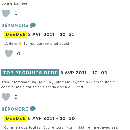
bonne journée
0
RÉPONDRE
DEEDEE
8 AVR 2011 -
10 :31
J’adore
Bonne journée à toi aussi !
0
TOP.PRODUITS.BEBE
8 AVR 2011 -
10 :03
Très intéressant car je suis justement sujette aux ampoules et
écorchures à cause des sandales en cuir pfff
0
RÉPONDRE
DEEDEE
8 AVR 2011 -
10 :30
Comme nous toutes ! (voire tous. Mon mâââri en met avec ses