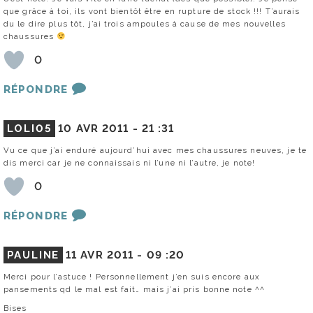
que grâce à toi, ils vont bientôt être en rupture de stock !!! T’aurais
du le dire plus tôt, j’ai trois ampoules à cause de mes nouvelles
chaussures
0
RÉPONDRE
LOLI05
10 AVR 2011 -
21 :31
Vu ce que j’ai enduré aujourd’hui avec mes chaussures neuves, je te
dis merci car je ne connaissais ni l’une ni l’autre, je note!
0
RÉPONDRE
PAULINE
11 AVR 2011 -
09 :20
Merci pour l’astuce ! Personnellement j’en suis encore aux
pansements qd le mal est fait… mais j’ai pris bonne note ^^
Bises