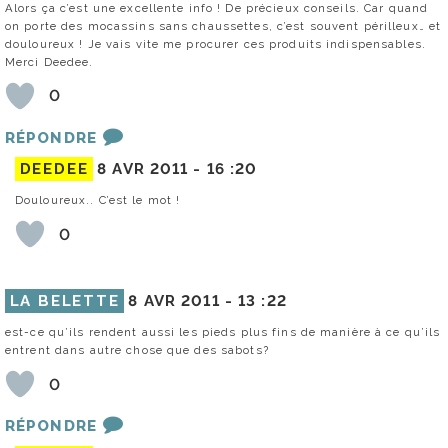
Alors ça c’est une excellente info ! De précieux conseils. Car quand
on porte des mocassins sans chaussettes, c’est souvent périlleux… et
douloureux ! Je vais vite me procurer ces produits indispensables.
Merci Deedee.
0
RÉPONDRE
DEEDEE
8 AVR 2011 -
16 :20
Douloureux.. C’est le mot !
0
LA BELETTE
8 AVR 2011 -
13 :22
est-ce qu’ils rendent aussi les pieds plus fins de manière à ce qu’ils
entrent dans autre chose que des sabots?
0
RÉPONDRE