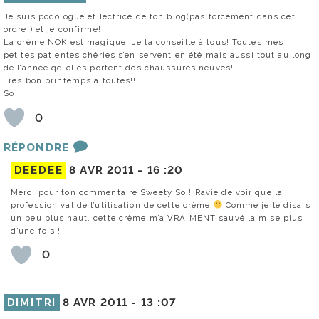
Je suis podologue et lectrice de ton blog(pas forcement dans cet
ordre!) et je confirme!
La crème NOK est magique. Je la conseille à tous! Toutes mes
petites patientes chéries s’en servent en été mais aussi tout au long
de l’année qd elles portent des chaussures neuves!
Tres bon printemps à toutes!!
So
0
RÉPONDRE
DEEDEE
8 AVR 2011 -
16 :20
Merci pour ton commentaire Sweety So ! Ravie de voir que la
profession valide l’utilisation de cette crème
Comme je le disais
un peu plus haut, cette crème m’a VRAIMENT sauvé la mise plus
d’une fois !
0
DIMITRI
8 AVR 2011 -
13 :07