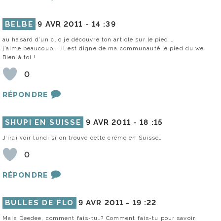
BELBE
9 AVR 2011 -
14 :39
au hasard d’un clic je découvre ton article sur le pied …
j’aime beaucoup .. il est digne de ma communauté le pied du we
Bien à toi !
0
RÉPONDRE
SHUPI EN SUISSE
9 AVR 2011 -
18 :15
J’irai voir lundi si on trouve cette crème en Suisse…
0
RÉPONDRE
BULLES DE FLO
9 AVR 2011 -
19 :22
Mais Deedee, comment fais-tu…? Comment fais-tu pour savoir