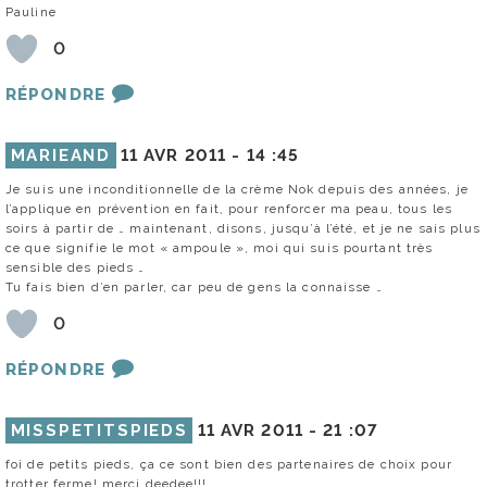
Pauline
0
RÉPONDRE
MARIEAND
11 AVR 2011 -
14 :45
Je suis une inconditionnelle de la crème Nok depuis des années, je
l’applique en prévention en fait, pour renforcer ma peau, tous les
soirs à partir de … maintenant, disons, jusqu’à l’été, et je ne sais plus
ce que signifie le mot « ampoule », moi qui suis pourtant très
sensible des pieds …
Tu fais bien d’en parler, car peu de gens la connaisse …
0
RÉPONDRE
MISSPETITSPIEDS
11 AVR 2011 -
21 :07
foi de petits pieds, ça ce sont bien des partenaires de choix pour
trotter ferme! merci deedee!!!