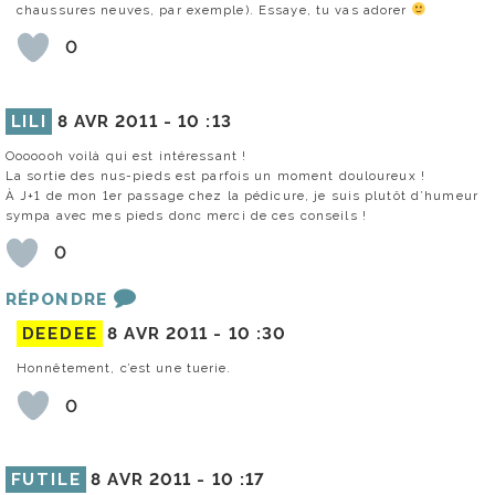
chaussures neuves, par exemple). Essaye, tu vas adorer
0
LILI
8 AVR 2011 -
10 :13
Ooooooh voilà qui est intéressant !
La sortie des nus-pieds est parfois un moment douloureux !
À J+1 de mon 1er passage chez la pédicure, je suis plutôt d’humeur
sympa avec mes pieds donc merci de ces conseils !
0
RÉPONDRE
DEEDEE
8 AVR 2011 -
10 :30
Honnêtement, c’est une tuerie.
0
FUTILE
8 AVR 2011 -
10 :17