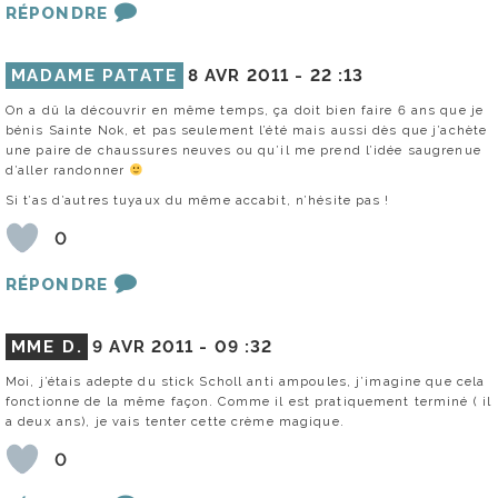
RÉPONDRE
MADAME PATATE
8 AVR 2011 -
22 :13
On a dû la découvrir en même temps, ça doit bien faire 6 ans que je
bénis Sainte Nok, et pas seulement l’été mais aussi dès que j’achète
une paire de chaussures neuves ou qu’il me prend l’idée saugrenue
d’aller randonner
Si t’as d’autres tuyaux du même accabit, n’hésite pas !
0
RÉPONDRE
MME D.
9 AVR 2011 -
09 :32
Moi, j’étais adepte du stick Scholl anti ampoules, j’imagine que cela
fonctionne de la même façon. Comme il est pratiquement terminé ( il
a deux ans), je vais tenter cette crème magique.
0