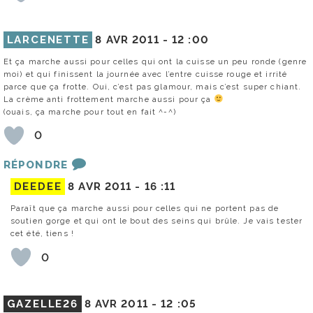
LARCENETTE
8 AVR 2011 -
12 :00
Et ça marche aussi pour celles qui ont la cuisse un peu ronde (genre
moi) et qui finissent la journée avec l’entre cuisse rouge et irrité
parce que ça frotte. Oui, c’est pas glamour, mais c’est super chiant.
La crème anti frottement marche aussi pour ça
(ouais, ça marche pour tout en fait ^-^)
0
RÉPONDRE
DEEDEE
8 AVR 2011 -
16 :11
Paraît que ça marche aussi pour celles qui ne portent pas de
soutien gorge et qui ont le bout des seins qui brûle. Je vais tester
cet été, tiens !
0
GAZELLE26
8 AVR 2011 -
12 :05