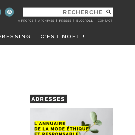
RECHERCHER
:
A PROPOS
ARCHIVES
PRESSE
BLOGROLL
CONTACT
DRESSING
C’EST NOËL !
ADRESSES