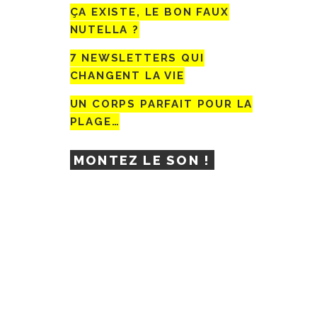
ÇA EXISTE, LE BON FAUX
NUTELLA ?
7 NEWSLETTERS QUI
CHANGENT LA VIE
UN CORPS PARFAIT POUR LA
PLAGE…
MONTEZ LE SON !