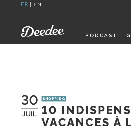
Aller
FR
|
EN
au
contenu
PODCAST
G
30
SHOPPING
10 INDISPEN
JUIL
VACANCES À L