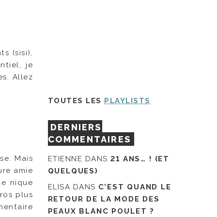
 (sisi),
tiel, je
s. Allez
TOUTES LES
PLAYLISTS
DERNIERS
COMMENTAIRES
se. Mais
ETIENNE
DANS
21 ANS… ! (ET
ure amie
QUELQUES)
ue nique
ELISA
DANS
C’EST QUAND LE
uros plus
RETOUR DE LA MODE DES
mentaire
PEAUX BLANC POULET ?