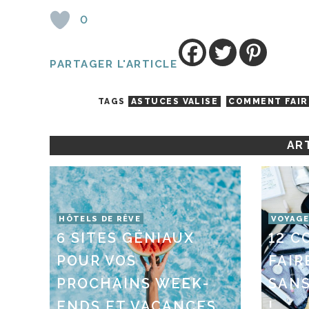
0
PARTAGER L'ARTICLE
TAGS
ASTUCES VALISE
COMMENT FAIRE
ART
HÔTELS DE RÊVE
VOYAGE
6 SITES GÉNIAUX
12 C
POUR VOS
FAIR
PROCHAINS WEEK-
SANS
ENDS ET VACANCES
!