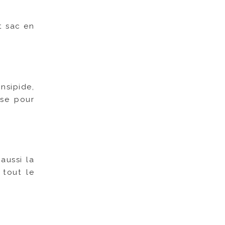
it sac en
nsipide,
ise pour
aussi la
 tout le