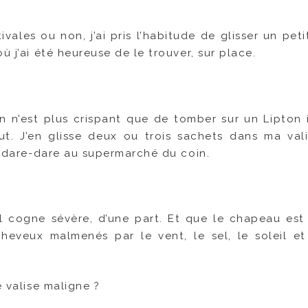
ivales ou non, j’ai pris l’habitude de glisser un pet
ù j’ai été heureuse de le trouver, sur place.
en n’est plus crispant que de tomber sur un Lipton i
ut. J’en glisse deux ou trois sachets dans ma val
er dare-dare au supermarché du coin.
il cogne sévère, d’une part. Et que le chapeau est 
heveux malmenés par le vent, le sel, le soleil et
e valise maligne ?