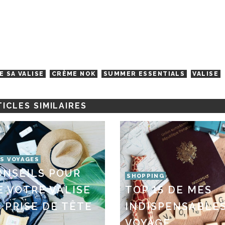
 SA VALISE
CRÈME NOK
SUMMER ESSENTIALS
VALISE
ICLES SIMILAIRES
S VOYAGES
ONSEILS POUR
SHOPPING
E VOTRE VALISE
TOP 15 DE MES
 PRISE DE TÊTE
INDISPENSABLE
VOYAGE