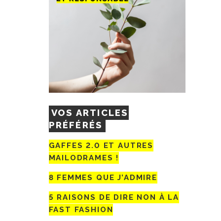
VOS ARTICLES
PRÉFÉRÉS
GAFFES 2.0 ET AUTRES
MAILODRAMES !
8 FEMMES QUE J’ADMIRE
5 RAISONS DE DIRE NON À LA
FAST FASHION