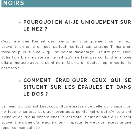
NOIRS
POURQUOI EN AI-JE UNIQUEMENT SUR
LE NEZ ?
C’est rare que l’on ait des points noirs uniquement sur le nez,
souvent, on en a un peu partout, surtout sur la zone T, mais on
focalise plus sur ceux qui se voient davantage. D’autre part, Noël
Schartz a bien insisté sur le fait qu’il ne faut pas confondre le pore
dilaté incrusté avec le point noir… Si on a un doute, hop, direction le
dermato !
COMMENT ÉRADIQUER CEUX QUI SE
SITUENT SUR LES ÉPAULES ET DANS
LE DOS ?
La peau du dos est beaucoup plus épaisse que celle du visage : on
ne touche surtout pas aux éventuels points noirs qui s’y seraient
niché et on file là encore chez le dermato, d’autant plus qu’ils sont
souvent le signe d’une acné dite « impactante » et qui nécessite une
réponse médicalisée.