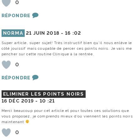
0
RÉPONDRE
NORMA
21 JUIN 2018 -
16 :02
Super article, super sujet! Très instructif bien qu’il nous enlève le
côté jouissif mais coupable de percer ces points noirs. Je vais me
pencher sur cette routine Clinique à la rentrée.
0
RÉPONDRE
ELIMINER LES POINTS NOIRS
16 DÉC 2019 -
10 :21
Merci beaucoup pour cet article et pour toutes ces solutions que
vous proposez, je comprends mieux d’où viennent les points noirs
maintenant
0