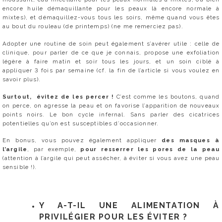
encore huile démaquillante pour les peaux là encore normale à
mixtes), et démaquillez-vous tous les soirs, même quand vous êtes
au bout du rouleau (de printemps) (ne me remerciez pas).
Adopter une routine de soin peut également s’avérer utile : celle de
clinique, pour parler de ce que je connais, propose une exfoliation
légère à faire matin et soir tous les jours, et un soin ciblé à
appliquer 3 fois par semaine (cf. la fin de l’article si vous voulez en
savoir plus).
Surtout, évitez de les percer !
C’est comme les boutons, quand
on perce, on agresse la peau et on favorise l’apparition de nouveaux
points noirs. Le bon cycle infernal. Sans parler des cicatrices
potentielles qu’on est susceptibles d’occasionner.
En bonus, vous pouvez également appliquer
des masques à
l’argile
, par exemple,
pour resserrer les pores de la peau
(attention à l’argile qui peut assécher, à éviter si vous avez une peau
sensible !).
Y A-T-IL UNE ALIMENTATION À
PRIVILÉGIER POUR LES ÉVITER ?