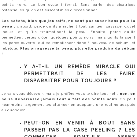
points noirs. Le bon cycle infernal. Sans parler des cicatrices
potentielles qu’on est susceptibles d’occasionner.
Les patchs, bien que jouissifs, ne sont pas super bons pour la
peau :
d’abord, parce qu’ils arrachent tout sur leur passage, duvet
inclus, et qu’ils traumatisent la peau. Ensuite, parce qu’ils
permettent certes d’ôter quelques points noirs, mais qu’ils laissent
les pores ouverts, qui se remplissent donc à nouveau de sébum, et
rebelote…
Plus on agresse la peau, plus elle produira du sébum
!
Y A-T-IL UN REMÈDE MIRACLE QUI
PERMETTRAIT DE LES FAIRE
DISPARAÎTRE POUR TOUJOURS ?
Je vais vous décevoir, mais je préfère vous le dire tout net :
non, on
ne se débarrasse jamais tout à fait des points noirs.
On peut
néanmoins largement les atténuer en adoptant une routine adaptée
au quotidien. .
PEUT-ON EN VENIR À BOUT SANS
PASSER PAS LA CASE PEELING ? LES
GOMMAGES SONT-ILS ASSEZ