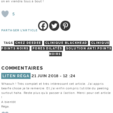
on en viendra tous à bout !
5
PARTAGER L'ARTICLE
TAGS
CHEZ DEEDEE
CLINIQUE BLACKHEAD
CLINIQUE
POINTS NOIRS
PORES DILATÉS
SOLUTION ANTI POINTS
NOIRS
COMMENTAIRES
LITEN RÉGA
21 JUIN 2018 -
12 :24
Whaouh ! Très complet et très intéressant cet article. J’ai appris
bearfe chose je te remercie. Et j’ai enfin compris l’utilité du peeling
surtout haha. Reste plus qu’à passer à l’action. Merci pour cet article
!
A bientôt
Réga.