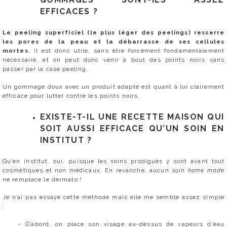
EFFICACES ?
Le peeling superficiel (le plus léger des peelings) resserre
les pores de la peau et la débarrasse de ses cellules
mortes.
Il est donc utile, sans être forcément fondamentalement
nécessaire, et on peut donc venir à bout des points noirs sans
passer par la case peeling.
Un gommage doux avec un produit adapté est quant à lui clairement
efficace pour lutter contre les points noirs.
EXISTE-T-IL UNE RECETTE MAISON QUI
SOIT AUSSI EFFICACE QU’UN SOIN EN
INSTITUT ?
Qu’en institut, oui, puisque les soins prodigués y sont avant tout
cosmétiques et non médicaux. En revanche, aucun soin
home made
ne remplace le dermato !
Je n’ai pas essayé cette méthode mais elle me semble assez simple
:
– D’abord, on place son visage au-dessus de vapeurs d’eau