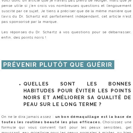
Voici donc un article que je n’avais pas prévu de rédiger, mais que je
pense utile si j’en crois vos nombreuses questions et l’engouement
suscité par ce sujet. Je tiens à préciser que de la même manière que
l’avis du Dr. Schartz est parfaitement indépendant, cet article n’est
pas sponsorisé par la marque.
Les réponses du Dr. Schartz à vos questions pour se débarrasser,
enfin, des points noirs !
PRÉVENIR PLUTÔT QUE GUÉRIR
QUELLES SONT LES BONNES
HABITUDES POUR ÉVITER LES POINTS
NOIRS ET AMÉLIORER SA QUALITÉ DE
PEAU SUR LE LONG TERME ?
On ne le dira jamais assez :
un bon démaquillage est la base de
toutes les routines beauté les plus efficaces.
Choisissez une
formule qui vous convient (lait pour les peaux sensibles, gel
moussant, eau micellaire pour les peaux normales à mixtes, ou bien