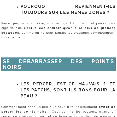
POURQUOI REVIENNENT-ILS
TOUJOURS SUR LES MÊMES ZONES ?
Parce que, sans surprise, s’ils se logent à un endroit précis, cela
signifie que
c’est à cet endroit qu’on a le plus de glandes
sébacées
. Comme on ne peut jamais les éradiquer complètement,
ils reviennent.
SE DÉBARRASSER DES POINTS
NOIRS
LES PERCER, EST-CE MAUVAIS ? ET
LES PATCHS, SONT-ILS BONS POUR LA
PEAU ?
Comment mentionné un peu plus haut, il faut absolument
éviter de
percer les points noirs !
C’est comme les boutons, quand on
perce, on agresse la peau et on favorise l’apparition de nouveaux