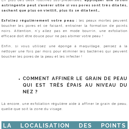
En plus des deux routines sus-présentées,
appliquer une lotion
astringente peut s’avérer utile si vos pores sont très dilatés,
sachant que plus on vieillit, plus ils se dilatent…
Exfoliez régulièrement votre peau :
les peaux mortes peuvent
boucher les pores et ce faisant, entraîner la formation de points
noirs. Attention, n’y allez pas en mode bourrin, une exfoliation
efficace doit être douce pour ne pas abimer votre peau !
Enfin, si vous utilisez une éponge à maquillage, pensez à la
nettoyer une fois par mois pour éliminer les bactéries qui peuvent
boucher les pores de la peau et les infecter !
COMMENT AFFINER LE GRAIN DE PEAU
QUI EST TRÈS ÉPAIS AU NIVEAU DU
NEZ ?
Là encore, une exfoliation régulière aide à affiner le grain de peau,
quelle que soit la zone du visage.
LA LOCALISATION DES POINTS