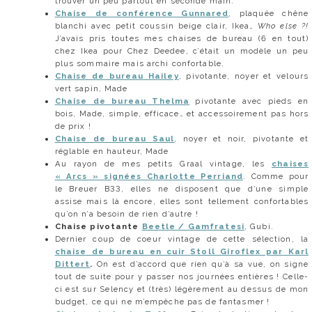
trouver un peu partout en seconde main.
Chaise de conférence
Gunnared
, plaquée chêne
blanchi avec petit coussin beige clair, Ikea…
Who else ?!
J’avais pris toutes mes chaises de bureau (6 en tout)
chez Ikea pour Chez Deedee, c’était un modèle un peu
plus sommaire mais archi confortable.
Chaise de bureau
Hailey
, pivotante, noyer et velours
vert sapin, Made
Chaise de bureau
Thelma
pivotante avec pieds en
bois, Made, simple, efficace… et accessoirement pas hors
de prix !
Chaise de bureau Saul
, noyer et noir, pivotante et
réglable en hauteur, Made
Au rayon de mes petits Graal vintage, les
chaises
« Arcs » signées Charlotte Perriand
. Comme pour
le Breuer B33, elles ne disposent que d’une simple
assise mais là encore, elles sont tellement confortables
qu’on n’a besoin de rien d’autre !
Chaise pivotante
Beetle / Gamfratesi
, Gubi.
Dernier coup de coeur vintage de cette sélection, la
chaise de bureau en cuir Stoll Giroflex par Karl
Dittert
.
On est d’accord que rien qu’à sa vue, on signe
tout de suite pour y passer nos journées entières ! Celle-
ci est sur Selency et (très) légèrement au dessus de mon
budget, ce qui ne m’empêche pas de fantasmer !