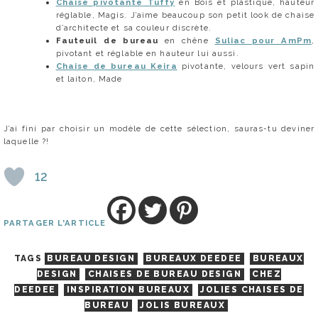
Chaise pivotante
Tuffy
en Bois et plastique, hauteur
réglable, Magis. J’aime beaucoup son petit look de chaise
d’architecte et sa couleur discrète.
Fauteuil de bureau
en chêne
Suliac pour AmPm
,
pivotant et réglable en hauteur lui aussi.
Chaise de bureau
Keira
pivotante, velours vert sapin
et laiton, Made
J’ai fini par choisir un modèle de cette sélection, sauras-tu deviner
laquelle ?!
12
PARTAGER L'ARTICLE
TAGS
BUREAU DESIGN
BUREAUX DEEDEE
BUREAUX
DESIGN
CHAISES DE BUREAU DESIGN
CHEZ
DEEDEE
INSPIRATION BUREAUX
JOLIES CHAISES DE
BUREAU
JOLIS BUREAUX