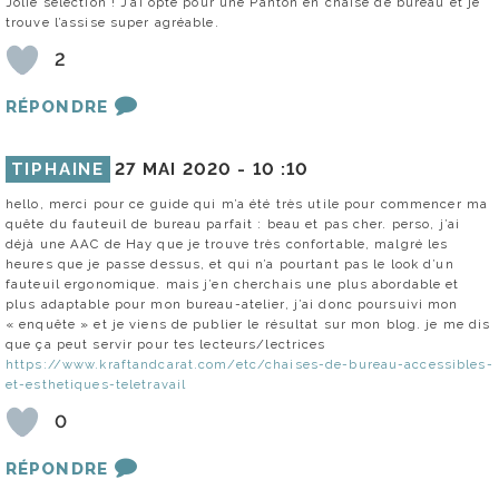
Jolie sélection ! J’ai opté pour une Panton en chaise de bureau et je
trouve l’assise super agréable.
2
RÉPONDRE
TIPHAINE
27 MAI 2020 -
10 :10
hello, merci pour ce guide qui m’a été très utile pour commencer ma
quête du fauteuil de bureau parfait : beau et pas cher. perso, j’ai
déjà une AAC de Hay que je trouve très confortable, malgré les
heures que je passe dessus, et qui n’a pourtant pas le look d’un
fauteuil ergonomique. mais j’en cherchais une plus abordable et
plus adaptable pour mon bureau-atelier, j’ai donc poursuivi mon
« enquête » et je viens de publier le résultat sur mon blog. je me dis
que ça peut servir pour tes lecteurs/lectrices
https://www.kraftandcarat.com/etc/chaises-de-bureau-accessibles-
et-esthetiques-teletravail
0
RÉPONDRE