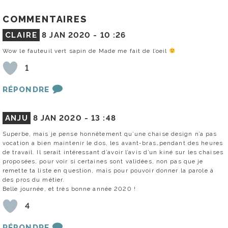
COMMENTAIRES
CLAIRE
8 JAN 2020 -
10 :26
Wow le fauteuil vert sapin de Made me fait de l’oeil
1
RÉPONDRE
ANJU
8 JAN 2020 -
13 :48
Superbe, mais je pense honnêtement qu’une chaise design n’a pas
vocation a bien maintenir le dos, les avant-bras…pendant des heures
de travail. Il serait intéressant d’avoir l’avis d’un kiné sur les chaises
proposées, pour voir si certaines sont validées, non pas que je
remette ta liste en question, mais pour pouvoir donner la parole à
des pros du métier.
Belle journée, et très bonne année 2020 !
4
RÉPONDRE