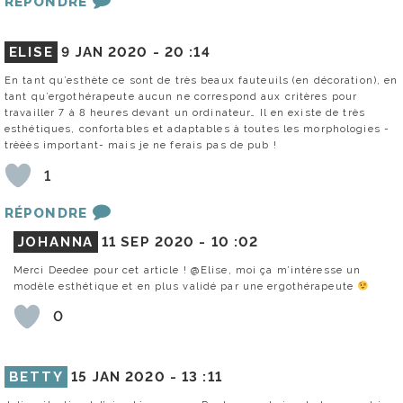
RÉPONDRE
ELISE
9 JAN 2020 -
20 :14
En tant qu’esthète ce sont de très beaux fauteuils (en décoration), en
tant qu’ergothérapeute aucun ne correspond aux critères pour
travailler 7 à 8 heures devant un ordinateur… Il en existe de très
esthétiques, confortables et adaptables à toutes les morphologies -
trèèès important- mais je ne ferais pas de pub !
1
RÉPONDRE
JOHANNA
11 SEP 2020 -
10 :02
Merci Deedee pour cet article ! @Elise, moi ça m’intéresse un
modèle esthétique et en plus validé par une ergothérapeute
0
BETTY
15 JAN 2020 -
13 :11