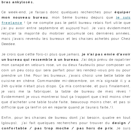
bras ankylosés.
Ce week-end, je faisais donc quelques recherches pour
équiper
mon nouveau bureau
, mon 5ème bureau depuis que
je suis
freelance
! (je ne compte pas le petit bureau relais fort utile que
j’ai pu avoir entre septembre et aujourd’hui). Je vais évidemment
recycler la majorité du mobilier accumulé ces dernières années,
mais j’avais revendu les bureaux et les chaises achetés pour Chez
Deedee.
Je crois que cette fois-ci plus que jamais,
je n’ai pas envie d’avoir
un bureau qui ressemble à un bureau
. J’ai déjà prévu de rapatrier
mon canapé en velours rose, un ou deux fauteuils pour composer un
coin un peu cosy qui sera parfait pour les rendez-vous pro ou pour
prendre un thé. Pour les bureaux, j’avais choisi une belle table de
cuisine en chêne. Commandée mi-décembre, on m’a signalé il y a
24h qu’elle n’était plus dispo. Ça m’a contrariée, et puis finalement,
je vais me la fabriquer, la table de bureau de mes rêves !
Evidemment je vous montrerai tout ça (rapport que c’est moins cher
que d’acheter une table toute faite, beaucoup moins cher, et pas si
difficile que ça (enfin on en reparle quand je l’aurais faite…!).
Enfin, pour les chaises de bureau dont j’ai besoin, quatre en tout
(gloups), j’ai fait quelques recherches pour trouver du
design /
confortable / pas trop moche / pas hors de prix
. Je suis