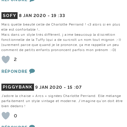
SOFY
8 JAN 2020 -
19 :33
Mais quelle beauté celle de Charlotte Perriand ! <3 alors si en plus
elle est confortable !…
Mais dans un style très différent, j aime beaucoup la discrétion
fonctionnelle de la Tuffy (qui a de surcroît un nom tout mignon ;-))
[surement parce que quand je le prononce, ça me rappelle un peu
comment de petits enfants prononcent parfois mon prénom :-D]
2
RÉPONDRE
PIGGYBANK
9 JAN 2020 -
15 :07
J’adore la chaise « Arcs » signées Charlotte Perriand. Elle mélange
parfaitement un style vintage et moderne. J’imagine qu’on doit être
bien dedans !
0