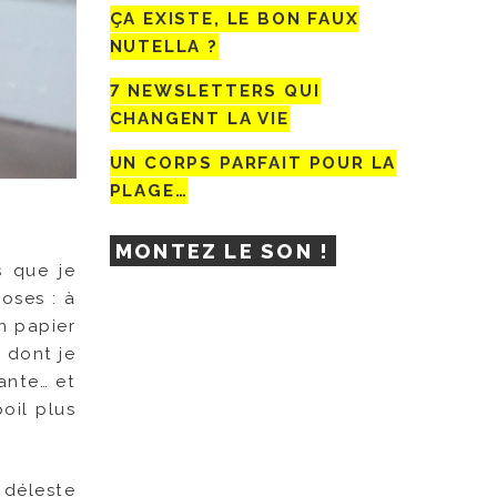
ÇA EXISTE, LE BON FAUX
NUTELLA ?
7 NEWSLETTERS QUI
CHANGENT LA VIE
UN CORPS PARFAIT POUR LA
PLAGE…
MONTEZ LE SON !
s que je
oses : à
n papier
e dont je
ante… et
oil plus
 déleste