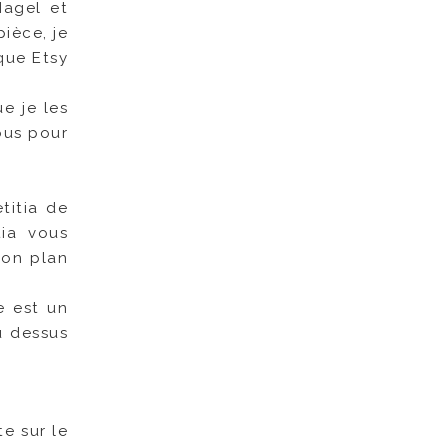
Nagel et
ièce, je
ique Etsy
e je les
ous pour
titia de
tia vous
son plan
e est un
au dessus
te sur le