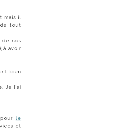
 mais il
 de tout
r de ces
éjà avoir
ient bien
. Je l’ai
s pour
le
vices et