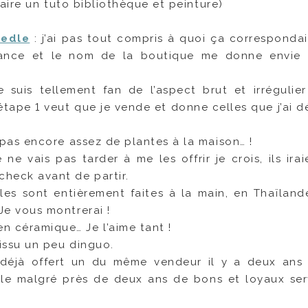
 faire un tuto bibliothèque et peinture)
eedle
: j’ai pas tout compris à quoi ça correspondait
 France et le nom de la boutique me donne envie
e suis tellement fan de l’aspect brut et irrégulie
’étape 1 veut que je vende et donne celles que j’ai d
 pas encore assez de plantes à la maison… !
e ne vais pas tarder à me les offrir je crois, ils ira
check avant de partir.
lles sont entièrement faites à la main, en Thaïlande
Je vous montrerai !
n céramique… Je l’aime tant !
issu un peu dinguo.
s déjà offert un du même vendeur il y a deux an
able malgré près de deux ans de bons et loyaux ser