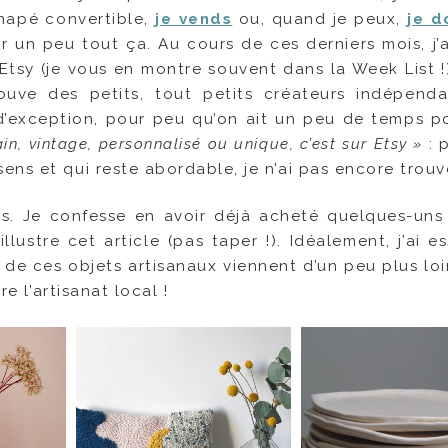
canapé convertible,
je vends
ou, quand je peux,
je d
er un peu tout ça. Au cours de ces derniers mois, j’
’Etsy (je vous en montre souvent dans la Week List !)
ouve des petits, tout petits créateurs indépenda
d’exception, pour peu qu’on ait un peu de temps po
main, vintage, personnalisé ou unique, c’est sur Etsy »
: 
ens et qui reste abordable, je n’ai pas encore trouv
is. Je confesse en avoir déjà acheté quelques-uns
lustre cet article (pas taper !). Idéalement, j’ai e
ns de ces objets artisanaux viennent d’un peu plus lo
re l’artisanat local !