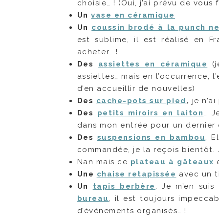
choisie… ! (Oui, j’ai prévu de vous
Un
vase en céramique
Un
coussin brodé à la punch n
est sublime, il est réalisé en
acheter… !
Des
assiettes en céramique
(j
assiettes… mais en l’occurrence, l
d’en accueillir de nouvelles)
Des
cache-pots sur pied
,
je n’ai
Des
petits miroirs en laiton
… J
dans mon entrée pour un dernier 
Des
suspensions en bambou
. E
commandée, je la reçois bientôt. 
Nan mais ce
plateau à gâteaux
e
Une
chaise retapissée
avec un t
Un
tapis berbère
. Je m’en sui
bureau
, il est toujours impecc
d’événements organisés… !