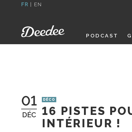
Aller
FR
|
EN
au
contenu
PODCAST
G
01
DÉCO
16 PISTES P
DÉC
INTÉRIEUR !