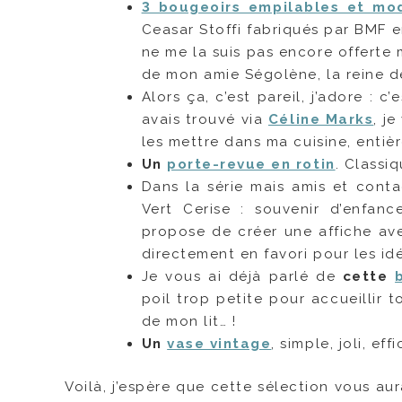
3 bougeoirs empilables et mo
Ceasar Stoffi fabriqués par BMF e
ne me la suis pas encore offerte m
de mon amie Ségolène, la reine de
Alors ça, c’est pareil, j’adore : c
avais trouvé via
Céline Marks
, j
les mettre dans ma cuisine, enti
Un
porte-revue en rotin
. Classi
Dans la série mais amis et cont
Vert Cerise : souvenir d’enfanc
propose de créer une affiche ave
directement en favori pour les i
Je vous ai déjà parlé de
cette
poil trop petite pour accueillir t
de mon lit… !
Un
vase vintage
, simple, joli, e
Voilà, j’espère que cette sélection vous aur