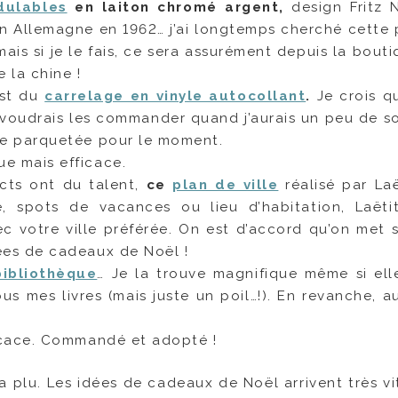
dulables
en laiton chromé argent,
design Fritz 
n Allemagne en 1962… j’ai longtemps cherché cette p
ais si je le fais, ce sera assurément depuis la bout
 la chine !
’est du
carrelage en vinyle autocollant
.
Je crois qu
e voudrais les commander quand j’aurais un peu de s
ère parquetée pour le moment.
que mais efficace.
acts ont du talent,
ce
plan de ville
réalisé par Laë
e, spots de vacances ou lieu d’habitation, Laëti
c votre ville préférée. On est d’accord qu’on met 
dées de cadeaux de Noël !
bibliothèque
… Je la trouve magnifique même si ell
ous mes livres (mais juste un poil…!). En revanche, 
fficace. Commandé et adopté !
a plu. Les idées de cadeaux de Noël arrivent très vi