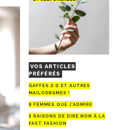
VOS ARTICLES
PRÉFÉRÉS
GAFFES 2.0 ET AUTRES
MAILODRAMES !
8 FEMMES QUE J’ADMIRE
5 RAISONS DE DIRE NON À LA
FAST FASHION