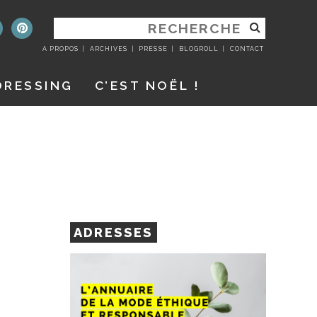
RECHERCHER
:
A PROPOS
ARCHIVES
PRESSE
BLOGROLL
CONTACT
DRESSING
C’EST NOËL !
ADRESSES