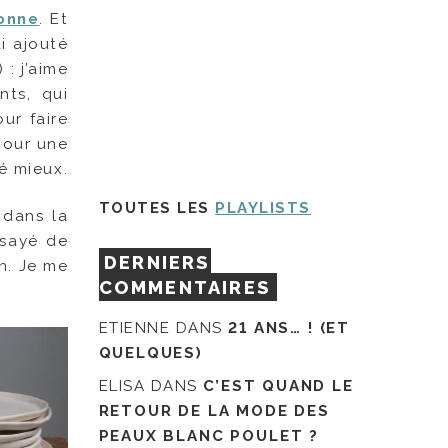
onne
. Et
ai ajouté
 : j’aime
nts, qui
ur faire
pour une
é mieux.
TOUTES LES
PLAYLISTS
 dans la
ssayé de
DERNIERS
in. Je me
COMMENTAIRES
ETIENNE
DANS
21 ANS… ! (ET
QUELQUES)
ELISA
DANS
C’EST QUAND LE
RETOUR DE LA MODE DES
PEAUX BLANC POULET ?