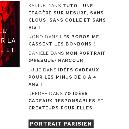
KARINE
DANS
TUTO : UNE
ÉTAGÈRE SUR MESURE, SANS
CLOUS, SANS COLLE ET SANS
VIS !
EU
NONO
DANS
LES BOBOS ME
R LA
CASSENT LES BONBONS !
… ET
DANIELE
DANS
MON PORTRAIT
(PRESQUE) HARCOURT
JULIE
DANS
IDÉES CADEAUX
POUR LES MINUS DE 0 À 4
ANS !
DEEDEE
DANS
70 IDÉES
CADEAUX RESPONSABLES ET
CRÉATEURS POUR ELLES !
PORTRAIT PARISIEN