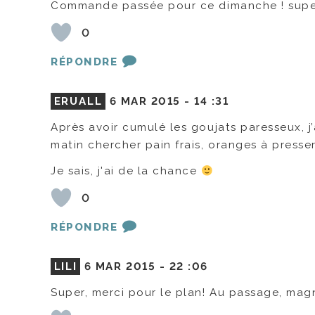
Commande passée pour ce dimanche ! super i
0
RÉPONDRE
ERUALL
6 MAR 2015 -
14 :31
Après avoir cumulé les goujats paresseux, j
matin chercher pain frais, oranges à presser
Je sais, j'ai de la chance
0
RÉPONDRE
LILI
6 MAR 2015 -
22 :06
Super, merci pour le plan! Au passage, magn