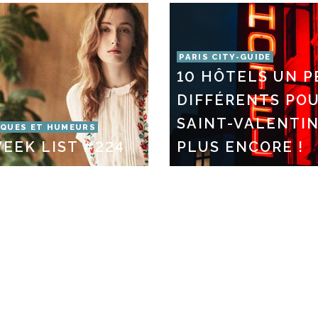
PARIS CITY-GUIDE
10 HÔTELS UN P
DIFFÉRENTS POU
SAINT-VALENTIN
QUES ET HUMEURS
EEK LIST #224
PLUS ENCORE !