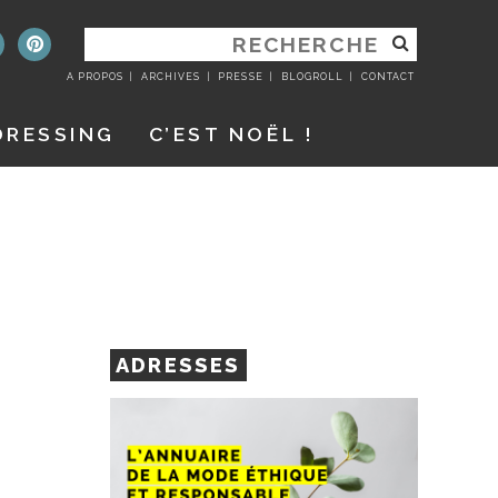
RECHERCHER
:
A PROPOS
ARCHIVES
PRESSE
BLOGROLL
CONTACT
DRESSING
C’EST NOËL !
ADRESSES