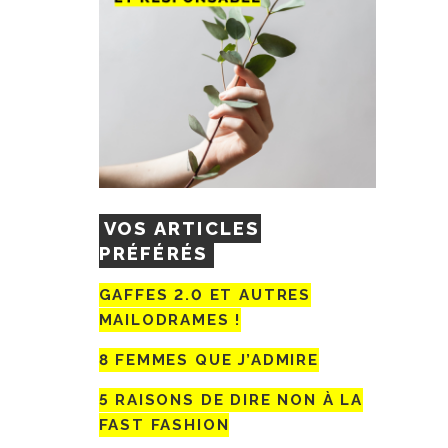
VOS ARTICLES
PRÉFÉRÉS
GAFFES 2.0 ET AUTRES
MAILODRAMES !
8 FEMMES QUE J’ADMIRE
5 RAISONS DE DIRE NON À LA
FAST FASHION