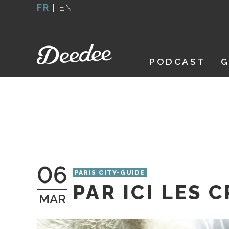
Aller
FR
|
EN
au
contenu
PODCAST
G
06
PARIS CITY-GUIDE
PAR ICI LES 
MAR