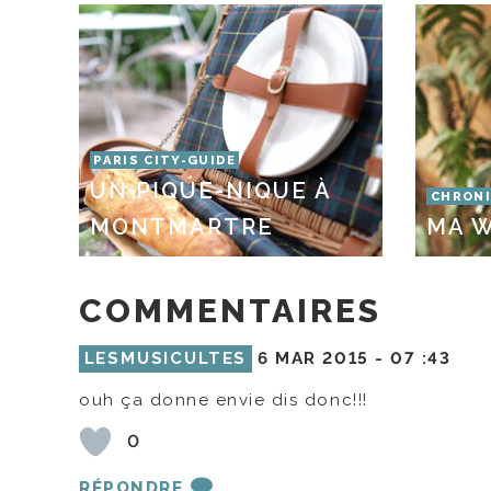
PARIS CITY-GUIDE
UN PIQUE-NIQUE À
CHRONI
MONTMARTRE
MA W
COMMENTAIRES
LESMUSICULTES
6 MAR 2015 -
07 :43
ouh ça donne envie dis donc!!!
0
RÉPONDRE