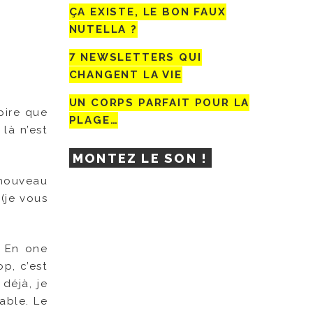
ÇA EXISTE, LE BON FAUX
NUTELLA ?
7 NEWSLETTERS QUI
CHANGENT LA VIE
UN CORPS PARFAIT POUR LA
 pire que
PLAGE…
là n’est
MONTEZ LE SON !
 nouveau
 (je vous
. En one
p, c’est
déjà, je
hable. Le