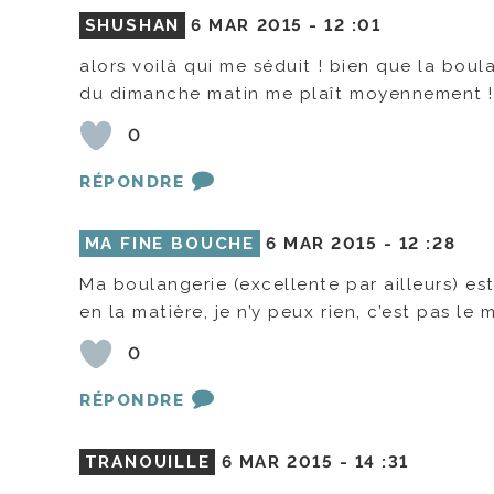
SHUSHAN
6 MAR 2015 -
12 :01
alors voilà qui me séduit ! bien que la boula
du dimanche matin me plaît moyennement ! 
0
RÉPONDRE
MA FINE BOUCHE
6 MAR 2015 -
12 :28
Ma boulangerie (excellente par ailleurs) es
en la matière, je n’y peux rien, c’est pas le
0
RÉPONDRE
TRANOUILLE
6 MAR 2015 -
14 :31