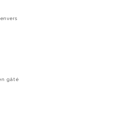
’envers
ien gâté