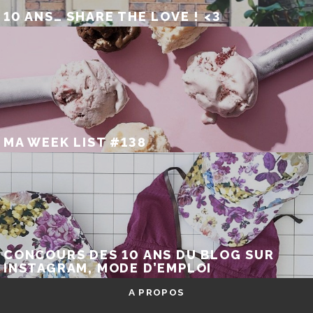
10 ANS… SHARE THE LOVE ! <3
MA WEEK LIST #138
CONCOURS DES 10 ANS DU BLOG SUR
INSTAGRAM, MODE D’EMPLOI
A PROPOS