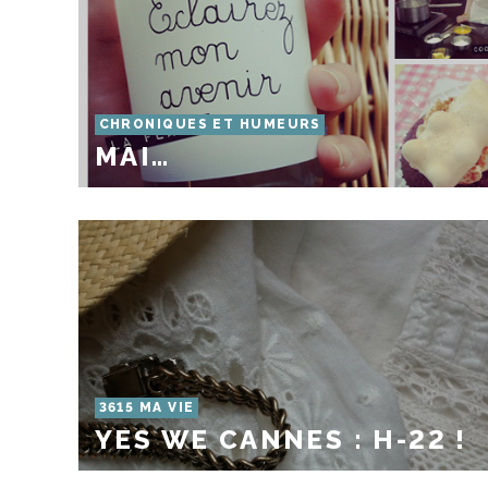
CHRONIQUES ET HUMEURS
MAI…
3615 MA VIE
YES WE CANNES : H-22 !