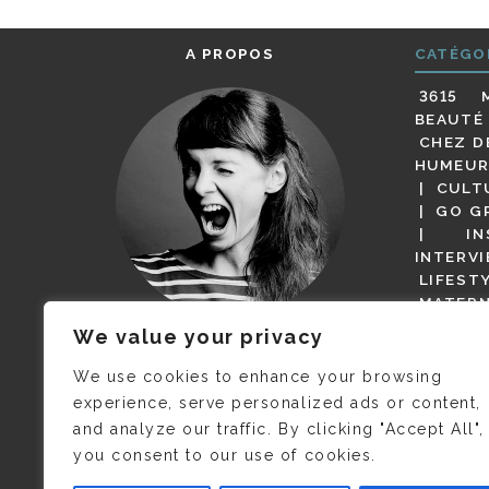
A PROPOS
CATÉGO
3615 
BEAUTÉ
CHEZ D
HUMEUR
CULT
GO G
IN
INTERV
LIFEST
MATERN
MODE
We value your privacy
(BUT G
JE M’APPELLE DELPHINE MAIS
MAGOT 
C’EST
©CAMILLE COLLIN
QUI A
We use cookies to enhance your browsing
PARI
PRIS CETTE PHOTO !
experience, serve personalized ads or content,
RESTA
and analyze our traffic. By clicking "Accept All",
PRESSE 
you consent to our use of cookies.
SALONS
VIDÉOS