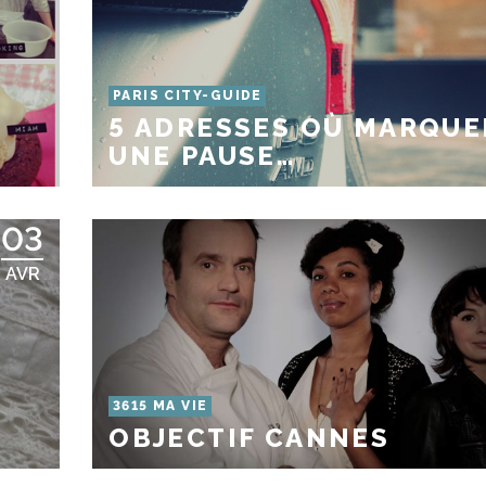
PARIS CITY-GUIDE
5 ADRESSES OÙ MARQUE
UNE PAUSE…
03
AVR
3615 MA VIE
OBJECTIF CANNES