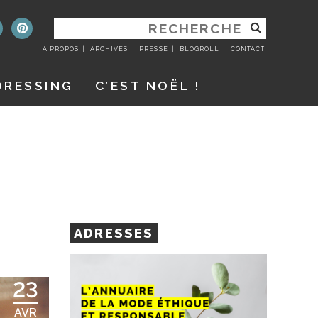
RECHERCHER
:
A PROPOS
ARCHIVES
PRESSE
BLOGROLL
CONTACT
DRESSING
C’EST NOËL !
ADRESSES
23
AVR