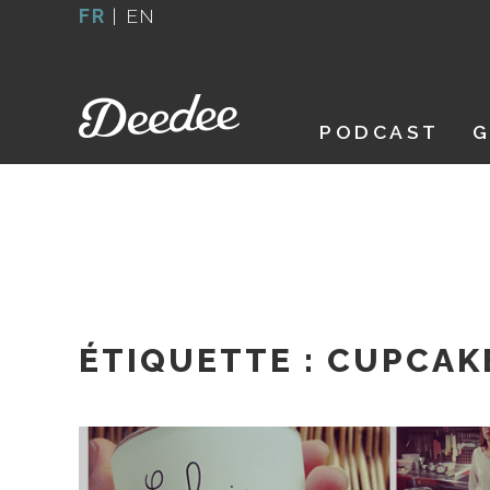
Aller
FR
|
EN
au
contenu
PODCAST
G
ÉTIQUETTE :
CUPCAKE