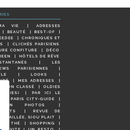
RIES
MA VIE
ADRESSES
BEAUTÉ
BEST-OF
EEDEE
CHRONIQUES ET
S
CLICHÉS PARISIENS
URE CONFITURE
DÉCO
REEN
HÔTELS DE RÊVE
STANTANÉS
LES
IEWS PARISIENNES
YLE
LOOKS
ITÉ
MES ADRESSES
NON CLASSÉ
OLDIES
OODIES)
PAR ICI LE
!
PARIS CITY-GUIDE
S EN PHOTOS
URANTS
REVUE DE
DÉTAILLÉE, SIOU PLAIT
 DE THÉ
SHOPPING
VITE ! UN RESTO