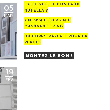
ÇA EXISTE, LE BON FAUX
05
NUTELLA ?
MAR
7 NEWSLETTERS QUI
CHANGENT LA VIE
UN CORPS PARFAIT POUR LA
PLAGE…
♫
MONTEZ LE SON !
19
FÉV