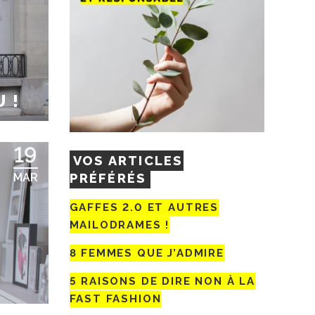
 !
19
VOS ARTICLES
PRÉFÉRÉS
MAR
GAFFES 2.0 ET AUTRES
MAILODRAMES !
8 FEMMES QUE J’ADMIRE
5 RAISONS DE DIRE NON À LA
FAST FASHION