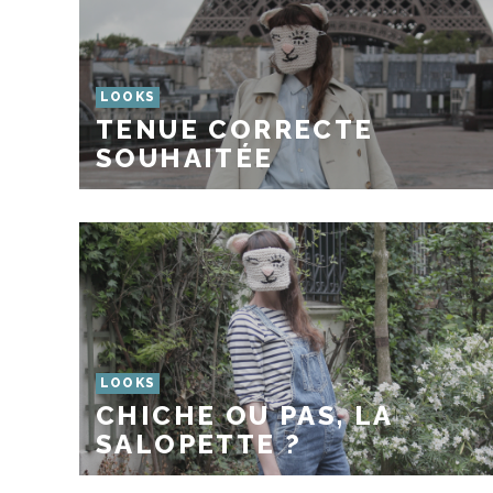
LOOKS
TENUE CORRECTE
SOUHAITÉE
LOOKS
CHICHE OU PAS, LA
SALOPETTE ?