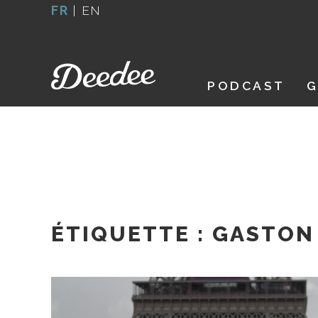
Aller
FR
|
EN
au
contenu
PODCAST
G
ÉTIQUETTE :
GASTON