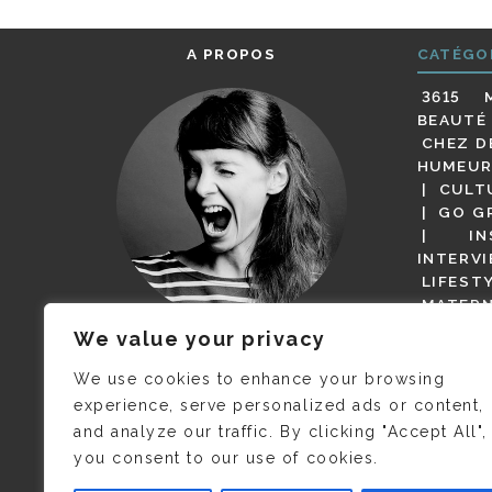
A PROPOS
CATÉGO
3615 
BEAUTÉ
CHEZ D
HUMEUR
CULT
GO G
IN
INTERV
LIFEST
MATERN
MODE
We value your privacy
(BUT G
JE M’APPELLE DELPHINE MAIS
MAGOT 
C’EST
©CAMILLE COLLIN
QUI A
We use cookies to enhance your browsing
PARI
PRIS CETTE PHOTO !
experience, serve personalized ads or content,
RESTA
and analyze our traffic. By clicking "Accept All",
PRESSE 
you consent to our use of cookies.
SALONS
VIDÉOS