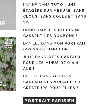
KARINE
DANS
TUTO : UNE
ÉTAGÈRE SUR MESURE, SANS
CLOUS, SANS COLLE ET SANS
NE
VIS !
NONO
DANS
LES BOBOS ME
CASSENT LES BONBONS !
23
DANIELE
DANS
MON PORTRAIT
OCT
(PRESQUE) HARCOURT
JULIE
DANS
IDÉES CADEAUX
POUR LES MINUS DE 0 À 4
ANS !
DEEDEE
DANS
70 IDÉES
CADEAUX RESPONSABLES ET
E…
CRÉATEURS POUR ELLES !
PORTRAIT PARISIEN