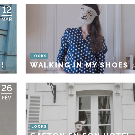
12
MAR
LOOKS
!
WALKING IN MY SHOES 
26
FÉV
LOOKS