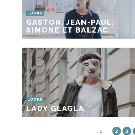
LOOKS
GASTON, JEAN-PAUL,
SIMONE ET BALZAC
LOOKS
LADY GLAGLA
1
2
3