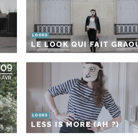
LOOKS
LE LOOK QUI FAIT GRAOU
09
AVR
LOOKS
LESS IS MORE (AH ?)