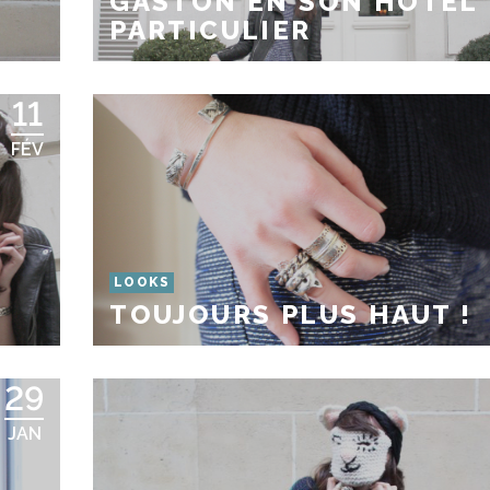
GASTON EN SON HOTEL
PARTICULIER
11
FÉV
LOOKS
TOUJOURS PLUS HAUT !
29
JAN