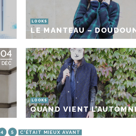
LOOKS
LE MANTEAU – DOUDOU
04
DÉC
LOOKS
QUAND VIENT L’AUTOMN
4
5
C'ÉTAIT MIEUX AVANT