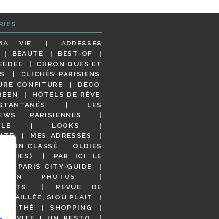
RIES
MA VIE
ADRESSES
BEAUTÉ
BEST-OF
EEDEE
CHRONIQUES ET
S
CLICHÉS PARISIENS
URE CONFITURE
DÉCO
REEN
HÔTELS DE RÊVE
STANTANÉS
LES
IEWS PARISIENNES
YLE
LOOKS
ITÉ
MES ADRESSES
NON CLASSÉ
OLDIES
OODIES)
PAR ICI LE
!
PARIS CITY-GUIDE
S EN PHOTOS
URANTS
REVUE DE
DÉTAILLÉE, SIOU PLAIT
 DE THÉ
SHOPPING
VITE ! UN RESTO