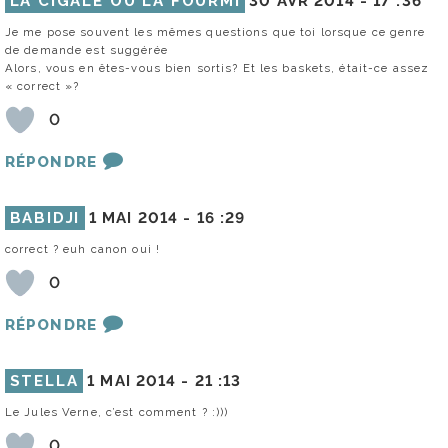
LA CIGALE OU LA FOURMI
30 AVR 2014 -
17 :36
Je me pose souvent les mêmes questions que toi lorsque ce genre
de demande est suggérée
Alors, vous en êtes-vous bien sortis? Et les baskets, était-ce assez
« correct »?
0
RÉPONDRE
BABIDJI
1 MAI 2014 -
16 :29
correct ? euh canon oui !
0
RÉPONDRE
STELLA
1 MAI 2014 -
21 :13
Le Jules Verne, c’est comment ? :)))
0