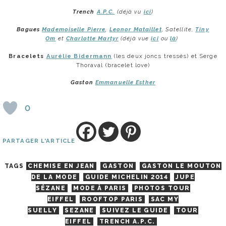
Trench
A.P.C.
(déjà vu
ici
)
Bagues
Mademoiselle Pierre
,
Leonor Mataillet
, Satellite,
Tiny
Om
et
Charlotte Martyr
(déjà vue
ici
ou
là
)
Bracelets
Aurélie Bidermann
(les deux joncs tressés) et Serge
Thoraval (bracelet love)
Gaston
Emmanuelle Esther
0
PARTAGER L'ARTICLE
TAGS
CHEMISE EN JEAN
GASTON
GASTON LE MOUTON
DE LA MODE
GUIDE MICHELIN 2014
JUPE
SÉZANE
MODE À PARIS
PHOTOS TOUR
EIFFEL
ROOFTOP PARIS
SAC MY
SUELLY
SEZANE
SUIVEZ LE GUIDE
TOUR
EIFFEL
TRENCH A.P.C.