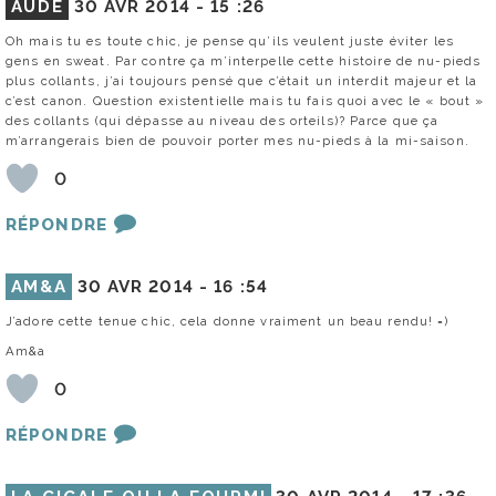
AUDE
30 AVR 2014 -
15 :26
Oh mais tu es toute chic, je pense qu’ils veulent juste éviter les
gens en sweat. Par contre ça m’interpelle cette histoire de nu-pieds
plus collants, j’ai toujours pensé que c’était un interdit majeur et la
c’est canon. Question existentielle mais tu fais quoi avec le « bout »
des collants (qui dépasse au niveau des orteils)? Parce que ça
m’arrangerais bien de pouvoir porter mes nu-pieds à la mi-saison.
0
RÉPONDRE
AM&A
30 AVR 2014 -
16 :54
J’adore cette tenue chic, cela donne vraiment un beau rendu! =)
Am&a
0
RÉPONDRE