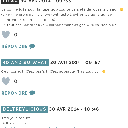
PRISC
30 AVR 2014 -
09 :55
La bonne idée pour la jupe trop courte ça a été de jouer le trench
(sinon, je crois qu’ils cherchent juste à éviter les gens qui se
pointent en short et en tongs)
En tout cas, cette tenue « correctement exigée » te va très bien !
0
RÉPONDRE
40 AND SO WHAT
30 AVR 2014 -
09 :57
C’est correct. C’est parfait. C’est adorable. T’as tout bon
0
RÉPONDRE
DELTREYLICIOUS
30 AVR 2014 -
10 :46
Très jolie tenue!
Deltreylicious