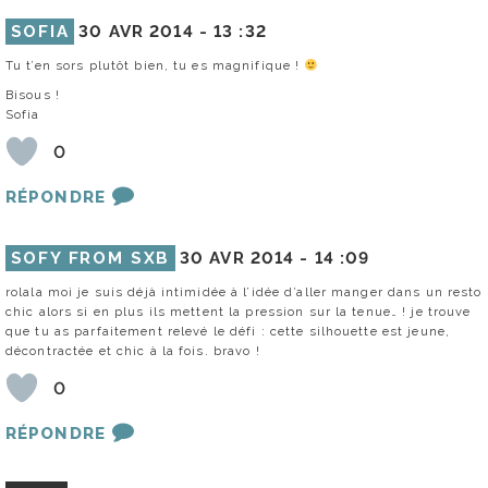
SOFIA
30 AVR 2014 -
13 :32
Tu t’en sors plutôt bien, tu es magnifique !
Bisous !
Sofia
0
RÉPONDRE
SOFY FROM SXB
30 AVR 2014 -
14 :09
rolala moi je suis déjà intimidée à l’idée d’aller manger dans un resto
chic alors si en plus ils mettent la pression sur la tenue… ! je trouve
que tu as parfaitement relevé le défi : cette silhouette est jeune,
décontractée et chic à la fois. bravo !
0
RÉPONDRE