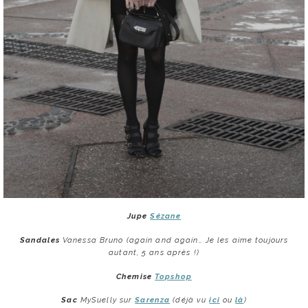
Jupe
Sézane
Sandales
Vanessa Bruno (again and again… Je les aime toujours
autant, 5 ans après !)
Chemise
Topshop
Sac
MySuelly sur
Sarenza
(déjà vu
ici
ou
là
)