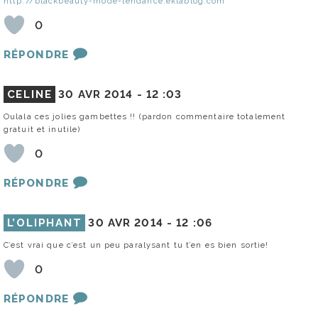
http://blackbeauty-mode-tendance.eklablog.com
0
RÉPONDRE
CELINE
30 AVR 2014 -
12 :03
Oulala ces jolies gambettes !! (pardon commentaire totalement
gratuit et inutile)
0
RÉPONDRE
L’OLIPHANT
30 AVR 2014 -
12 :06
C’est vrai que c’est un peu paralysant tu t’en es bien sortie!
0
RÉPONDRE