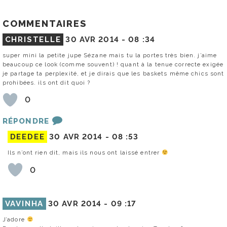
COMMENTAIRES
CHRISTELLE
30 AVR 2014 -
08 :34
super mini la petite jupe Sézane mais tu la portes très bien. j’aime
beaucoup ce look (comme souvent) ! quant à la tenue correcte exigée
je partage ta perplexité, et je dirais que les baskets même chics sont
prohibées. ils ont dit quoi ?
0
RÉPONDRE
DEEDEE
30 AVR 2014 -
08 :53
Ils n’ont rien dit, mais ils nous ont laissé entrer
0
VAVINHA
30 AVR 2014 -
09 :17
J’adore