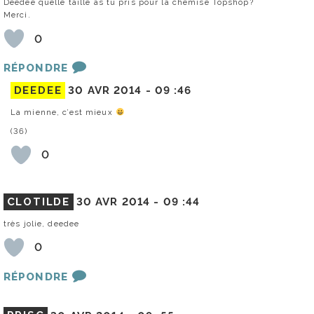
Deedee quelle taille as tu pris pour la chemise Topshop?
Merci.
0
RÉPONDRE
DEEDEE
30 AVR 2014 -
09 :46
La mienne, c’est mieux
(36)
0
CLOTILDE
30 AVR 2014 -
09 :44
très jolie, deedee
0
RÉPONDRE