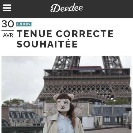
Aller
au
contenu
30
LOOKS
TENUE CORRECTE
AVR
SOUHAITÉE