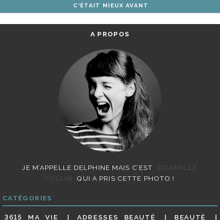
C'ÉTAIT MIEUX AVANT
ARTICLES
A PROPOS
JE M’APPELLE DELPHINE MAIS C’EST
©CAMILLE
COLLIN
QUI A PRIS CETTE PHOTO !
CATÉGORIES
3615 MA VIE
ADRESSES BEAUTÉ
BEAUTÉ