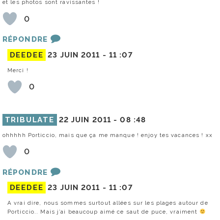
et les photos sont ravissantes !
0
RÉPONDRE
DEEDEE
23 JUIN 2011 -
11 :07
Merci !
0
TRIBULATE
22 JUIN 2011 -
08 :48
ohhhhh Porticcio, mais que ça me manque ! enjoy tes vacances ! xx
0
RÉPONDRE
DEEDEE
23 JUIN 2011 -
11 :07
A vrai dire, nous sommes surtout allées sur les plages autour de
Porticcio.. Mais j’ai beaucoup aimé ce saut de puce, vraiment