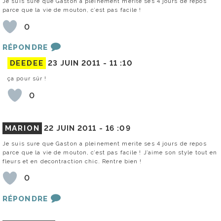
Je suis sure que Gaston a pleinement merite ses 4 jours de repos
parce que la vie de mouton, c’est pas facile !
0
RÉPONDRE
DEEDEE
23 JUIN 2011 -
11 :10
ça pour sûr !
0
MARION
22 JUIN 2011 -
16 :09
Je suis sure que Gaston a pleinement merite ses 4 jours de repos
parce que la vie de mouton, c’est pas facile ! J’aime son style tout en
fleurs et en decontraction chic. Rentre bien !
0
RÉPONDRE