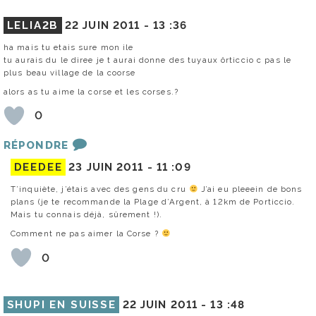
LELIA2B
22 JUIN 2011 -
13 :36
ha mais tu etais sure mon ile
tu aurais du le diree je t aurai donne des tuyaux ôrticcio c pas le
plus beau village de la coorse
alors as tu aime la corse et les corses.?
0
RÉPONDRE
DEEDEE
23 JUIN 2011 -
11 :09
T’inquiète, j’étais avec des gens du cru
J’ai eu pleeein de bons
plans (je te recommande la Plage d’Argent, à 12km de Porticcio.
Mais tu connais déjà, sûrement !).
Comment ne pas aimer la Corse ?
0
SHUPI EN SUISSE
22 JUIN 2011 -
13 :48