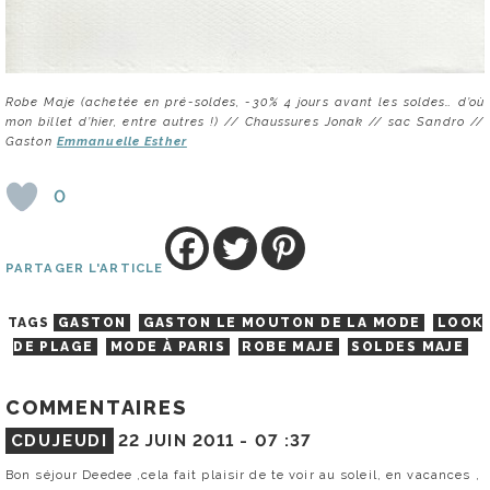
Robe Maje (achetée en pré-soldes, -30% 4 jours avant les soldes… d’où
mon billet d’hier, entre autres !) // Chaussures Jonak // sac Sandro //
Gaston
Emmanuelle Esther
0
PARTAGER L'ARTICLE
TAGS
GASTON
GASTON LE MOUTON DE LA MODE
LOOK
DE PLAGE
MODE À PARIS
ROBE MAJE
SOLDES MAJE
COMMENTAIRES
CDUJEUDI
22 JUIN 2011 -
07 :37
Bon séjour Deedee ,cela fait plaisir de te voir au soleil, en vacances ,