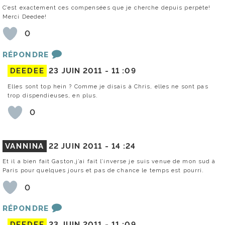
C’est exactement ces compensées que je cherche depuis perpète!
Merci Deedee!
0
RÉPONDRE
DEEDEE
23 JUIN 2011 -
11 :09
Elles sont top hein ? Comme je disais à Chris, elles ne sont pas
trop dispendieuses, en plus.
0
VANNINA
22 JUIN 2011 -
14 :24
Et il a bien fait Gaston,j’ai fait l’inverse je suis venue de mon sud à
Paris pour quelques jours et pas de chance le temps est pourri.
0
RÉPONDRE
DEEDEE
23 JUIN 2011 -
11 :09