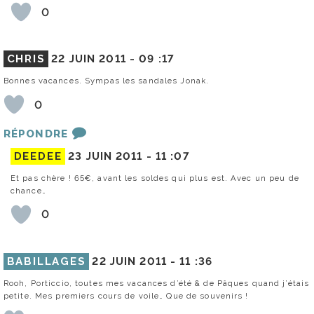
0
CHRIS
22 JUIN 2011 -
09 :17
Bonnes vacances. Sympas les sandales Jonak.
0
RÉPONDRE
DEEDEE
23 JUIN 2011 -
11 :07
Et pas chère ! 65€, avant les soldes qui plus est. Avec un peu de
chance…
0
BABILLAGES
22 JUIN 2011 -
11 :36
Rooh, Porticcio, toutes mes vacances d’été & de Pâques quand j’étais
petite. Mes premiers cours de voile… Que de souvenirs !