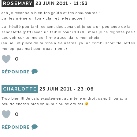
ROSEMARY
23 JUIN 2011 -
11 :53
aah je reconnais bien tes goûts et tes chaussures !
J’ai les même un ton + clair et je les adore !
J’ai hésité pourtant, ce sont des Jonak et je suis un peu snob de la
sandalette (pfft) avec un faible pour CHLOE, mais je ne regrette pas !
Les voir sur toi me confirme aussi dans mon choix !
(en lieu et place de ta robe à fleurettes, j’ai un combi short fleurettes
monop’ pas mal pour quasi rien …)
0
RÉPONDRE
CHARLOTTE
25 JUIN 2011 -
23 :06
Trop bien !!! Je vais exactement au même endroit dans 3 jours… à
peu de choses près on aurait pu se croiser
0
RÉPONDRE