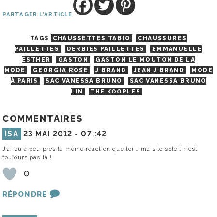
PARTAGER L'ARTICLE
TAGS
CHAUSSETTES TABIO
CHAUSSURES
PAILLETTES
DERBIES PAILLETTES
EMMANUELLE
ESTHER
GASTON
GASTON LE MOUTON DE LA
MODE
GEORGIA ROSE
J BRAND
JEAN J BRAND
MODE
À PARIS
SAC VANESSA BRUNO
SAC VANESSA BRUNO
LIN
THE KOOPLES
COMMENTAIRES
ISA
23 MAI 2012 -
07 :42
J’ai eu à peu près la même réaction que toi … mais le soleil n’est
toujours pas là !
0
RÉPONDRE