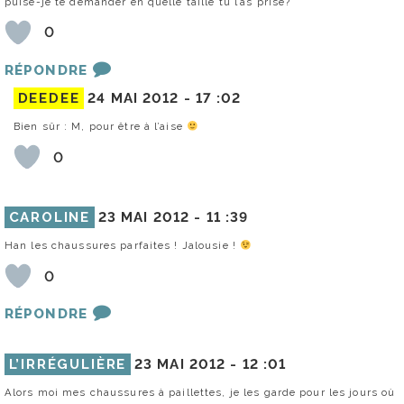
puise-je te demander en quelle taille tu l’as prise?
0
RÉPONDRE
DEEDEE
24 MAI 2012 -
17 :02
Bien sûr : M, pour être à l’aise
0
CAROLINE
23 MAI 2012 -
11 :39
Han les chaussures parfaites ! Jalousie !
0
RÉPONDRE
L’IRRÉGULIÈRE
23 MAI 2012 -
12 :01
Alors moi mes chaussures à paillettes, je les garde pour les jours où