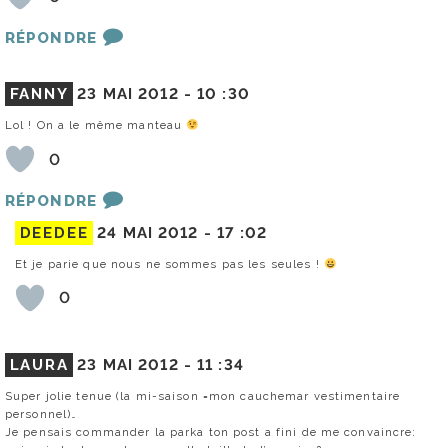
RÉPONDRE
FANNY
23 MAI 2012 -
10 :30
Lol ! On a le même manteau
0
RÉPONDRE
DEEDEE
24 MAI 2012 -
17 :02
Et je parie que nous ne sommes pas les seules !
0
LAURA
23 MAI 2012 -
11 :34
Super jolie tenue (la mi-saison =mon cauchemar vestimentaire
personnel)…
Je pensais commander la parka ton post a fini de me convaincre: