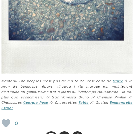
Manteau The Kooples (c’est pas de ma faute, c’est celle de
Marie
!) //
Jean de bonnasse réparé, yihaaaa ! (la marque est maintenant
distribuée au génialissime bar à jeans du Printemps Haussmann… Je n’ai
plus qu’à économiser!) // Sac Vanessa Bruno // Chemise Pimkie //
Chaussures
Georgia Rose
// Chaussettes
Tabio
//
Gaston
Emmanuelle
Esther
0