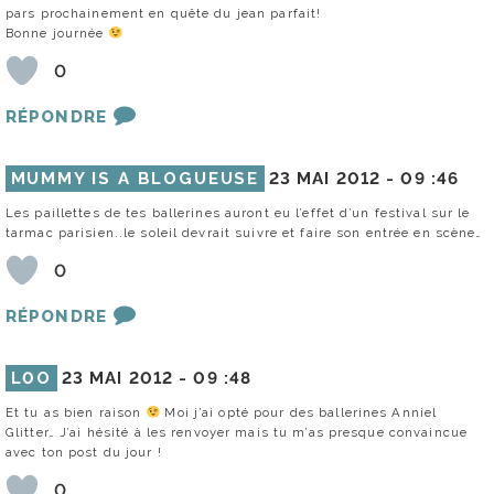
pars prochainement en quête du jean parfait!
Bonne journée
0
RÉPONDRE
MUMMY IS A BLOGUEUSE
23 MAI 2012 -
09 :46
Les paillettes de tes ballerines auront eu l’effet d’un festival sur le
tarmac parisien..le soleil devrait suivre et faire son entrée en scène…
0
RÉPONDRE
L0O
23 MAI 2012 -
09 :48
Et tu as bien raison
Moi j’ai opté pour des ballerines Anniel
Glitter… J’ai hésité à les renvoyer mais tu m’as presque convaincue
avec ton post du jour !
0