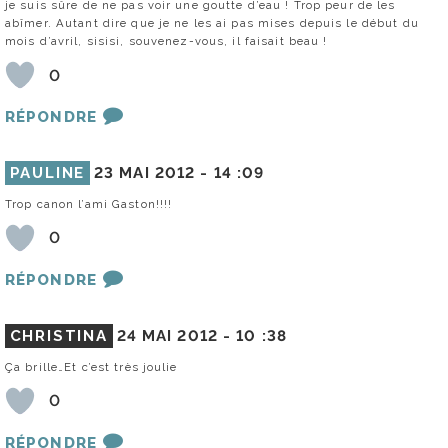
je suis sûre de ne pas voir une goutte d’eau ! Trop peur de les
abîmer. Autant dire que je ne les ai pas mises depuis le début du
mois d’avril, sisisi, souvenez-vous, il faisait beau !
0
RÉPONDRE
PAULINE
23 MAI 2012 -
14 :09
Trop canon l’ami Gaston!!!!
0
RÉPONDRE
CHRISTINA
24 MAI 2012 -
10 :38
Ça brille…Et c’est très joulie
0
RÉPONDRE