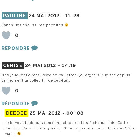
PAULINE
24 MAI 2012 -
11 :28
Canon! les chaussures parfaites
0
RÉPONDRE
CERISE
24 MAI 2012 -
17 :19
très jolie tenue rehaussée de paillettes, je lorgne sur le sac depuis
un moment(la collec lin de cet été)…
0
RÉPONDRE
DEEDEE
25 MAI 2012 -
00 :08
Je le voulais depuis deux ans et je le ratais à chaque fois. Cette
année, je l’ai acheté il y a déjà 3 mois pour être sûre de l’avoir ! Non
mais…