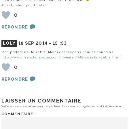
En Australie c’est l’hiver mais il fait très beau
#c’estjusteunpointmeteo
0
RÉPONDRE
LOLY
18 SEP 2014 -
15 :53
Mon préféré est le zebra. Merci deedeeparis pour ce concours!
http://www.frenchdisorder.com/sweater/745-sweater-zebra.html
0
RÉPONDRE
LAISSER UN COMMENTAIRE
Votre adresse e-mail ne sera pas publiée.
Les champs obligatoires sont indiqués avec
*
COMMENTAIRE
*