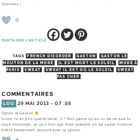
hommes !
0
PARTAGER L'ARTICLE
TAGS
FRENCH DISORDER
GASTON
GASTON LE
MOUTON DE LA MODE
IL EST MORT LE SOLEIL
MODE À
PARIS
SWEAT
SWEAT IL EST OÙ LE SOLEIL
SWEAT
PAS CHER
COMMENTAIRES
L0O
29 MAI 2013 -
07 :55
Canon le Gaston
Sinon tu as pris quelle taille, S ? Non parce qu’au vu de ce que tu
nous annonces, je vais finir par m’en prendre un de sweat histoire
d’être totalement raccord avec la saison.