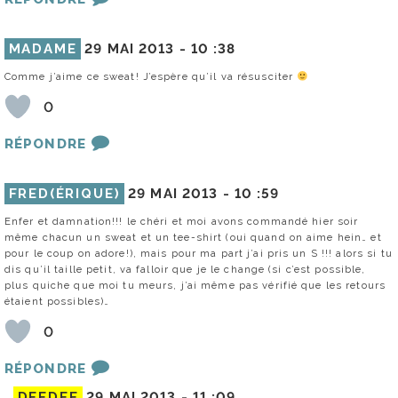
MADAME
29 MAI 2013 -
10 :38
Comme j’aime ce sweat! J’espère qu’il va résusciter
0
RÉPONDRE
FRED(ÉRIQUE)
29 MAI 2013 -
10 :59
Enfer et damnation!!! le chéri et moi avons commandé hier soir
même chacun un sweat et un tee-shirt (oui quand on aime hein… et
pour le coup on adore!), mais pour ma part j’ai pris un S !!! alors si tu
dis qu’il taille petit, va falloir que je le change (si c’est possible,
plus quiche que moi tu meurs, j’ai même pas vérifié que les retours
étaient possibles)…
0
RÉPONDRE
DEEDEE
29 MAI 2013 -
11 :09