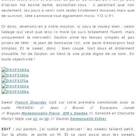
d’saison ma bonne dame, accrochez-vous : il paraîtrait que non
seulement, les jours à venir vont rester tristement moroses mais que
de surcroit, l’été s’annonce tout également moisi. Y.O.U.P.I.
Or donc, revenons-en à notre mouton, si vous le voulez bien : selon
l’adage qui veut que less is more (je suis totalement fluent, mais
uniquement le mercredi), Gaston aime les tenues simples et pas
prises de tête : le jean de bonnasse (si), une paire d’escarpins tout
simples. Et le sweat, donc : bien coupé, tout doux et drôlement
chouette, foi de Gaston, on tient là une piste digne de ce nom… En
toute objectivité !
Sweat
French Disorder
(15% sur votre première commande avec le
code FRIENDS) // Jean J Brand //
Escarpins Jonak
//
Bagues
Mademoiselle Pierre
,
JEM x Deedee
(!), Satellite et Charlotte
Martyr (déjà vue
ici
ou
là
) // Gaston
Emmanuelle Esther
EDIT :
oui pardon, j’ai oublié de préciser : les sweats taillent petit.
Sur la photo, je porte un M. Et ça vaut aussi pour les sweats