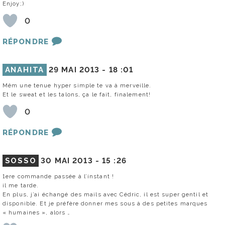
Enjoy;)
0
RÉPONDRE
ANAHITA
29 MAI 2013 -
18 :01
Mêm une tenue hyper simple te va à merveille.
Et le sweat et les talons, ça le fait, finalement!
0
RÉPONDRE
SOSSO
30 MAI 2013 -
15 :26
1ere commande passée à l’instant !
il me tarde.
En plus, j’ai échangé des mails avec Cédric, il est super gentil et
disponible. Et je préfère donner mes sous à des petites marques
« humaines », alors …