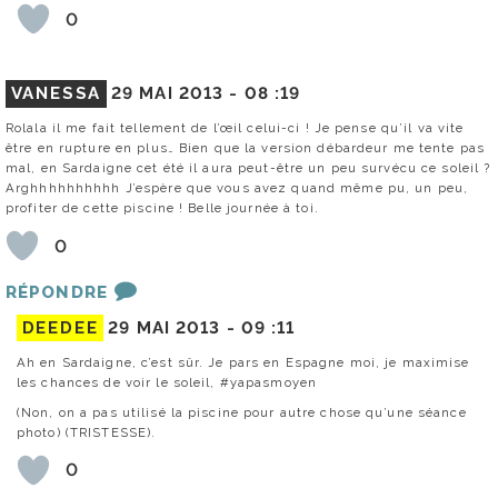
0
VANESSA
29 MAI 2013 -
08 :19
Rolala il me fait tellement de l’œil celui-ci ! Je pense qu’il va vite
être en rupture en plus… Bien que la version débardeur me tente pas
mal, en Sardaigne cet été il aura peut-être un peu survécu ce soleil ?
Arghhhhhhhhhh J’espère que vous avez quand même pu, un peu,
profiter de cette piscine ! Belle journée à toi.
0
RÉPONDRE
DEEDEE
29 MAI 2013 -
09 :11
Ah en Sardaigne, c’est sûr. Je pars en Espagne moi, je maximise
les chances de voir le soleil, #yapasmoyen
(Non, on a pas utilisé la piscine pour autre chose qu’une séance
photo) (TRISTESSE).
0