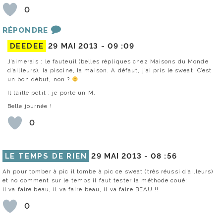
0
RÉPONDRE
DEEDEE
29 MAI 2013 -
09 :09
J’aimerais : le fauteuil (belles répliques chez Maisons du Monde
d’ailleurs), la piscine, la maison. A défaut, j’ai pris le sweat. C’est
un bon début, non ?
Il taille petit : je porte un M.
Belle journée !
0
LE TEMPS DE RIEN
29 MAI 2013 -
08 :56
Ah pour tomber à pic il tombe à pic ce sweat (très réussi d’ailleurs)
et no comment sur le temps il faut tester la méthode coué:
il va faire beau, il va faire beau, il va faire BEAU !!
0