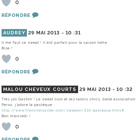
0
RÉPONDRE
AUDREY
29 MAI 2013 -
10 :31
Il me faut ce sweat ! Il est parfait pour la saison hehe
Bise !
0
RÉPONDRE
MALOU CHEVEUX COURTS
29 MAI 2013 -
10 :32
Très joli Gaston ! Le sweat cool et les talons chics, belle association.
Perso, j’adore la pastèque :
http://www.frenchdisorder.com/sweater/216-pasteque.html#
Bon mercredi !
0
RÉPONDRE