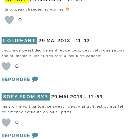
Si tu peux changer, no worries
0
L’OLIPHANT
29 MAI 2013 -
11 :12
J’adore ce sweat décidément! et de tous, c’est celui que j’aurai
choisi, même si les autres sont aussi ultra canons!
0
RÉPONDRE
SOFY FROM SXB
29 MAI 2013 -
11 :53
mais on le voit partout ce sweat ! c’est vrai qu’il est sympa (et
tellement d’actualité en plus… pffff) !
0
RÉPONDRE