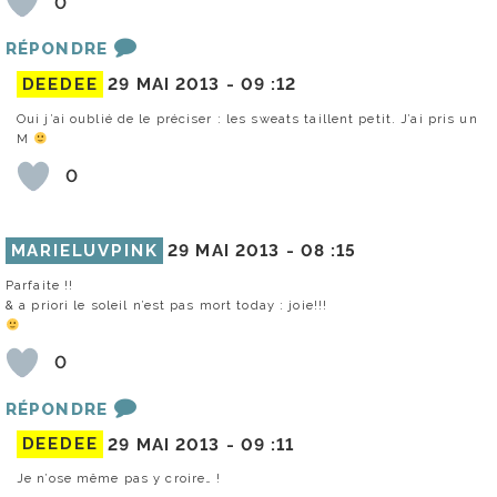
0
RÉPONDRE
DEEDEE
29 MAI 2013 -
09 :12
Oui j’ai oublié de le préciser : les sweats taillent petit. J’ai pris un
M
0
MARIELUVPINK
29 MAI 2013 -
08 :15
Parfaite !!
& a priori le soleil n’est pas mort today : joie!!!
0
RÉPONDRE
DEEDEE
29 MAI 2013 -
09 :11
Je n’ose même pas y croire… !