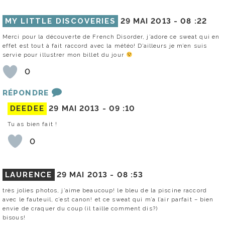
MY LITTLE DISCOVERIES
29 MAI 2013 -
08 :22
Merci pour la découverte de French Disorder, j’adore ce sweat qui en
effet est tout à fait raccord avec la météo! D’ailleurs je m’en suis
servie pour illustrer mon billet du jour
0
RÉPONDRE
DEEDEE
29 MAI 2013 -
09 :10
Tu as bien fait !
0
LAURENCE
29 MAI 2013 -
08 :53
très jolies photos, j’aime beaucoup! le bleu de la piscine raccord
avec le fauteuil, c’est canon! et ce sweat qui m’a l’air parfait – bien
envie de craquer du coup (il taille comment dis?)
bisous!