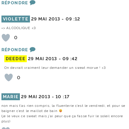
RÉPONDRE
VIOLETTE
29 MAI 2013 -
09 :12
=> ALCOOLIQUE <3
0
RÉPONDRE
DEEDEE
29 MAI 2013 -
09 :42
On devrait vraiment leur demander un sweat morue ! <3
0
MARIE
29 MAI 2013 -
10 :17
non mais t’as rien compris, la fluenterie c’est le vendredi, et pour se
baigner c’est le maillot de bain
(je le veux ce sweat mais j’ai peur que ça fasse fuir le soleil encore
plus)