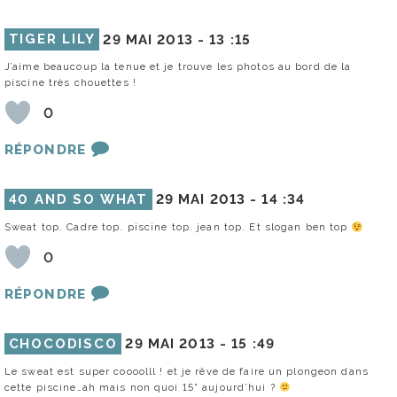
TIGER LILY
29 MAI 2013 -
13 :15
J’aime beaucoup la tenue et je trouve les photos au bord de la
piscine très chouettes !
0
RÉPONDRE
40 AND SO WHAT
29 MAI 2013 -
14 :34
Sweat top. Cadre top. piscine top. jean top. Et slogan ben top
0
RÉPONDRE
CHOCODISCO
29 MAI 2013 -
15 :49
Le sweat est super coooolll ! et je rêve de faire un plongeon dans
cette piscine…ah mais non quoi 15° aujourd’hui ?