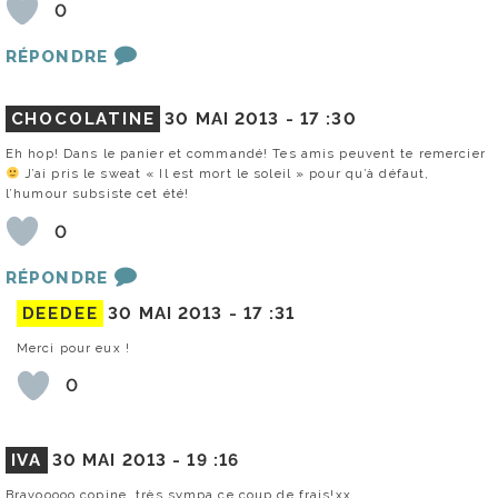
0
RÉPONDRE
CHOCOLATINE
30 MAI 2013 -
17 :30
Eh hop! Dans le panier et commandé! Tes amis peuvent te remercier
J’ai pris le sweat « Il est mort le soleil » pour qu’à défaut,
l’humour subsiste cet été!
0
RÉPONDRE
DEEDEE
30 MAI 2013 -
17 :31
Merci pour eux !
0
IVA
30 MAI 2013 -
19 :16
Bravooooo copine, très sympa ce coup de frais!xx