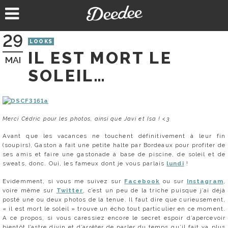
Aller
au
contenu
29
LOOKS
IL EST MORT LE
MAI
SOLEIL…
Merci Cédric pour les photos, ainsi que Javi et Isa ! <3
Avant que les vacances ne touchent définitivement à leur fin
(soupirs), Gaston a fait une petite halte par Bordeaux pour profiter de
ses amis et faire une gastonade à base de piscine, de soleil et de
sweats, donc. Oui, les fameux dont je vous parlais
lundi
!
Evidemment, si vous me suivez sur
Facebook
ou sur
Instagram
,
voire même sur
Twitter
, c’est un peu de la triche puisque j’ai déjà
posté une ou deux photos de la tenue. Il faut dire que curieusement,
« il est mort le soleil » trouve un écho tout particulier en ce moment.
A ce propos, si vous caressiez encore le secret espoir d’apercevoir
bientôt l’astre divin et d’arrêter de parler du temps qu’il fait ya plus