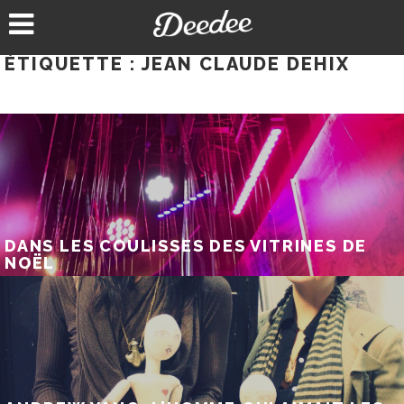
Aller
au
contenu
ÉTIQUETTE :
JEAN CLAUDE DEHIX
DANS LES COULISSES DES VITRINES DE
NOËL