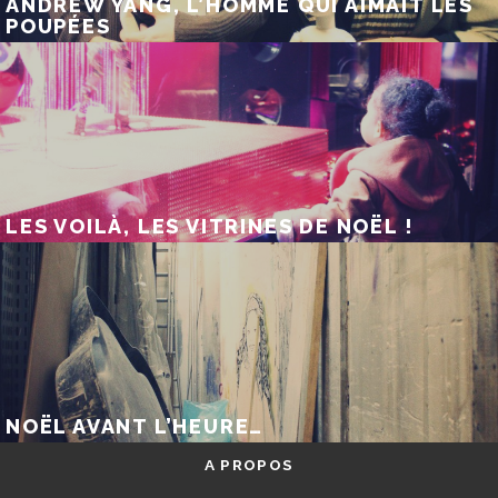
ANDREW YANG, L’HOMME QUI AIMAIT LES
POUPÉES
LES VOILÀ, LES VITRINES DE NOËL !
NOËL AVANT L’HEURE…
A PROPOS