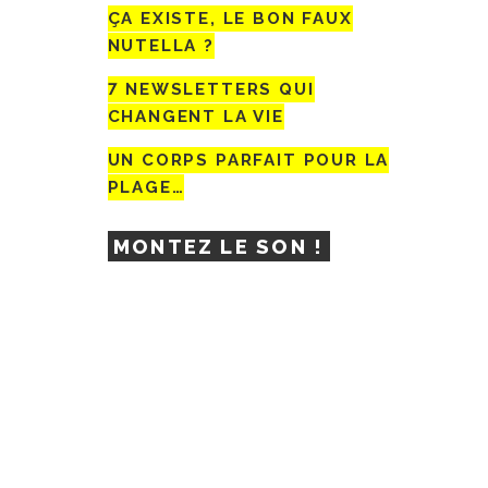
ÇA EXISTE, LE BON FAUX
NUTELLA ?
7 NEWSLETTERS QUI
CHANGENT LA VIE
UN CORPS PARFAIT POUR LA
PLAGE…
MONTEZ LE SON !