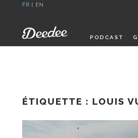
Aller
FR
|
EN
au
contenu
PODCAST
G
ÉTIQUETTE :
LOUIS V