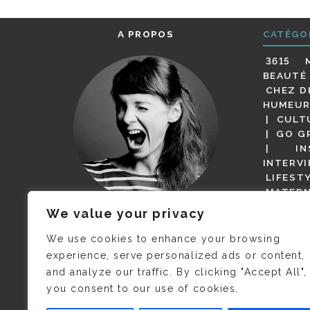
A PROPOS
CATÉGO
3615 
BEAUTÉ
CHEZ D
HUMEUR
CULT
GO G
IN
INTERV
LIFEST
MATERN
MODE
We value your privacy
(BUT G
JE M’APPELLE DELPHINE MAIS
MAGOT 
C’EST
©CAMILLE COLLIN
QUI A
We use cookies to enhance your browsing
PARI
PRIS CETTE PHOTO !
experience, serve personalized ads or content,
RESTA
and analyze our traffic. By clicking "Accept All",
PRESSE 
you consent to our use of cookies.
SALONS
VIDÉOS