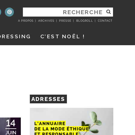
RECHERCHER
:
A PROPOS
ARCHIVES
PRESSE
BLOGROLL
CONTACT
DRESSING
C’EST NOËL !
ADRESSES
14
JUIN