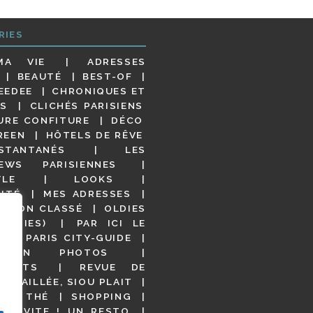
RIES
MA VIE
ADRESSES
BEAUTÉ
BEST-OF
EEDEE
CHRONIQUES ET
S
CLICHÉS PARISIENS
URE CONFITURE
DÉCO
REEN
HÔTELS DE RÊVE
STANTANÉS
LES
IEWS PARISIENNES
YLE
LOOKS
ITÉ
MES ADRESSES
NON CLASSÉ
OLDIES
OODIES)
PAR ICI LE
!
PARIS CITY-GUIDE
S EN PHOTOS
URANTS
REVUE DE
DÉTAILLÉE, SIOU PLAIT
 DE THÉ
SHOPPING
VITE ! UN RESTO