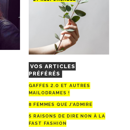
VOS ARTICLES
PRÉFÉRÉS
GAFFES 2.0 ET AUTRES
MAILODRAMES !
8 FEMMES QUE J’ADMIRE
5 RAISONS DE DIRE NON À LA
FAST FASHION