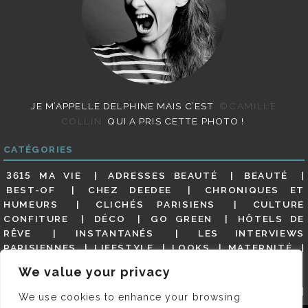
JE M’APPELLE DELPHINE MAIS C’EST
©CAMILLE
COLLIN
QUI A PRIS CETTE PHOTO !
CATÉGORIES
3615 MA VIE
ADRESSES BEAUTÉ
BEAUTÉ
BEST-OF
CHEZ DEEDEE
CHRONIQUES ET
HUMEURS
CLICHÉS PARISIENS
CULTURE
CONFITURE
DÉCO
GO GREEN
HÔTELS DE
RÊVE
INSTANTANÉS
LES INTERVIEWS
PARISIENNES
LIFESTYLE
LOOKS
MATERNITÉ
MES ADRESSES
MODE
NON CLASSÉ
OLDIES
We value your privacy
(BUT GOODIES)
PAR ICI LE MAGOT !
PARIS CITY-
GUIDE
PARIS EN PHOTOS
RESTAURANTS
We use cookies to enhance your browsing
REVUE DE PRESSE DÉTAILLÉE, SIOU PLAIT
SALONS