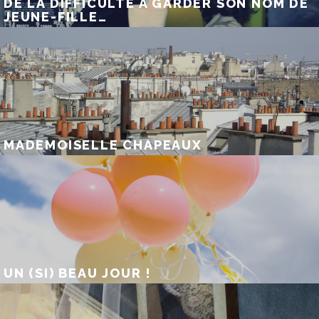
DE LA DIFFICULTÉ À GARDER SON NOM DE
JEUNE-FILLE…
MADEMOISELLE CHAPEAUX
UN (SI) BEAU JOUR !