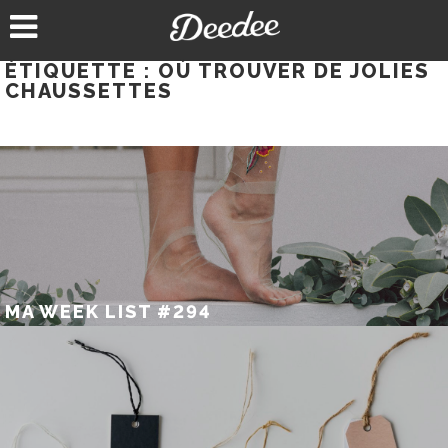
Aller
au
contenu
ÉTIQUETTE :
OÙ TROUVER DE JOLIES
CHAUSSETTES
MA WEEK LIST #294