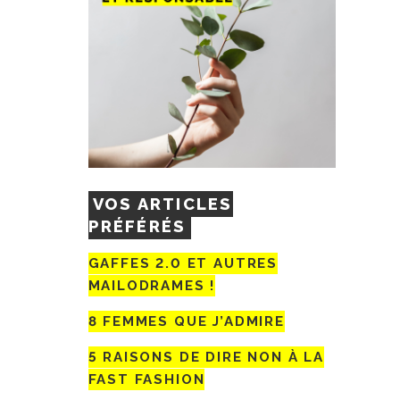
VOS ARTICLES
PRÉFÉRÉS
GAFFES 2.0 ET AUTRES
MAILODRAMES !
8 FEMMES QUE J’ADMIRE
5 RAISONS DE DIRE NON À LA
FAST FASHION