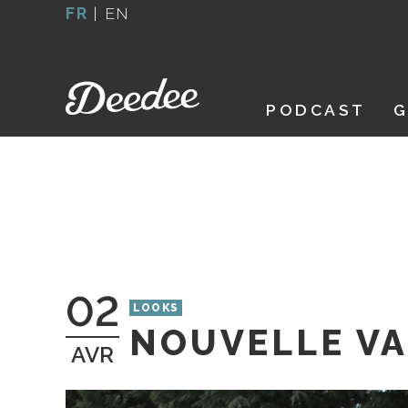
Aller
FR
|
EN
au
contenu
PODCAST
G
02
LOOKS
NOUVELLE V
AVR