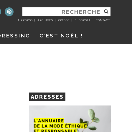
RECHERCHER
:
A PROPOS
ARCHIVES
PRESSE
BLOGROLL
CONTACT
DRESSING
C’EST NOËL !
ADRESSES