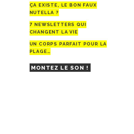
ÇA EXISTE, LE BON FAUX
NUTELLA ?
7 NEWSLETTERS QUI
CHANGENT LA VIE
UN CORPS PARFAIT POUR LA
PLAGE…
MONTEZ LE SON !