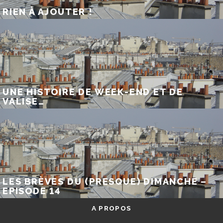
RIEN À AJOUTER !
UNE HISTOIRE DE WEEK-END ET DE
VALISE…
LES BRÈVES DU (PRESQUE) DIMANCHE –
EPISODE 14
A PROPOS