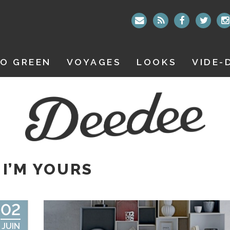
O GREEN
VOYAGES
LOOKS
VIDE-
 I’M YOURS
02
JUIN