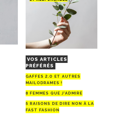
VOS ARTICLES
PRÉFÉRÉS
GAFFES 2.0 ET AUTRES
MAILODRAMES !
8 FEMMES QUE J’ADMIRE
5 RAISONS DE DIRE NON À LA
FAST FASHION