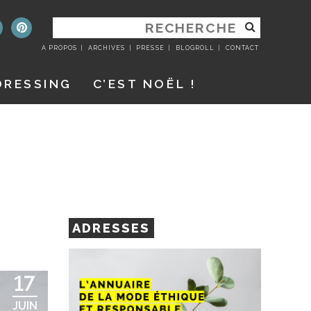
RECHERCHER
:
A PROPOS
ARCHIVES
PRESSE
BLOGROLL
CONTACT
DRESSING
C’EST NOËL !
ADRESSES
17
JUIN