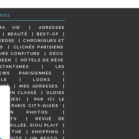
RIES
MA VIE
ADRESSES
BEAUTÉ
BEST-OF
EEDEE
CHRONIQUES ET
S
CLICHÉS PARISIENS
URE CONFITURE
DÉCO
REEN
HÔTELS DE RÊVE
STANTANÉS
LES
IEWS PARISIENNES
YLE
LOOKS
ITÉ
MES ADRESSES
NON CLASSÉ
OLDIES
OODIES)
PAR ICI LE
!
PARIS CITY-GUIDE
S EN PHOTOS
URANTS
REVUE DE
DÉTAILLÉE, SIOU PLAIT
 DE THÉ
SHOPPING
VITE ! UN RESTO