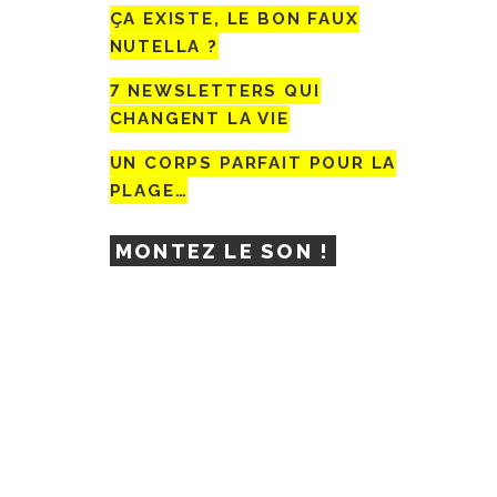
ÇA EXISTE, LE BON FAUX
NUTELLA ?
7 NEWSLETTERS QUI
CHANGENT LA VIE
UN CORPS PARFAIT POUR LA
PLAGE…
MONTEZ LE SON !