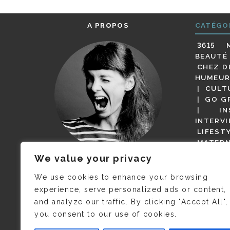
A PROPOS
CATÉGO
3615 
BEAUTÉ
CHEZ D
HUMEUR
CULT
GO G
IN
INTERV
LIFEST
MATERN
MODE
We value your privacy
(BUT G
JE M’APPELLE DELPHINE MAIS
MAGOT 
C’EST
©CAMILLE COLLIN
QUI A
We use cookies to enhance your browsing
PARI
PRIS CETTE PHOTO !
experience, serve personalized ads or content,
RESTA
and analyze our traffic. By clicking "Accept All",
PRESSE 
you consent to our use of cookies.
SALONS
VIDÉOS