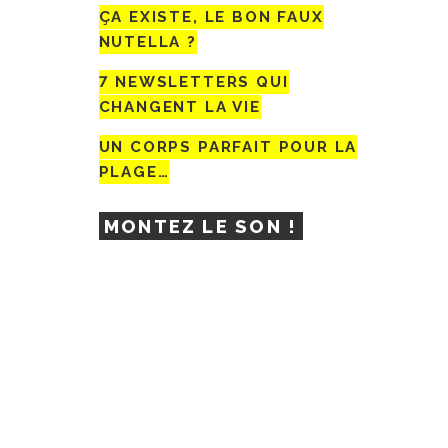
ÇA EXISTE, LE BON FAUX
NUTELLA ?
7 NEWSLETTERS QUI
CHANGENT LA VIE
UN CORPS PARFAIT POUR LA
PLAGE…
MONTEZ LE SON !