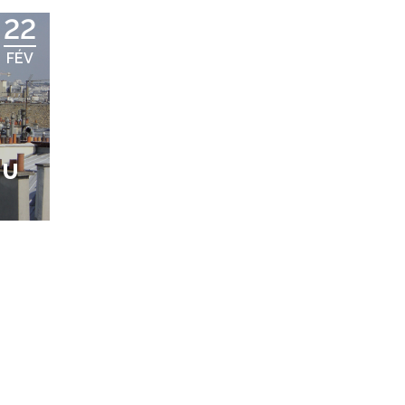
22
FÉV
EU