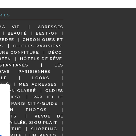
RIES
MA VIE
ADRESSES
BEAUTÉ
BEST-OF
EEDEE
CHRONIQUES ET
S
CLICHÉS PARISIENS
URE CONFITURE
DÉCO
REEN
HÔTELS DE RÊVE
STANTANÉS
LES
IEWS PARISIENNES
YLE
LOOKS
ITÉ
MES ADRESSES
NON CLASSÉ
OLDIES
OODIES)
PAR ICI LE
!
PARIS CITY-GUIDE
S EN PHOTOS
URANTS
REVUE DE
DÉTAILLÉE, SIOU PLAIT
 DE THÉ
SHOPPING
VITE ! UN RESTO