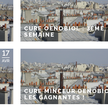
 :
CURE OENOBIOL : 3ÈME
SEMAINE
17
AVR
CURE MINCEUR OENOBIO
…
LES GAGNANTES !