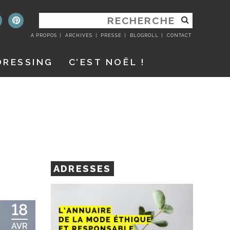
RECHERCHER
:
A PROPOS
ARCHIVES
PRESSE
BLOGROLL
CONTACT
DRESSING
C’EST NOËL !
ADRESSES
18
AVR