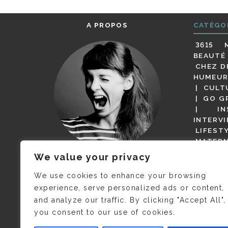
A PROPOS
CATÉGO
3615 
BEAUTÉ
CHEZ D
HUMEUR
CULT
GO G
IN
INTERV
LIFEST
MATERN
MODE
We value your privacy
(BUT G
JE M’APPELLE DELPHINE MAIS
MAGOT 
C’EST
©CAMILLE COLLIN
QUI A
We use cookies to enhance your browsing
PARI
PRIS CETTE PHOTO !
experience, serve personalized ads or content,
RESTA
and analyze our traffic. By clicking "Accept All",
PRESSE 
you consent to our use of cookies.
SALONS
VIDÉOS