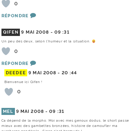
0
RÉPONDRE
QIFEN
9 MAI 2008 -
09 :31
Un peu des deux, selon l’humeur et la situation.
0
RÉPONDRE
DEEDEE
9 MAI 2008 -
20 :44
Bienvenue ici Qifen !
0
MEL
9 MAI 2008 -
09 :31
Ca dépend de la morpho. Moi avec mes genoux dodus, le short passe
mieux avec des gambettes bronzées, histoire de camoufler ma
surcharge pondérale… Sinon c’est bermuda !