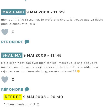
MARIEAND
9 MAI 2008 -
11 :29
Bien qu’il faille l’assumer, je préfère le short, je trouve que ça flatte
plus la silhouette, si si !
0
RÉPONDRE
SHALIMA
9 MAI 2008 -
11 :45
Mais si on n’est pas over bien tankée, mais que le short nous va
mieux, parce qu’on est déjà super courte sur pattes, inutile d’en
rajouter avec un bermuda long, on répond quoi ??
0
RÉPONDRE
DEEDEE
9 MAI 2008 -
20 :40
Eh ben… pantacourt ? :))