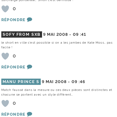
0
RÉPONDRE
SOFY FROM SXB
9 MAI 2008 -
09 :41
le short en ville c’est possible si on a les jambes de Kate Moss… pas
facile !
0
RÉPONDRE
MANU PRINCE S
9 MAI 2008 -
09 :46
Match faussé dans la mesure ou ces deux pièces sont distinctes et
chacune se portent avec un style différent…
0
RÉPONDRE