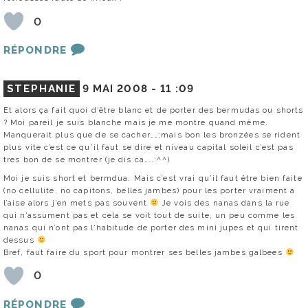
0
RÉPONDRE
STEPHANIE
9 MAI 2008 -
11 :09
Et alors ça fait quoi d’être blanc et de porter des bermudas ou shorts
? Moi pareil je suis blanche mais je me montre quand même.
Manquerait plus que de se cacher……;mais bon les bronzées se rident
plus vite c’est ce qu’il faut se dire et niveau capital soleil c’est pas
tres bon de se montrer (je dis ca…..:^^)
Moi je suis short et bermdua. Mais c’est vrai qu’il faut être bien faite
(no cellulite, no capitons, belles jambes) pour les porter vraiment à
l’aise alors j’en mets pas souvent
Je vois des nanas dans la rue
qui n’assument pas et cela se voit tout de suite, un peu comme les
nanas qui n’ont pas l’habitude de porter des mini jupes et qui tirent
dessus
Bref, faut faire du sport pour montrer ses belles jambes galbees
0
RÉPONDRE