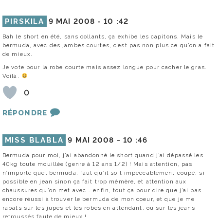
PIRSKILA
9 MAI 2008 -
10 :42
Bah le short en été, sans collants, ça exhibe les capitons. Mais le
bermuda, avec des jambes courtes, c’est pas non plus ce qu’on a fait
de mieux.
Je vote pour la robe courte mais assez longue pour cacher le gras.
Voilà.
0
RÉPONDRE
MISS BLABLA
9 MAI 2008 -
10 :46
Bermuda pour moi, j’ai abandonné le short quand j’ai dépassé les
40kg toute mouillée (genre à 12 ans 1/2) ! Mais attention, pas
n’importe quel bermuda, faut qu’il soit impeccablement coupé, si
possible en jean sinon ça fait trop mémère, et attention aux
chaussures qu’on met avec … enfin, tout ça pour dire que j’ai pas
encore réussi à trouver le bermuda de mon coeur, et que je me
rabats sur les jupes et les robes en attendant, ou sur les jeans
retroussés faute de mieux !