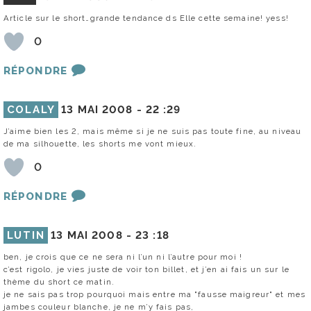
Article sur le short…grande tendance ds Elle cette semaine! yess!
0
RÉPONDRE
COLALY
13 MAI 2008 -
22 :29
J’aime bien les 2, mais même si je ne suis pas toute fine, au niveau
de ma silhouette, les shorts me vont mieux.
0
RÉPONDRE
LUTIN
13 MAI 2008 -
23 :18
ben, je crois que ce ne sera ni l’un ni l’autre pour moi !
c’est rigolo, je vies juste de voir ton billet, et j’en ai fais un sur le
thème du short ce matin.
je ne sais pas trop pourquoi mais entre ma "fausse maigreur" et mes
jambes couleur blanche, je ne m’y fais pas,