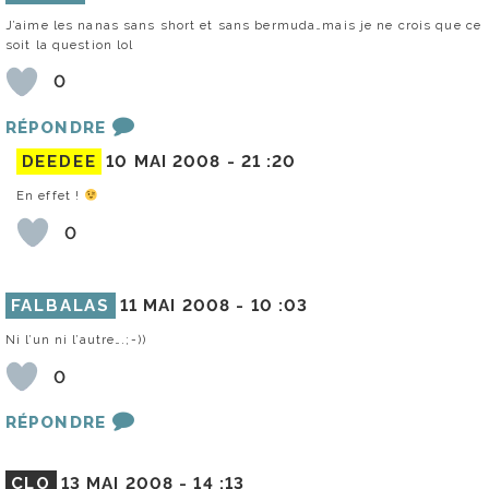
J’aime les nanas sans short et sans bermuda…mais je ne crois que ce
soit la question lol
0
RÉPONDRE
DEEDEE
10 MAI 2008 -
21 :20
En effet !
0
FALBALAS
11 MAI 2008 -
10 :03
Ni l’un ni l’autre….;-))
0
RÉPONDRE
CLO
13 MAI 2008 -
14 :13