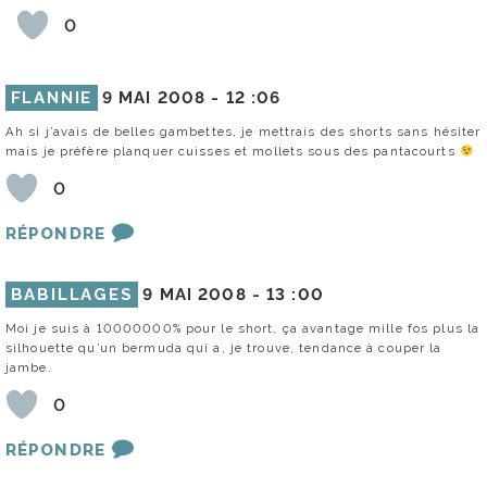
0
FLANNIE
9 MAI 2008 -
12 :06
Ah si j’avais de belles gambettes, je mettrais des shorts sans hésiter
mais je préfère planquer cuisses et mollets sous des pantacourts
0
RÉPONDRE
BABILLAGES
9 MAI 2008 -
13 :00
Moi je suis à 10000000% pour le short, ça avantage mille fos plus la
silhouette qu’un bermuda qui a, je trouve, tendance à couper la
jambe.
0
RÉPONDRE