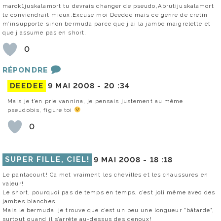
marok1juskalamort tu devrais changer de pseudo,Abrutijuskalamort
te conviendrait mieux.Excuse moi Deedee mais ce genre de cretin
m’insupporte sinon bermuda parce que j’ai la jambe maigrelette et
que j’assume pas en short.
0
RÉPONDRE
DEEDEE
9 MAI 2008 -
20 :34
Mais je t’en prie vannina, je pensais justement au même
pseudobis, figure toi
0
SUPER FILLE, CIEL!
9 MAI 2008 -
18 :18
Le pantacourt! Ca met vraiment les chevilles et les chaussures en
valeur!
Le short, pourquoi pas de temps en temps, c’est joli même avec des
jambes blanches.
Mais le bermuda, je trouve que c’est un peu une longueur "bâtarde",
surtout quand il s’arrête au-dessus des genoux!