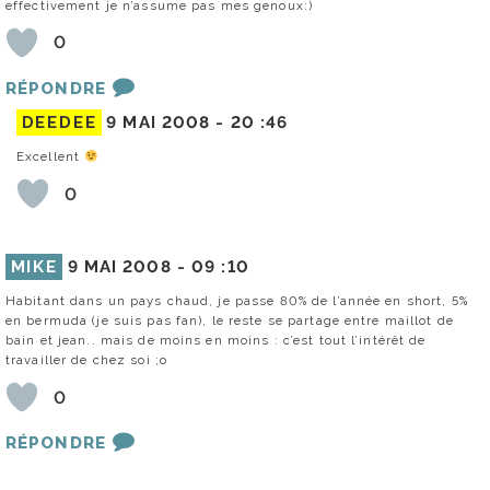
effectivement je n’assume pas mes genoux:)
0
RÉPONDRE
DEEDEE
9 MAI 2008 -
20 :46
Excellent
0
MIKE
9 MAI 2008 -
09 :10
Habitant dans un pays chaud, je passe 80% de l’année en short, 5%
en bermuda (je suis pas fan), le reste se partage entre maillot de
bain et jean.. mais de moins en moins : c’est tout l’intérêt de
travailler de chez soi ;o
0
RÉPONDRE