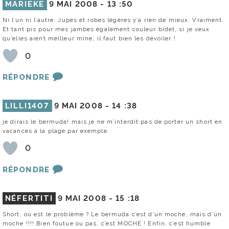
MARIEKE
9 MAI 2008 -
13 :50
Ni l’un ni l’autre. Jupes et robes légères y’a rien de mieux. Vraiment.
Et tant pis pour mes jambes également couleur bidet, si je veux
qu’elles aient meilleur mine, il faut bien les dévoiler !
0
RÉPONDRE
LILLI1407
9 MAI 2008 -
14 :38
je dirais le bermuda! mais je ne m’interdit pas de porter un short en
vacances à la plage par exemple
0
RÉPONDRE
NÉFERTITI
9 MAI 2008 -
15 :18
Short, où est le problème ? Le bermuda c’est d’un moche, mais d’un
moche !!!! Bien foutue ou pas, c’est MOCHE ! Enfin, c’est humble