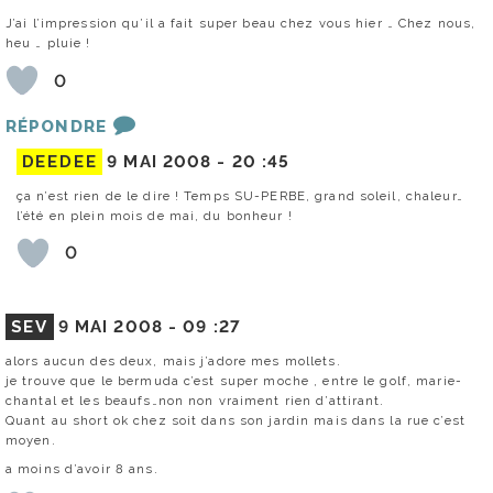
J’ai l’impression qu’il a fait super beau chez vous hier … Chez nous,
heu … pluie !
0
RÉPONDRE
DEEDEE
9 MAI 2008 -
20 :45
ça n’est rien de le dire ! Temps SU-PERBE, grand soleil, chaleur…
l’été en plein mois de mai, du bonheur !
0
SEV
9 MAI 2008 -
09 :27
alors aucun des deux, mais j’adore mes mollets.
je trouve que le bermuda c’est super moche , entre le golf, marie-
chantal et les beaufs…non non vraiment rien d’attirant.
Quant au short ok chez soit dans son jardin mais dans la rue c’est
moyen.
a moins d’avoir 8 ans.