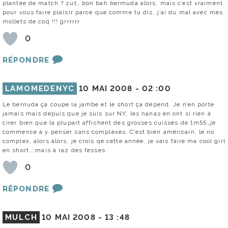
plantée de match ? zut… bon bah bermuda alors, mais c’est vraiment
pour vous faire plaisir parce que comme tu dis, j’ai du mal avec mes
mollets de coq !!! grrrrrr
0
RÉPONDRE
LAMOMEDENYC
10 MAI 2008 -
02 :00
Le bernuda ça coupe la jambe et le short ça dépend. Je n’en porte
jamais mais depuis que je suis sur NY, les nanas en ont si rien à
cirer bien que la plupart affichent des grosses cuisses de 1m55…je
commence à y penser sans complexes. C’est bien américain, le no
complex, alors alors, je crois qe cette année, je vais faire ma cool girl
en short..;mais à raz des fesses.
0
RÉPONDRE
MULCH
10 MAI 2008 -
13 :48