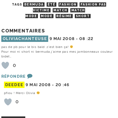
TAGS
BERMUDA
ÉTÉ
FASHION
FASHION PAS
VICTIME
MATCH
MATCH
MODE
MODE
RÉGIME
SHORT
COMMENTAIRES
OLIVIACHANTEUSE
9 MAI 2008 -
08 :22
pas de pb pour le bis bald ,c’est bien ça!
Pour moi ni short ni bermuda,j’aime pas mes jambonneaux couleur
bidet…
0
RÉPONDRE
DEEDEE
9 MAI 2008 -
20 :46
pfiou ! Merci Olivia
0