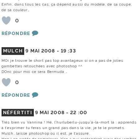
Enfin, dans tous les cas, ça dépend aussi du modèle, de sa coupe,
de sa couleur…
0
RÉPONDRE
MULCH
9 MAI 2008 -
19 :33
MOi je trouve le short pas top avantageux si on a pas de jolies
gambettes retouchées avec photoshop ^^
DOnc pour moi ce sera Bermuda …
0
RÉPONDRE
NÉFERTITI
9 MAI 2008 -
22 :00
Très bien vu Vannina ! Hé, l’hurluberlu-jusqu’à-la-mort là : apprends
à t’exprimer tu feras un grand pas dans la vie, je te le promets.
Mulch, laisse photoshop où il est, je t’assure.