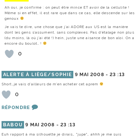
Ah oui, je confirme : on peut être mince ET avoir de la cellulite !
Même si en effet, il est rare que dans ce cas, elle descende sur les
genoux
Je vais te dire, une chose que j’ai ADORE aux US est la manière
dont les gens s’assument, sans complexes. Pas d’étalage non plus
(du moins, là où j’ai été !) hein, juste une aisance de bon aloi. On a
encore du boulot… !
0
ALERTE À LIÈGE/SOPHIE
9 MAI 2008 -
23 :13
Short…je vais d’ailleurs de m’en acheter cet aprem
0
RÉPONDRE
BABOU
9 MAI 2008 -
23 :13
Euh rapport à ma silhouette je dirais… "jupe"… ahhh je me suis