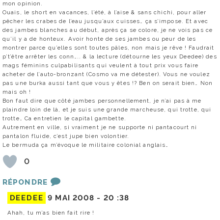
mon opinion.
Ouais, le short en vacances, l’été, à l’aise & sans chichi, pour aller
pêcher les crabes de l’eau jusqu’aux cuisses… ça s’impose. Et avec
des jambes blanches au début, après ça se colore, je ne vois pas ce
qu’il y a de honteux. Avoir honte de ses jambes ou peur de les
montrer parce qu’elles sont toutes pâles, non mais je rêve ! Faudrait
p’t’être arrêter les conn….. & la lecture (détourne les yeux Deedee) des
mags féminins culpabilisants qui veulent à tout prix vous faire
acheter de l’auto-bronzant (Cosmo va me détester). Vous ne voulez
pas une burka aussi tant que vous y êtes !? Ben on serait bien… Non
mais oh !
Bon faut dire que côté jambes personnellement, je n’ai pas à me
plaindre loin de là, et je suis une grande marcheuse, qui trotte, qui
trotte… Ca entretien le capital gambette.
Autrement en ville, si vraiment je ne supporte ni pantacourt ni
pantalon fluide, c’est jupe bien volontier.
Le bermuda ça m’évoque le militaire colonial anglais…
0
RÉPONDRE
DEEDEE
9 MAI 2008 -
20 :38
Ahah, tu m’as bien fait rire !