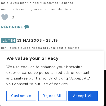
mais je vais bien finir par y succomber je pense
merci, te lire est toujours un moment délicieux
0
RÉPONDRE
LUTIN
13 MAI 2008 -
23 :19
ben, je crois que ce ne sera ni l’un ni l’autre pour moi !
c’est rigolo, je vies juste de voir ton billet, et j’en ai fais un sur le
thème du short ce matin.
We value your privacy
je ne sais pas trop pourquoi mais entre ma "fausse maigreur" et mes
jambes couleur blanche, je ne m’y fais pas,
We use cookies to enhance your browsing
mais je vais bien finir par y succomber je pense
experience, serve personalized ads or content,
merci, te lire est toujours un moment délicieux
Nous utilisons des cookies pour vous garantir la meilleure
and analyze our traffic. By clicking "Accept All",
expérience sur notre site. Si vous continuez à utiliser ce
0
you consent to our use of cookies.
dernier, nous considérerons que vous acceptez l'utilisation des
cookies.
RÉPONDRE
Customize
Reject All
Accept All
OK