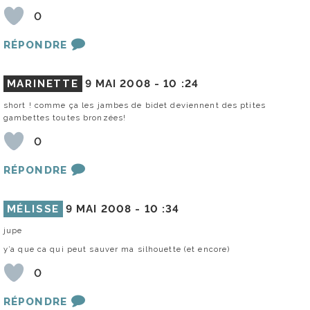
0
RÉPONDRE
MARINETTE
9 MAI 2008 -
10 :24
short ! comme ça les jambes de bidet deviennent des ptites
gambettes toutes bronzées!
0
RÉPONDRE
MÉLISSE
9 MAI 2008 -
10 :34
jupe
y’a que ca qui peut sauver ma silhouette (et encore)
0
RÉPONDRE