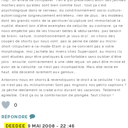
Hop ! on arrête de complexer. Y’en a qui prétendent avoir des jambes
moches alors qu’elles sont bien comme tout ; tout ça c’est
psychologique dans le cerveau, du conditionnement socio-culturo-
automisogyne soigneusement entretenu, rien de plus ; les modèles
dont les grands noms de la peinture/sculpture ont immortalisé la
nudité, étaient loin d’être exemptes de cellulite, au contraire, ça ne
nous empêche pas de les trouver belles & séduisantes, pas besoin
de bikini, nature… (conditionnement je vous dis) ; on choisi des
coupes de shorts qui nous vont, pas la peine de céder au micro-
short-lilliputien-à-la-mode-Etam si ça ne convient pas à votre
morphologie, moi j’achète les miens chez Supersport, au moins ils
sont étudiés pour être pratiques & confortables sans oublier d’être
jolis ; ensuite, contrairement à une idée reçue, on peut être mince et
avoir de la cellulite, ce n’est pas incompatible. Mais elle reste en
haut, elle descend rarement aux genoux…
Arborons-nous en shorts & revendiquons le droit à la cellulite ! (si ça
ce n’est pas du militantisme) Sont pas mignons nos petits capitons ?
Je pêche réellement le crabe ainsi durant les vacances. Tellement
agréable… C’est ça ou la combinaison de plongée, faut choisir !
0
RÉPONDRE
DEEDEE
9 MAI 2008 -
22 :46