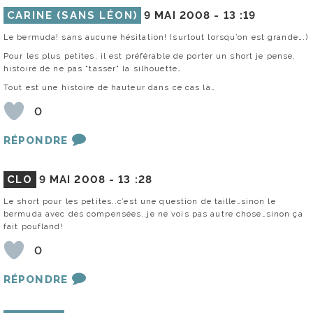
CARINE (SANS LÉON)
9 MAI 2008 -
13 :19
Le bermuda! sans aucune hésitation! (surtout lorsqu’on est grande….)
Pour les plus petites, il est préférable de porter un short je pense,
histoire de ne pas "tasser" la silhouette…
Tout est une histoire de hauteur dans ce cas là…
0
RÉPONDRE
CLO
9 MAI 2008 -
13 :28
Le short pour les petites..c’est une question de taille…sinon le
bermuda avec des compensées..je ne vois pas autre chose…sinon ça
fait poufland!
0
RÉPONDRE