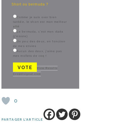
Short ou bermuda ?
Comme je suis over bien
tankée, le short est mon meilleur
allié
Le bermuda, c'est mon dada
(j'insiste)
Un peu des deux, en fonction
de mes envies
Aucun des deux, j'aime pas
mes mollets de coq !
VOTE
View Results
Crowdsignal.com
0
PARTAGER L'ARTICLE