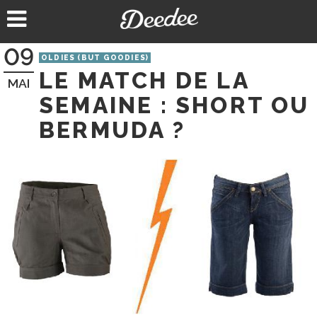
Aller
au
contenu
09
OLDIES (BUT GOODIES)
LE MATCH DE LA
MAI
SEMAINE : SHORT OU
BERMUDA ?