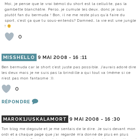
Moi, je pense que le vrai bémol du short est la cellulite, pas la
gambette blanchâtre. Perso, je cumule les deux, donc je suis
plutôt fan du bermuda ! Bon, il ne me reste plus qu’à faire du
sport, c’est ça que tu sous-entends? Damned… la vie est une jungle
!
0
MISSHELLO
9 MAI 2008 -
16 :11
Ben bermuda car le short c’est juste pas possible. J’aurais adoré dire
les deux mais je ne suis pas la brindille a qui tout va (même si ce
n’est pas mon fantasme :)).
0
RÉPONDRE
MAROK1JUSKALAMORT
9 MAI 2008 -
16 :30
Ton blog me degoute et je me sentais de le dire. Je suis devant mon
ordi et a chaque page que j’ai regardé m’a donné de plus en plus