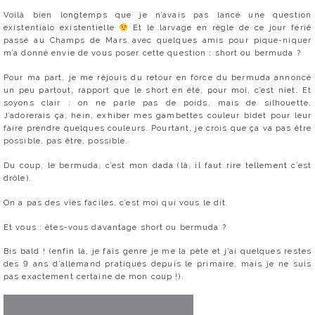
Voilà bien longtemps que je n’avais pas lancé une question
existentialo existentielle
Et le larvage en règle de ce jour férié
passé au Champs de Mars avec quelques amis pour pique-niquer
m’a donné envie de vous poser cette question : short ou bermuda ?
Pour ma part, je me réjouis du retour en force du bermuda annoncé
un peu partout, rapport que le short en été, pour moi, c’est niet. Et
soyons clair : on ne parle pas de poids, mais de silhouette.
J’adorerais ça, hein, exhiber mes gambettes couleur bidet pour leur
faire prendre quelques couleurs. Pourtant, je crois que ça va pas être
possible, pas être, possible.
Du coup, le bermuda, c’est mon dada (là, il faut rire tellement c’est
drôle).
On a pas des vies faciles, c’est moi qui vous le dit.
Et vous : êtes-vous davantage short ou bermuda ?
Bis bald ! (enfin là, je fais genre je me la pète et j’ai quelques restes
des 9 ans d’allemand pratiqués depuis le primaire, mais je ne suis
pas exactement certaine de mon coup !).