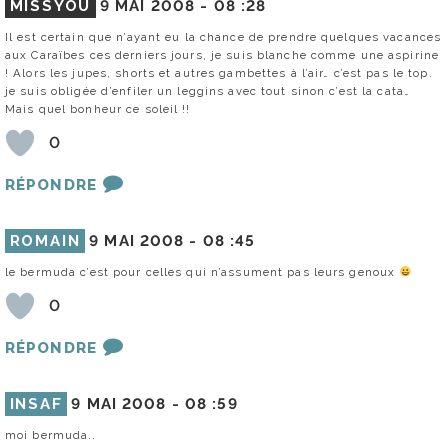
MISSYOU
9 MAI 2008 -
08 :28
Il est certain que n’ayant eu la chance de prendre quelques vacances
aux Caraïbes ces derniers jours, je suis blanche comme une aspirine
! Alors les jupes, shorts et autres gambettes à l’air… c’est pas le top.
je suis obligée d’enfiler un leggins avec tout sinon c’est la cata…
Mais quel bonheur ce soleil !!
0
RÉPONDRE
ROMAIN
9 MAI 2008 -
08 :45
le bermuda c’est pour celles qui n’assument pas leurs genoux
0
RÉPONDRE
INSAF
9 MAI 2008 -
08 :59
moi bermuda..