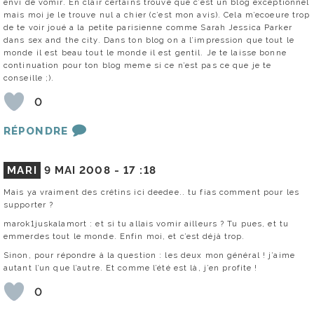
envi de vomir. En clair certains trouve que c’est un blog exceptionnel
mais moi je le trouve nul a chier (c’est mon avis). Cela m’ecoeure trop
de te voir joué a la petite parisienne comme Sarah Jessica Parker
dans sex and the city. Dans ton blog on a l’impression que tout le
monde il est beau tout le monde il est gentil. Je te laisse bonne
continuation pour ton blog meme si ce n’est pas ce que je te
conseille ;).
0
RÉPONDRE
MARI
9 MAI 2008 -
17 :18
Mais ya vraiment des crétins ici deedee.. tu fias comment pour les
supporter ?
marok1juskalamort : et si tu allais vomir ailleurs ? Tu pues, et tu
emmerdes tout le monde. Enfin moi, et c’est déjà trop.
Sinon, pour répondre à la question : les deux mon général ! j’aime
autant l’un que l’autre. Et comme l’été est là, j’en profite !
0