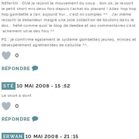
NEfertiti : OUé je rejoint le mouvement du coup … bon ok, je ressort
le petit short mis deux fois depuis l’achat du placard ! Allez hop hop
hop gambette à l’air, aujourd’hui … c’est no complex ^^ . J’ai même
ressorti le debardeur malgrè une jolie collection de boutons dans le
dos … héhé comme quoi le blog de deedee et ses commentaires c’est
‘achement utile des fois ^^
PS : je comfirme egalement le systeme gambettes jeunes, minces et
désespérément agrémentées de cellulite ^^.
0
RÉPONDRE
STÉ
10 MAI 2008 -
15 :52
Le short à donf.
0
RÉPONDRE
ERWAN
10 MAI 2008 -
21 :15