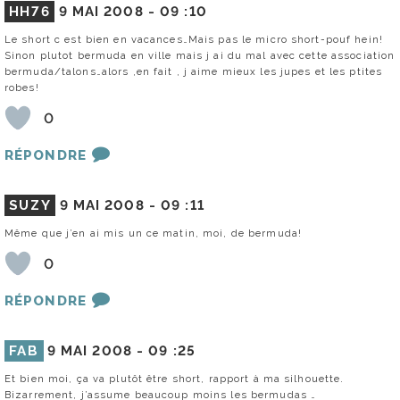
HH76
9 MAI 2008 -
09 :10
Le short c est bien en vacances…Mais pas le micro short-pouf hein!
Sinon plutot bermuda en ville mais j ai du mal avec cette association
bermuda/talons…alors ,en fait , j aime mieux les jupes et les ptites
robes!
0
RÉPONDRE
SUZY
9 MAI 2008 -
09 :11
Même que j’en ai mis un ce matin, moi, de bermuda!
0
RÉPONDRE
FAB
9 MAI 2008 -
09 :25
Et bien moi, ça va plutôt être short, rapport à ma silhouette.
Bizarrement, j’assume beaucoup moins les bermudas …