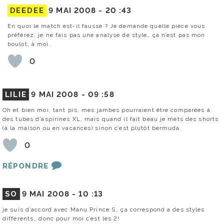
DEEDEE
9 MAI 2008 -
20 :43
En quoi le match est-il faussé ? Je demande quelle pièce vous
préférez, je ne fais pas une analyse de style… ça n’est pas mon
boulot, à moi.
0
LILIE
9 MAI 2008 -
09 :58
Oh et bien moi, tant pis, mes jambes pourraient être comparées à
des tubes d’aspirines XL, mais quand il fait beau je mets des shorts
(à la maison ou en vacances) sinon c’est plutôt bermuda.
0
RÉPONDRE
SO
9 MAI 2008 -
10 :13
je suis d’accord avec Manu Prince S… ça correspond a des styles
differents… donc pour moi c’est les 2!