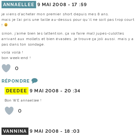
ANNAELLEE
9 MAI 2008 -
17 :59
je viens d’acheter mon premier short depuis mes 8 ans.
mais je l’ai pris une taille au-dessus pour qu’il ne soit pas trop court
!
sinon, j’aime bien les (attention, ça va faire mal) jupes-culottes
arrivant aux mollets et bien évasées. je trouve ça joli aussi. mais y a
pas dans ton sondage.
voilà voilà !
bon week-end !
0
RÉPONDRE
DEEDEE
9 MAI 2008 -
20 :34
Bon WE annaellee !
0
VANNINA
9 MAI 2008 -
18 :03