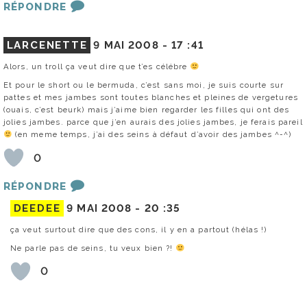
RÉPONDRE
LARCENETTE
9 MAI 2008 -
17 :41
Alors, un troll ça veut dire que t’es célébre
Et pour le short ou le bermuda, c’est sans moi, je suis courte sur
pattes et mes jambes sont toutes blanches et pleines de vergetures
(ouais, c’est beurk) mais j’aime bien regarder les filles qui ont des
jolies jambes. parce que j’en aurais des jolies jambes, je ferais pareil
(en meme temps, j’ai des seins à défaut d’avoir des jambes ^-^)
0
RÉPONDRE
DEEDEE
9 MAI 2008 -
20 :35
ça veut surtout dire que des cons, il y en a partout (hélas !)
Ne parle pas de seins, tu veux bien ?!
0