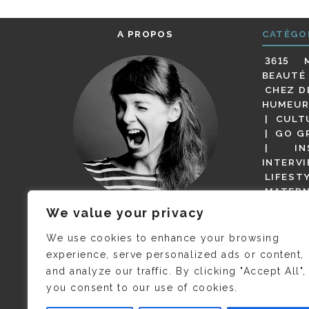
A PROPOS
CATÉGO
3615 
BEAUTÉ
CHEZ D
HUMEUR
CULT
GO G
IN
INTERV
LIFEST
MATERN
MODE
We value your privacy
(BUT G
JE M’APPELLE DELPHINE MAIS
MAGOT 
C’EST
©CAMILLE COLLIN
QUI A
We use cookies to enhance your browsing
PARI
PRIS CETTE PHOTO !
experience, serve personalized ads or content,
RESTA
and analyze our traffic. By clicking "Accept All",
PRESSE 
you consent to our use of cookies.
SALONS
VIDÉOS