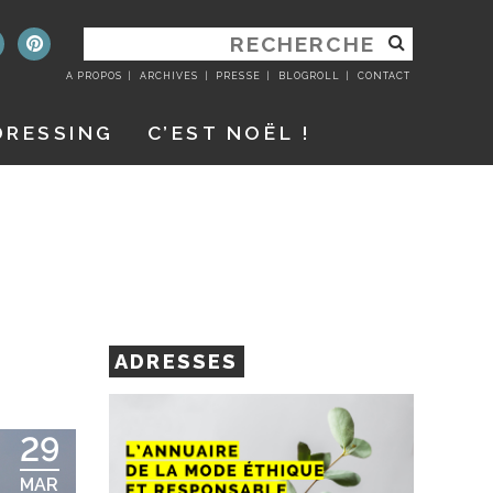
RECHERCHER
:
A PROPOS
ARCHIVES
PRESSE
BLOGROLL
CONTACT
DRESSING
C’EST NOËL !
ADRESSES
29
MAR