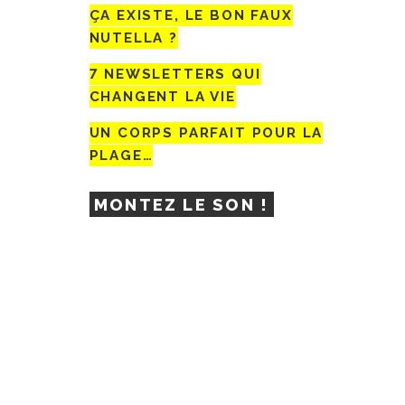
ÇA EXISTE, LE BON FAUX
NUTELLA ?
7 NEWSLETTERS QUI
CHANGENT LA VIE
UN CORPS PARFAIT POUR LA
PLAGE…
MONTEZ LE SON !