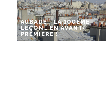
AUBADE : LA 100ÈME
LEÇON… EN AVANT-
PREMIÈRE !