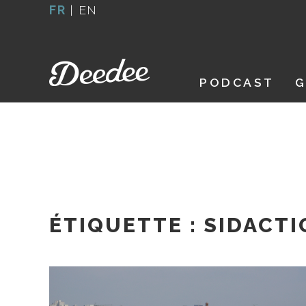
Aller
FR
|
EN
au
contenu
PODCAST
G
ÉTIQUETTE :
SIDACTI