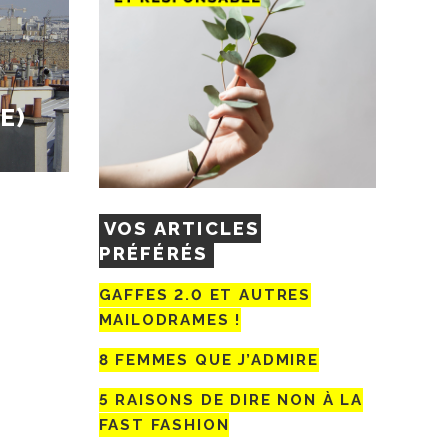
E)
VOS ARTICLES
PRÉFÉRÉS
GAFFES 2.0 ET AUTRES
MAILODRAMES !
8 FEMMES QUE J’ADMIRE
5 RAISONS DE DIRE NON À LA
FAST FASHION