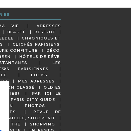
RIES
MA VIE
ADRESSES
BEAUTÉ
BEST-OF
EEDEE
CHRONIQUES ET
S
CLICHÉS PARISIENS
URE CONFITURE
DÉCO
REEN
HÔTELS DE RÊVE
STANTANÉS
LES
IEWS PARISIENNES
YLE
LOOKS
ITÉ
MES ADRESSES
NON CLASSÉ
OLDIES
OODIES)
PAR ICI LE
!
PARIS CITY-GUIDE
S EN PHOTOS
URANTS
REVUE DE
DÉTAILLÉE, SIOU PLAIT
 DE THÉ
SHOPPING
VITE ! UN RESTO