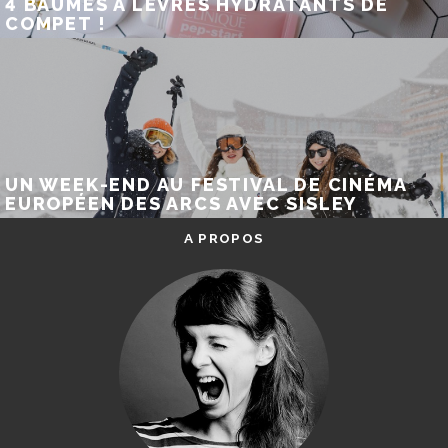
4 BAUMES À LÈVRES HYDRATANTS DE
COMPET !
UN WEEK-END AU FESTIVAL DE CINÉMA
EUROPÉEN DES ARCS AVEC SISLEY
A PROPOS