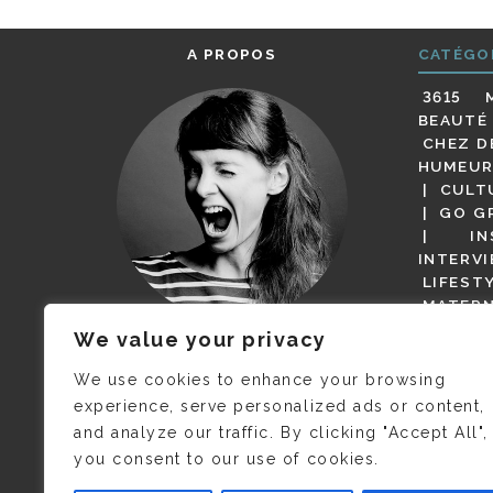
A PROPOS
CATÉGO
3615 
BEAUTÉ
CHEZ D
HUMEUR
CULT
GO G
IN
INTERV
LIFEST
MATERN
MODE
We value your privacy
(BUT G
JE M’APPELLE DELPHINE MAIS
MAGOT 
C’EST
©CAMILLE COLLIN
QUI A
We use cookies to enhance your browsing
PARI
PRIS CETTE PHOTO !
experience, serve personalized ads or content,
RESTA
and analyze our traffic. By clicking "Accept All",
PRESSE 
you consent to our use of cookies.
SALONS
VIDÉOS