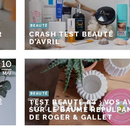
BEAUTÉ
R
CRASH TEST BEAUTÉ
D’AVRIL
10
MAI
BEAUTÉ
É
TEST BEAUTÉ #3 : VOS A
…
SUR LE BAUME REPULPA
DE ROGER & GALLET