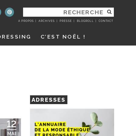
RECHERCHER
:
A PROPOS
ARCHIVES
PRESSE
BLOGROLL
CONTACT
DRESSING
C’EST NOËL !
ADRESSES
12
MAI