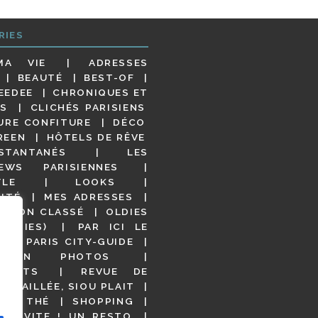
RIES
MA VIE
ADRESSES
BEAUTÉ
BEST-OF
EEDEE
CHRONIQUES ET
S
CLICHÉS PARISIENS
URE CONFITURE
DÉCO
REEN
HÔTELS DE RÊVE
STANTANÉS
LES
IEWS PARISIENNES
YLE
LOOKS
ITÉ
MES ADRESSES
NON CLASSÉ
OLDIES
OODIES)
PAR ICI LE
!
PARIS CITY-GUIDE
S EN PHOTOS
URANTS
REVUE DE
DÉTAILLÉE, SIOU PLAIT
 DE THÉ
SHOPPING
VITE ! UN RESTO