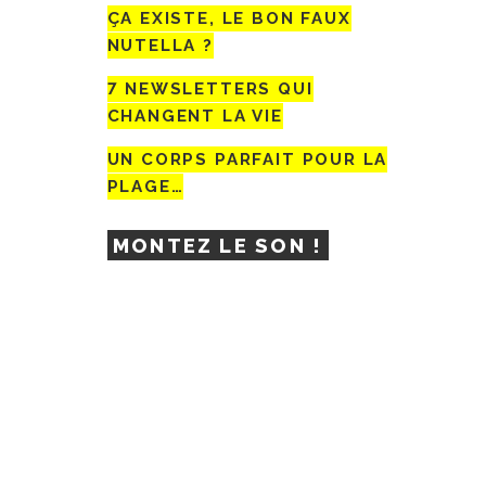
ÇA EXISTE, LE BON FAUX
NUTELLA ?
7 NEWSLETTERS QUI
CHANGENT LA VIE
UN CORPS PARFAIT POUR LA
PLAGE…
MONTEZ LE SON !