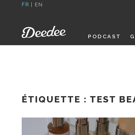
Aller
FR
|
EN
au
contenu
PODCAST
G
ÉTIQUETTE :
TEST BE