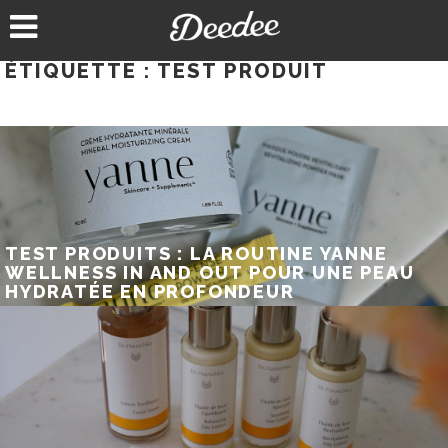
Aller
au
contenu
ÉTIQUETTE :
TEST PRODUIT
TEST PRODUITS : LA ROUTINE YANNE
WELLNESS IN AND OUT POUR UNE PEAU
HYDRATÉE EN PROFONDEUR