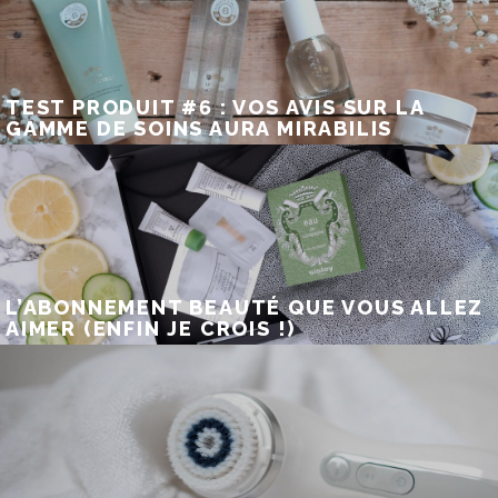
TEST PRODUIT #6 : VOS AVIS SUR LA
GAMME DE SOINS AURA MIRABILIS
L’ABONNEMENT BEAUTÉ QUE VOUS ALLEZ
AIMER (ENFIN JE CROIS !)