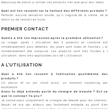
beaucoup de plaisir a utiliser ces produits rien que pour leur odeur
Quel est ton ressenti sur la texture des différents produits ?
Parfaite, aucune sensation lourde, qu’il s’agisse de la crème, de la
lotion ou de l’extrait en huile.
PREMIER CONTACT
Quelle a été ton impression après la première utilisation ?
Le visage, après l utilisation des 3 produits en combiné est
immédiatement plus détendu, les joues sont roses et fraiches, j ai
immédiatement été conquise. Les produits sont très fluides à l
utilisation, donc très applicables lors de l utilisation.
A L’UTILISATION
Quel a été ton ressenti à l’utilisation quotidienne des
produits ?
Un plaisir et un joli rituel aussi, un moment cocooning par
excellence.
Avais-tu déjà entendu parlé du vinaigre de beauté ? Est-ce
que le concept t’a plu ?
Je connaissais uniquement le vinaigre de beauté pour les cheveux,
lequel ne m’a par ailleurs pas forcement emballé au point d’en
utiliser régulièrement. J’avoue être un peu perdue sur la distinction