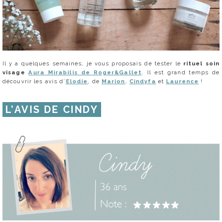
Il y a quelques semaines, je vous proposais de tester le
rituel soin
visage
Aura Mirabilis de Roger&Gallet
. Il est grand temps de
découvrir les avis d’
Elodie
, de
Marion
,
Cindyfa
et
Laurence
!
L’AVIS DE CINDY