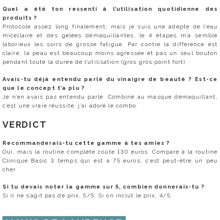
Quel a été ton ressenti à l’utilisation quotidienne des
produits ?
Protocole assez long finalement, mais je suis une adepte de l’eau
micellaire et des gelées démaquillantes, le 4 étapes m’a semblé
laborieux les soirs de grosse fatigue. Par contre la différence est
claire, la peau est beaucoup moins agressée et pas un seul bouton
pendant toute la durée de l’utilisation (gros gros point fort)
Avais-tu déjà entendu parlé du vinaigre de beauté ? Est-ce
que le concept t’a plu ?
Je n’en avais pas entendu parlé. Combiné au masque démaquillant,
c’est une vraie réussite, j’ai adoré le combo.
VERDICT
Recommanderais-tu cette gamme à tes amies ?
Oui, mais la routine complète coûte 130 euros. Comparé à la routine
Clinique Basic 3 temps qui est à 75 euros, c’est peut-être un peu
cher.
Si tu devais noter la gamme sur 5, combien donnerais-tu ?
Si il ne s’agit pas de prix, 5/5. Si on inclut le prix, 4/5.