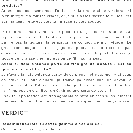
Quel a été ton ressenti à l’utilisation quotidienne des
produits ?
Après quelques semaines d’utilisation la crème et le vinaigre ont
bien intégré ma routine visage, et je suis assez satisfaite du résultat
sur ma peau : elle est plus lumineuse et plus souple.
Par contre le nettoyant est le produit que j’ai le moins aimé. J’ai
rapidement arrêté de l’utiliser et repris mon nettoyant habituel.
J’aime pas la texture, la sensation au contact de mon visage… Le
gros point négatif : le rinçage du produit est difficile et pas
agréable. J’ai dû frotter et insister pour enlever le produit, aussi je
trouve qu’il laisse une impression de film sur la peau.
Avais-tu déjà entendu parlé du vinaigre de beauté ? Est-ce
que le concept t’a plu ?
Je n’avais jamais entendu parler de ce produit et c’est mon vrai coup
de cœur ici. Tout d’abord, je trouve ça assez cool de devoir le
secouer avant de l’utiliser pour mélanger les deux types de liquides,
j’ai l’impression d’utiliser un élixir ou une sorte de potion !!
Ensuite l’application est très agréable et rafraichissante, en laissant
une peau douce. Et le plus est bien sûr la super odeur que ça laisse.
VERDICT
Recommanderais-tu cette gamme à tes amies ?
Oui. Surtout le vinaigre et la crème.