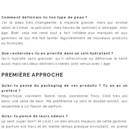
Comment définirais-tu ton type de peau ?
J’ai la peau très changeante, à majeure grasse, mais qui evolue
selon le climat, la pollution, mes heures de sommeil à rattraper, mon
âge. Bref, cela me rend tout à fait infidèle aux marques et aux
gammes ce qui me fait tenter régulièrement de nouveaux produits
ou formules.
Que recherches-tu en priorité dans un soin hydratant ?
Qu’il hydrate sans graisser, qu’il rafraichisse ou défroisse le teint
aussi mais ces deux derniers critères sont venus avec l âge.
PREMIÈRE APPROCHE
Qu’as-tu pensé du packaging de ces produits ? Tu en as un
préféré ?
Magnifique, vraiment. Sobre, rond, coordonné, frais. C’est très joli
dans une salle de bain. Ma préférence va vers le double-extrait, qui
ressemble à un flacon de parfum.
Qu’as-tu pensé de leurs odeurs ?
ça sent super bon!! et c’est l un des atouts majeurs de cette gamme,
le parfum est frais et en meme temps presque envoûtant, on prend