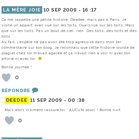
LA MÈRE JOIE
10 SEP 2009 -
16 :17
Ca me rappelle une petite histoire, Deedee, mais pas à Paris. Je
visite un appart’ avec vue sur les toits. Ouais,vue sur les toits. Mais
que sur les toits. Pas un bout de ciel, rien. Des toits, des toits et des
toits.
Au fait, j’espère ne pas avoir été trop agressive dans mon 1er
commentaire sur ton blog. Je reconnais que cette histoire lourde de
plagiat chez toi m’avait agacée et ça n’avait rien à voir ni avec ton
article ni avec toi.
Bonne journée !
0
RÉPONDRE
DEEDEE
11 SEP 2009 -
00 :38
Mais alors vraiment rassure toi : AUCUN souci ! Bonne nuit
0