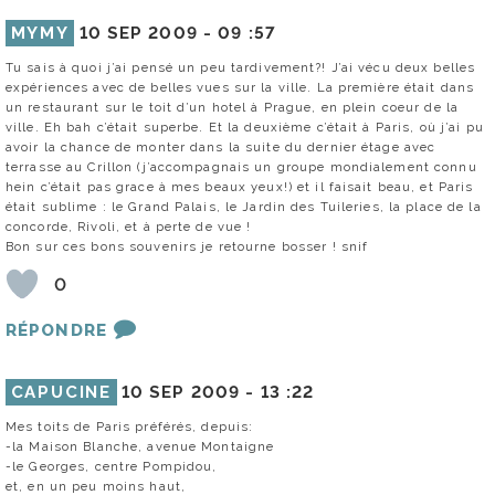
MYMY
10 SEP 2009 -
09 :57
Tu sais à quoi j’ai pensé un peu tardivement?! J’ai vécu deux belles
expériences avec de belles vues sur la ville. La première était dans
un restaurant sur le toit d’un hotel à Prague, en plein coeur de la
ville. Eh bah c’était superbe. Et la deuxième c’était à Paris, où j’ai pu
avoir la chance de monter dans la suite du dernier étage avec
terrasse au Crillon (j’accompagnais un groupe mondialement connu
hein c’était pas grace à mes beaux yeux!) et il faisait beau, et Paris
était sublime : le Grand Palais, le Jardin des Tuileries, la place de la
concorde, Rivoli, et à perte de vue !
Bon sur ces bons souvenirs je retourne bosser ! snif
0
RÉPONDRE
CAPUCINE
10 SEP 2009 -
13 :22
Mes toits de Paris préférés, depuis:
-la Maison Blanche, avenue Montaigne
-le Georges, centre Pompidou,
et, en un peu moins haut,