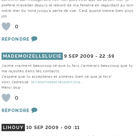
prefere m’evader depuis le rebord de ma fenetre en regardant au loin
notre mer du nord jusqu’a perte de vue. C’est quand meme bien plus
joli.
0
RÉPONDRE
MADEMOIZELLELUCIE
9 SEP 2009 -
22 :59
J’aime vraiment beaucoup ce que tu fais,J’aimerais beaucoup que tu
me rajoutes dans tes contacts.
J’espère que tu accepteras et aimeras bien ce que je fais!
voici l’adresse:
lavielamodeetsespetitstra…
Merci bcp
0
RÉPONDRE
LIHOUY
10 SEP 2009 -
00 :11