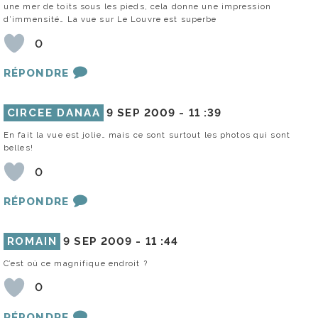
une mer de toits sous les pieds, cela donne une impression
d’immensité… La vue sur Le Louvre est superbe
0
RÉPONDRE
CIRCEE DANAA
9 SEP 2009 -
11 :39
En fait la vue est jolie… mais ce sont surtout les photos qui sont
belles!
0
RÉPONDRE
ROMAIN
9 SEP 2009 -
11 :44
C’est où ce magnifique endroit ?
0
RÉPONDRE