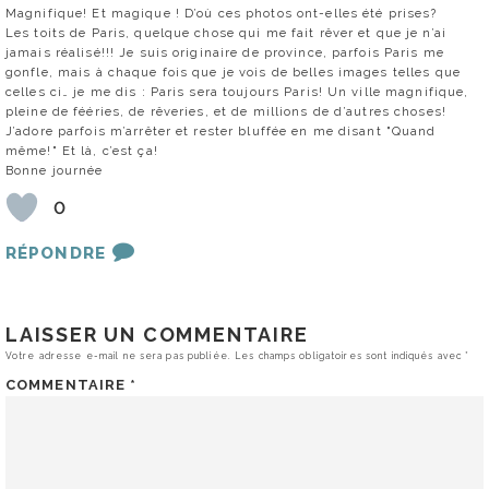
Magnifique! Et magique ! D’où ces photos ont-elles été prises?
Les toits de Paris, quelque chose qui me fait rêver et que je n’ai
jamais réalisé!!! Je suis originaire de province, parfois Paris me
gonfle, mais à chaque fois que je vois de belles images telles que
celles ci… je me dis : Paris sera toujours Paris! Un ville magnifique,
pleine de fééries, de rêveries, et de millions de d’autres choses!
J’adore parfois m’arrêter et rester bluffée en me disant "Quand
même!" Et là, c’est ça!
Bonne journée
0
RÉPONDRE
LAISSER UN COMMENTAIRE
Votre adresse e-mail ne sera pas publiée.
Les champs obligatoires sont indiqués avec
*
COMMENTAIRE
*