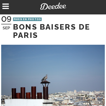
Aller
au
contenu
09
PARIS EN PHOTOS
BONS BAISERS DE
SEP
PARIS