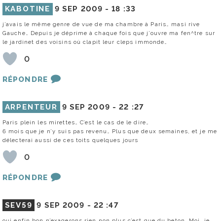
KABOTINE
9 SEP 2009 -
18 :33
j’avais le même genre de vue de ma chambre à Paris… masi rive
Gauche… Depuis je déprime à chaque fois que j’ouvre ma fen^tre sur
le jardinet des voisins où clapit leur cleps immonde…
0
RÉPONDRE
ARPENTEUR
9 SEP 2009 -
22 :27
Paris plein les mirettes… C’est le cas de le dire…
6 mois que je n’y suis pas revenu… Plus que deux semaines, et je me
délecterai aussi de ces toits quelques jours
0
RÉPONDRE
SEV59
9 SEP 2009 -
22 :47
oui enfin bon n’exagerons rien non plus c’est que du beton. Moi, je