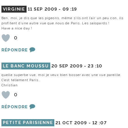
VIRGINIE
11 SEP 2009 -
09 :19
Ben, moi, je dis que les pigeons, même s’ils ont l’air un peu con, ils
profitent d’une autre vue que nous de Paris. Les salopards !
Have a nice day !
0
RÉPONDRE
LE BANC MOUSSU
20 SEP 2009 -
23 :10
quelle superbe vue, moi je veux bien bosser avec une vue pareille.
C’est tellement Paris.
Christian
0
RÉPONDRE
PETITE PARISIENNE
21 OCT 2009 -
12 :07