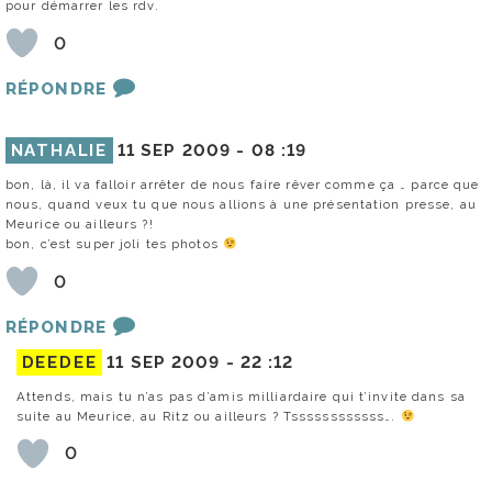
pour démarrer les rdv.
0
RÉPONDRE
NATHALIE
11 SEP 2009 -
08 :19
bon, là, il va falloir arrêter de nous faire rêver comme ça … parce que
nous, quand veux tu que nous allions à une présentation presse, au
Meurice ou ailleurs ?!
bon, c’est super joli tes photos
0
RÉPONDRE
DEEDEE
11 SEP 2009 -
22 :12
Attends, mais tu n’as pas d’amis milliardaire qui t’invite dans sa
suite au Meurice, au Ritz ou ailleurs ? Tssssssssssss….
0