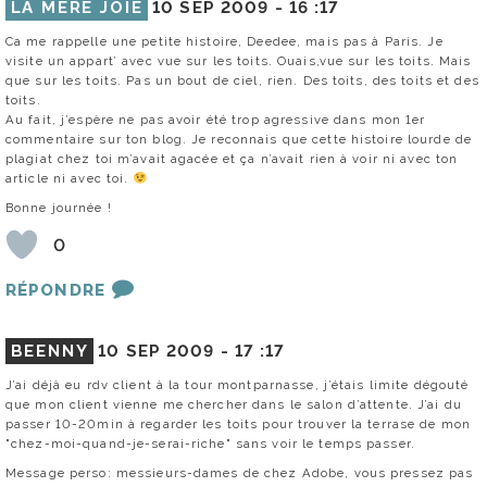
LA MÈRE JOIE
10 SEP 2009 -
16 :17
Ca me rappelle une petite histoire, Deedee, mais pas à Paris. Je
visite un appart’ avec vue sur les toits. Ouais,vue sur les toits. Mais
que sur les toits. Pas un bout de ciel, rien. Des toits, des toits et des
toits.
Au fait, j’espère ne pas avoir été trop agressive dans mon 1er
commentaire sur ton blog. Je reconnais que cette histoire lourde de
plagiat chez toi m’avait agacée et ça n’avait rien à voir ni avec ton
article ni avec toi.
Bonne journée !
0
RÉPONDRE
BEENNY
10 SEP 2009 -
17 :17
J’ai déjà eu rdv client à la tour montparnasse, j’étais limite dégouté
que mon client vienne me chercher dans le salon d’attente. J’ai du
passer 10-20min à regarder les toits pour trouver la terrase de mon
"chez-moi-quand-je-serai-riche" sans voir le temps passer.
Message perso: messieurs-dames de chez Adobe, vous pressez pas