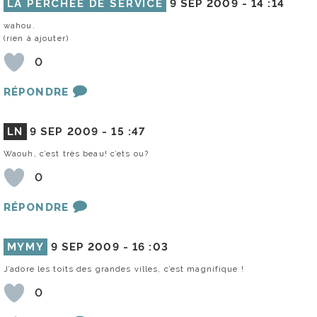
LA PERCHÉE DE SERVICE
9 SEP 2009 -
14 :14
wahou.
(rien à ajouter)
0
RÉPONDRE
LN
9 SEP 2009 -
15 :47
Waouh, c’est très beau! c’ets ou?
0
RÉPONDRE
MYMY
9 SEP 2009 -
16 :03
J’adore les toits des grandes villes, c’est magnifique !
0