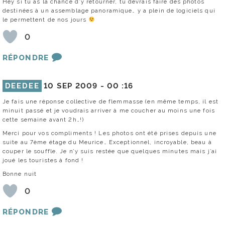
Hey si tu as la chance d’y retourner, tu devrais faire des photos
destinées à un assemblage panoramique… y a plein de logiciels qui
le permettent de nos jours
0
RÉPONDRE
DEEDEE
10 SEP 2009 -
00 :16
Je fais une réponse collective de flemmasse (en même temps, il est
minuit passé et je voudrais arriver à me coucher au moins une fois
cette semaine avant 2h…!)
Merci pour vos compliments ! Les photos ont été prises depuis une
suite au 7ème étage du Meurice… Exceptionnel, incroyable, beau à
couper le souffle. Je n’y suis restée que quelques minutes mais j’ai
joué les touristes à fond !
Bonne nuit
0
RÉPONDRE