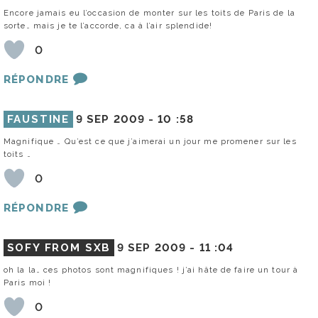
Encore jamais eu l’occasion de monter sur les toits de Paris de la
sorte… mais je te l’accorde, ca à l’air splendide!
0
RÉPONDRE
FAUSTINE
9 SEP 2009 -
10 :58
Magnifique … Qu’est ce que j’aimerai un jour me promener sur les
toits …
0
RÉPONDRE
SOFY FROM SXB
9 SEP 2009 -
11 :04
oh la la… ces photos sont magnifiques ! j’ai hâte de faire un tour à
Paris moi !
0