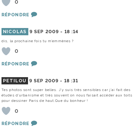
0
RÉPONDRE
NICOLAS
9 SEP 2009 -
18 :14
dis, la prochaine fois tu m’emmènes ?
0
RÉPONDRE
PETILOU
9 SEP 2009 -
18 :31
Tes photos sont super belles. J’y suis très sensibles car j’ai fait des
études d’urbanisme et très souvent on nous faisait accéder aux toits
pour dessiner Paris de haut.Que du bonheur !
0
RÉPONDRE