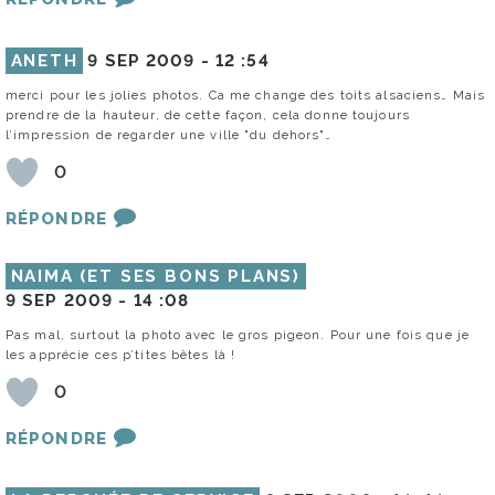
ANETH
9 SEP 2009 -
12 :54
merci pour les jolies photos. Ca me change des toits alsaciens… Mais
prendre de la hauteur, de cette façon, cela donne toujours
l’impression de regarder une ville "du dehors"…
0
RÉPONDRE
NAIMA (ET SES BONS PLANS)
9 SEP 2009 -
14 :08
Pas mal, surtout la photo avec le gros pigeon. Pour une fois que je
les apprécie ces p’tites bêtes là !
0
RÉPONDRE