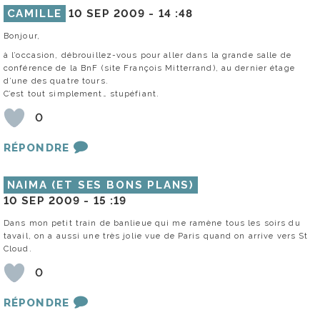
CAMILLE
10 SEP 2009 -
14 :48
Bonjour,
à l’occasion, débrouillez-vous pour aller dans la grande salle de
conférence de la BnF (site François Mitterrand), au dernier étage
d’une des quatre tours.
C’est tout simplement… stupéfiant.
0
RÉPONDRE
NAIMA (ET SES BONS PLANS)
10 SEP 2009 -
15 :19
Dans mon petit train de banlieue qui me ramène tous les soirs du
tavail, on a aussi une très jolie vue de Paris quand on arrive vers St
Cloud.
0
RÉPONDRE