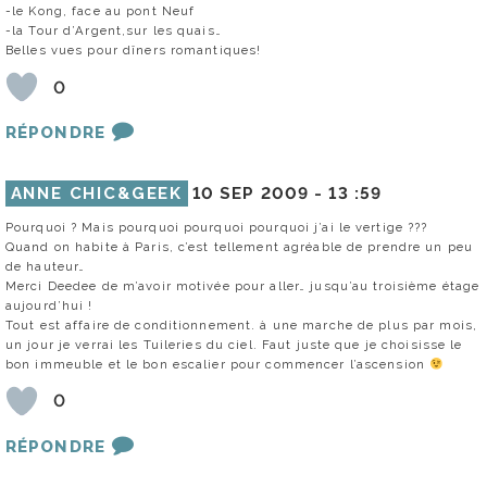
-le Kong, face au pont Neuf
-la Tour d’Argent,sur les quais…
Belles vues pour dîners romantiques!
0
RÉPONDRE
ANNE CHIC&GEEK
10 SEP 2009 -
13 :59
Pourquoi ? Mais pourquoi pourquoi pourquoi j’ai le vertige ???
Quand on habite à Paris, c’est tellement agréable de prendre un peu
de hauteur…
Merci Deedee de m’avoir motivée pour aller… jusqu’au troisième étage
aujourd’hui !
Tout est affaire de conditionnement. à une marche de plus par mois,
un jour je verrai les Tuileries du ciel. Faut juste que je choisisse le
bon immeuble et le bon escalier pour commencer l’ascension
0
RÉPONDRE