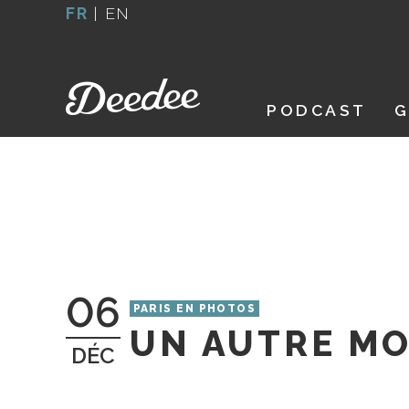
Aller
FR
|
EN
au
contenu
PODCAST
G
06
PARIS EN PHOTOS
UN AUTRE M
DÉC