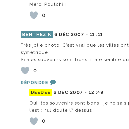
Merci Poutchi !
0
BENTHEZIK
6 DÉC 2007 -
11 :11
Très jolie photo. C’est vrai que les villes
symétrique.
Si mes souvenirs sont bons, il me semble que
0
RÉPONDRE
DEEDEE
6 DÉC 2007 -
12 :49
Oui, tes souvenirs sont bons : je ne sais 
l’est : nul doute l? dessus !
0