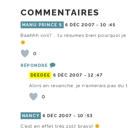
COMMENTAIRES
MANU PRINCE S
6 DÉC 2007 -
10 :45
Baahhh voil? .. tu résumes bien pourquoi je 
0
RÉPONDRE
DEEDEE
6 DÉC 2007 -
12 :47
Alors en revanche, je n’aimerais pas du t
0
NANCY
6 DÉC 2007 -
10 :53
C’est en effet très zoli! bravo!