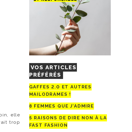
VOS ARTICLES
PRÉFÉRÉS
GAFFES 2.0 ET AUTRES
MAILODRAMES !
8 FEMMES QUE J’ADMIRE
in, elle
5 RAISONS DE DIRE NON À LA
ait trop
FAST FASHION