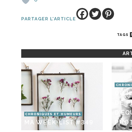
PARTAGER L'ARTICLE
TAGS
ART
CHRONI
OÙ I
DE P
D’É
CHRONIQUES ET HUMEURS
MA WEEK LIST #349
PHO