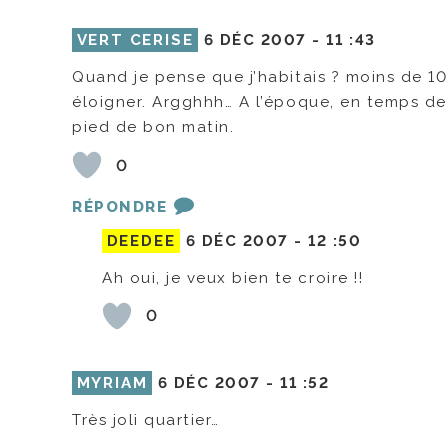
VERT CERISE
6 DÉC 2007 -
11 :43
Quand je pense que j’habitais ? moins de 10
éloigner. Argghhh… A l’époque, en temps de g
pied de bon matin.
0
RÉPONDRE
DEEDEE
6 DÉC 2007 -
12 :50
Ah oui, je veux bien te croire !!
0
MYRIAM
6 DÉC 2007 -
11 :52
Très joli quartier…