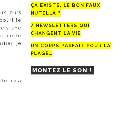
ÇA EXISTE, LE BON FAUX
aux murs
NUTELLA ?
court le
7 NEWSLETTERS QUI
vers une
CHANGENT LA VIE
ie cette
tier, je
UN CORPS PARFAIT POUR LA
PLAGE…
MONTEZ LE SON !
te fissa