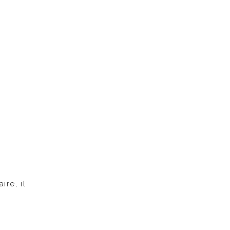
!
ire, il