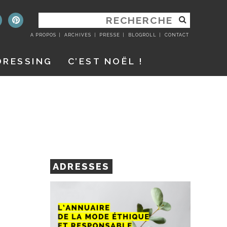
RECHERCHER
:
A PROPOS
ARCHIVES
PRESSE
BLOGROLL
CONTACT
DRESSING
C’EST NOËL !
ADRESSES