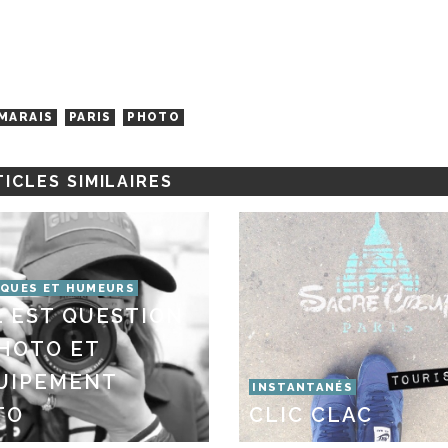
MARAIS
PARIS
PHOTO
ICLES SIMILAIRES
QUES ET HUMEURS
L EST QUESTION
HOTO ET
QUIPEMENT
INSTANTANÉS
TO
CLIC CLAC