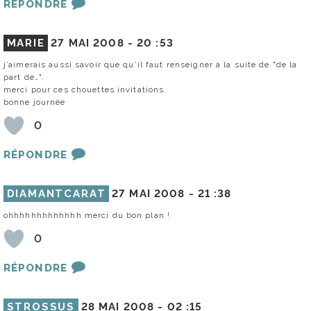
RÉPONDRE
MARIE
27 MAI 2008 -
20 :53
j’aimerais aussi savoir que qu’il faut renseigner à la suite de "de la
part de…".
merci pour ces chouettes invitations.
bonne journée
0
RÉPONDRE
DIAMANTCARAT
27 MAI 2008 -
21 :38
ohhhhhhhhhhhhh merci du bon plan !
0
RÉPONDRE
STROSSUS
28 MAI 2008 -
02 :15