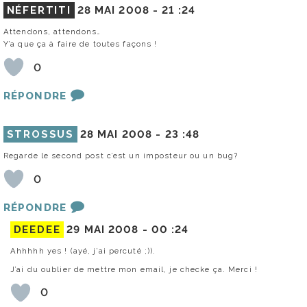
NÉFERTITI
28 MAI 2008 -
21 :24
Attendons, attendons…
Y’a que ça à faire de toutes façons !
0
RÉPONDRE
STROSSUS
28 MAI 2008 -
23 :48
Regarde le second post c’est un imposteur ou un bug?
0
RÉPONDRE
DEEDEE
29 MAI 2008 -
00 :24
Ahhhhh yes ! (ayé, j’ai percuté ;)).
J’ai du oublier de mettre mon email, je checke ça. Merci !
0