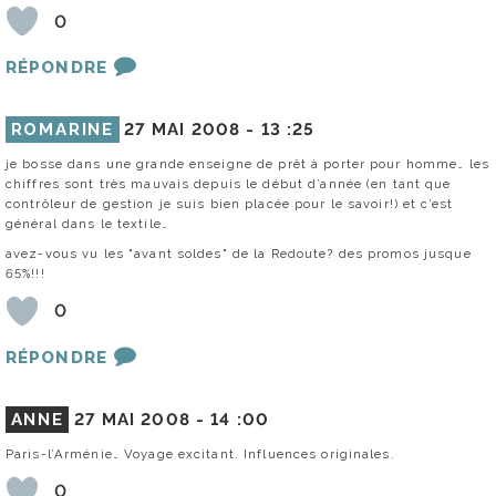
0
RÉPONDRE
ROMARINE
27 MAI 2008 -
13 :25
je bosse dans une grande enseigne de prêt à porter pour homme… les
chiffres sont très mauvais depuis le début d’année (en tant que
contrôleur de gestion je suis bien placée pour le savoir!) et c’est
général dans le textile…
avez-vous vu les "avant soldes" de la Redoute? des promos jusque
65%!!!
0
RÉPONDRE
ANNE
27 MAI 2008 -
14 :00
Paris-l’Arménie… Voyage excitant. Influences originales.
0