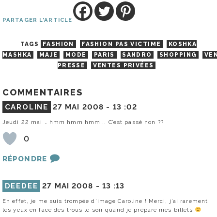
PARTAGER L'ARTICLE
TAGS
FASHION
FASHION PAS VICTIME
KOSHKA
MASHKA
MAJE
MODE
PARIS
SANDRO
SHOPPING
VE
PRESSE
VENTES PRIVÉES
COMMENTAIRES
CAROLINE
27 MAI 2008 -
13 :02
Jeudi 22 mai … hmm hmm hmm .. C’est passé non ??
0
RÉPONDRE
DEEDEE
27 MAI 2008 -
13 :13
En effet, je me suis trompée d’image Caroline ! Merci, j’ai rarement
les yeux en face des trous le soir quand je prépare mes billets