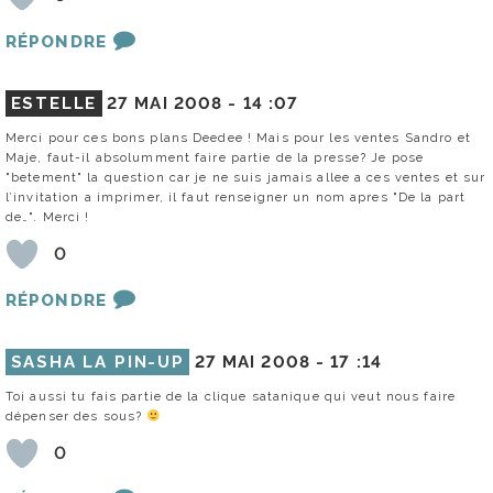
RÉPONDRE
ESTELLE
27 MAI 2008 -
14 :07
Merci pour ces bons plans Deedee ! Mais pour les ventes Sandro et
Maje, faut-il absolumment faire partie de la presse? Je pose
"betement" la question car je ne suis jamais allee a ces ventes et sur
l’invitation a imprimer, il faut renseigner un nom apres "De la part
de…". Merci !
0
RÉPONDRE
SASHA LA PIN-UP
27 MAI 2008 -
17 :14
Toi aussi tu fais partie de la clique satanique qui veut nous faire
dépenser des sous?
0