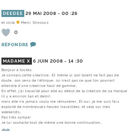
DEEDEE
29 MAI 2008 -
00 :26
et voilà
Merci Strossus
0
RÉPONDRE
MADAME X
6 JUIN 2008 -
14 :30
Bonjour à toutes,
Je connais cette créatrice… Et même si son talent ne fait pas de
doute, son sens de l’éthique, lui n’est pas ce que l’on pourrait
attendre d’une créatrice haut de gamme…
En effet, j’ai travaillé pour elle au début de la création de sa marque
(il y a environ 1an et demi)
mais elle n’a jamais voulu me rémunérer… Et oui, je me suis fais
exploité de nombreuses heures travaillées, et cela sur mes
weekends…
Pas très sympa!
Je lui souhaite tout de même une bonne continuation…