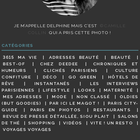
JE M’APPELLE DELPHINE MAIS C’EST
©CAMILLE
COLLIN
QUI A PRIS CETTE PHOTO !
CATÉGORIES
3615 MA VIE
ADRESSES BEAUTÉ
BEAUTÉ
BEST-OF
CHEZ DEEDEE
CHRONIQUES ET
HUMEURS
CLICHÉS PARISIENS
CULTURE
CONFITURE
DÉCO
GO GREEN
HÔTELS DE
RÊVE
INSTANTANÉS
LES INTERVIEWS
PARISIENNES
LIFESTYLE
LOOKS
MATERNITÉ
MES ADRESSES
MODE
NON CLASSÉ
OLDIES
(BUT GOODIES)
PAR ICI LE MAGOT !
PARIS CITY-
GUIDE
PARIS EN PHOTOS
RESTAURANTS
REVUE DE PRESSE DÉTAILLÉE, SIOU PLAIT
SALONS
DE THÉ
SHOPPING
VIDÉOS
VITE ! UN RESTO
VOYAGES VOYAGES