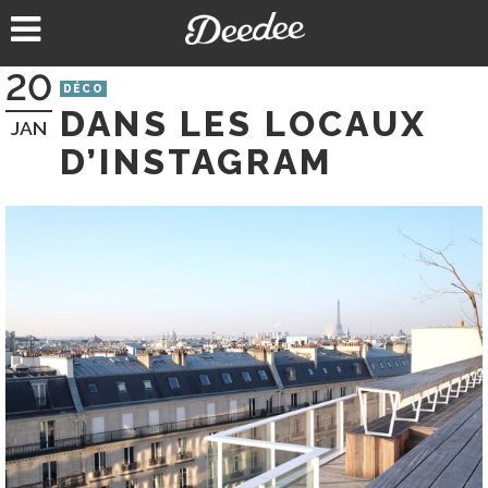
Aller
au
contenu
20
DÉCO
DANS LES LOCAUX
JAN
D’INSTAGRAM