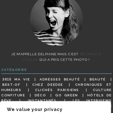
JE M’APPELLE DELPHINE MAIS C’EST
©CAMILLE
COLLIN
QUI A PRIS CETTE PHOTO !
CATÉGORIES
3615 MA VIE
ADRESSES BEAUTÉ
BEAUTÉ
BEST-OF
CHEZ DEEDEE
CHRONIQUES ET
HUMEURS
CLICHÉS PARISIENS
CULTURE
CONFITURE
DÉCO
GO GREEN
HÔTELS DE
RÊVE
INSTANTANÉS
LES INTERVIEWS
PARISIENNES
LIFESTYLE
LOOKS
MATERNITÉ
We value your privacy
MES ADRESSES
MODE
NON CLASSÉ
OLDIES