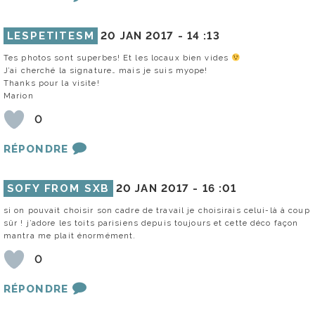
LESPETITESM
20 JAN 2017 -
14 :13
Tes photos sont superbes! Et les locaux bien vides
J’ai cherché la signature… mais je suis myope!
Thanks pour la visite!
Marion
0
RÉPONDRE
SOFY FROM SXB
20 JAN 2017 -
16 :01
si on pouvait choisir son cadre de travail je choisirais celui-là à coup
sûr ! j’adore les toits parisiens depuis toujours et cette déco façon
mantra me plait énormément.
0
RÉPONDRE