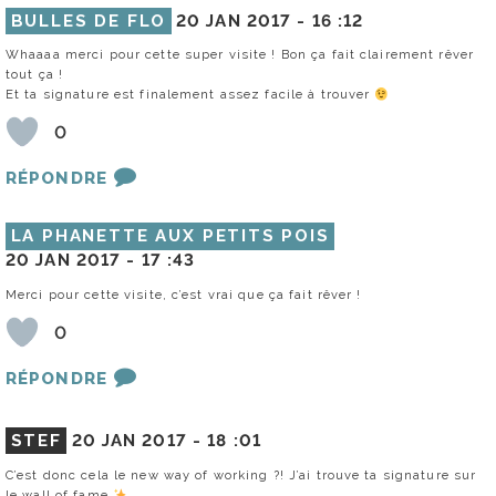
BULLES DE FLO
20 JAN 2017 -
16 :12
Whaaaa merci pour cette super visite ! Bon ça fait clairement rêver
tout ça !
Et ta signature est finalement assez facile à trouver
0
RÉPONDRE
LA PHANETTE AUX PETITS POIS
20 JAN 2017 -
17 :43
Merci pour cette visite, c’est vrai que ça fait rêver !
0
RÉPONDRE
STEF
20 JAN 2017 -
18 :01
C’est donc cela le new way of working ?! J’ai trouve ta signature sur
le wall of fame