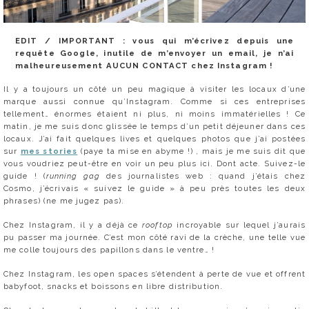
EDIT / IMPORTANT : vous qui m’écrivez depuis une
requête Google, inutile de m’envoyer un email, je n’ai
malheureusement AUCUN CONTACT chez Instagram !
Il y a toujours un côté un peu magique à visiter les locaux d’une
marque aussi connue qu’Instagram. Comme si ces entreprises
tellement… énormes étaient ni plus, ni moins immatérielles ! Ce
matin, je me suis donc glissée le temps d’un petit déjeuner dans ces
locaux. J’ai fait quelques lives et quelques photos que j’ai postées
sur
mes stories
(paye ta mise en abyme !) , mais je me suis dit que
vous voudriez peut-être en voir un peu plus ici. Dont acte. Suivez-le
guide ! (
running gag
des journalistes web : quand j’étais chez
Cosmo, j’écrivais « suivez le guide » à peu près toutes les deux
phrases) (ne me jugez pas).
Chez Instagram, il y a déjà ce
rooftop
incroyable sur lequel j’aurais
pu passer ma journée. C’est mon côté ravi de la crèche, une telle vue
me colle toujours des papillons dans le ventre… !
Chez Instagram, les open spaces s’étendent à perte de vue et offrent
babyfoot, snacks et boissons en libre distribution.