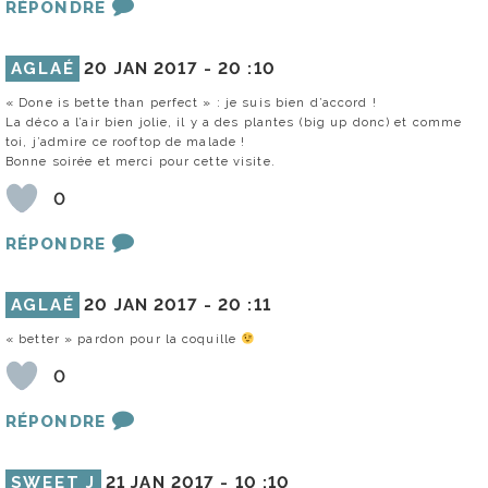
RÉPONDRE
AGLAÉ
20 JAN 2017 -
20 :10
« Done is bette than perfect » : je suis bien d’accord !
La déco a l’air bien jolie, il y a des plantes (big up donc) et comme
toi, j’admire ce rooftop de malade !
Bonne soirée et merci pour cette visite.
0
RÉPONDRE
AGLAÉ
20 JAN 2017 -
20 :11
« better » pardon pour la coquille
0
RÉPONDRE
SWEET J
21 JAN 2017 -
10 :10