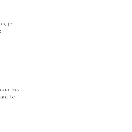
s, je
c
pour les
ant le