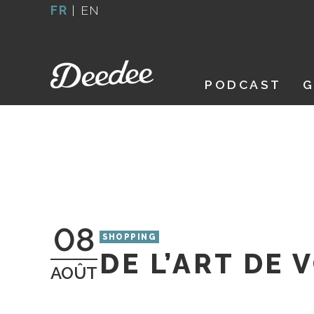
Aller
FR
|
EN
au
contenu
PODCAST
G
08
SHOPPING
DE L’ART DE 
AOÛT