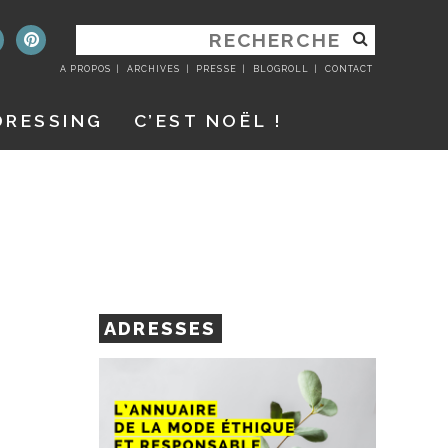
RECHERCHER
:
A PROPOS
ARCHIVES
PRESSE
BLOGROLL
CONTACT
DRESSING
C’EST NOËL !
ADRESSES