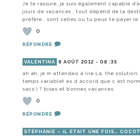
Je te rassure, je suis également capable 
jours de vacances , tout dépend de la dest
préfère , sont celles ou tu peux te payer le
0
RÉPONDRE
VALENTINA
8 AOÛT 2012 -
08 :35
ah ah, je m attendais à lire La, the solution
temps variablet es d accord que c est norma
sacs:) ? bises et bonnes vacances
0
RÉPONDRE
STÉPHANIE – IL ETAIT UNE FOIS… COCO