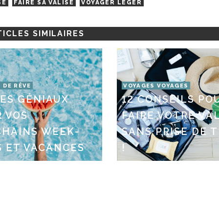
SE
FAIRE SA VALISE
VOYAGER LÉGER
ICLES SIMILAIRES
 DE RÊVE
VOYAGES VOYAGES
TES GÉNIAUX
12 CONSEILS PO
 VOS
FAIRE VOTRE VA
CHAINS WEEK-
SANS PRISE DE 
 ET VACANCES
!