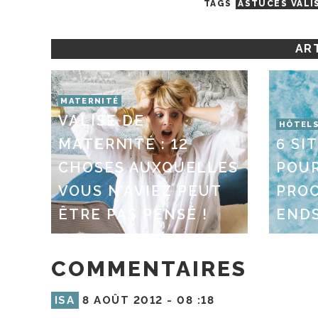
TAGS
ASTUCES VALI
ART
MATERNITÉ
VALISE DE
HÔTELS
MATERNITÉ : 12
6 SI
CHOSES AUXQUELLES
POUR
VOUS N’AVIEZ PEUT
PRO
ÊTRE PAS PENSÉ !
ENDS
COMMENTAIRES
ISA
8 AOÛT 2012 -
08 :18