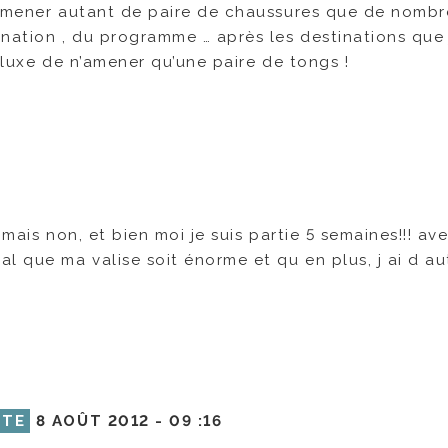
d’amener autant de paire de chaussures que de nomb
ination , du programme … après les destinations que 
 luxe de n’amener qu’une paire de tongs !
, mais non, et bien moi je suis partie 5 semaines!!! av
l que ma valise soit énorme et qu en plus, j ai d au
TTE
8 AOÛT 2012 -
09 :16