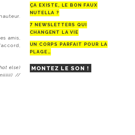
ÇA EXISTE, LE BON FAUX
NUTELLA ?
hauteur.
7 NEWSLETTERS QUI
CHANGENT LA VIE
es amis,
UN CORPS PARFAIT POUR LA
’accord,
PLAGE…
at else)
MONTEZ LE SON !
iiii) //