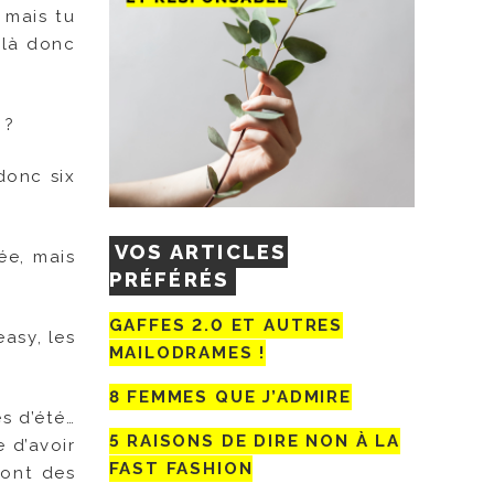
 mais tu
ilà donc
 ?
donc six
VOS ARTICLES
ée, mais
PRÉFÉRÉS
GAFFES 2.0 ET AUTRES
easy, les
MAILODRAMES !
8 FEMMES QUE J’ADMIRE
s d’été…
5 RAISONS DE DIRE NON À LA
 d’avoir
FAST FASHION
sont des