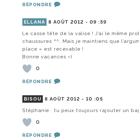
RÉPONDRE
ELLANA
8 AOÛT 2012 -
09 :59
Le casse tête de la valise ! J’ai le même pr
chaussures ^^. Mais je maintiens que l’arg
place » est recevable !
Bonne vacances =)
0
RÉPONDRE
BISOU
8 AOÛT 2012 -
10 :05
Stéphanie : tu peux toujours rajouter un ba
0
RÉPONDRE