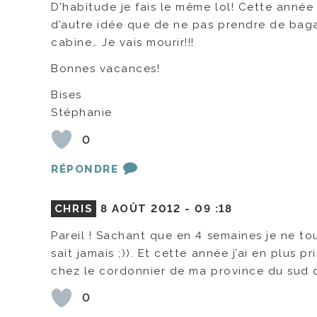
D’habitude je fais le même lol! Cette année 
d’autre idée que de ne pas prendre de bag
cabine… Je vais mourir!!!
Bonnes vacances!
Bises
Stéphanie
0
RÉPONDRE
CHRIS
8 AOÛT 2012 -
09 :18
Pareil ! Sachant que en 4 semaines je ne to
sait jamais ;)). Et cette année j’ai en plus
chez le cordonnier de ma province du sud qui
0