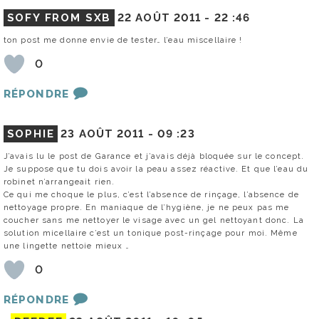
SOFY FROM SXB
22 AOÛT 2011 -
22 :46
ton post me donne envie de tester… l’eau miscellaire !
0
RÉPONDRE
SOPHIE
23 AOÛT 2011 -
09 :23
J’avais lu le post de Garance et j’avais déjà bloquée sur le concept.
Je suppose que tu dois avoir la peau assez réactive. Et que l’eau du
robinet n’arrangeait rien.
Ce qui me choque le plus, c’est l’absence de rinçage, l’absence de
nettoyage propre. En maniaque de l’hygiène, je ne peux pas me
coucher sans me nettoyer le visage avec un gel nettoyant donc. La
solution micellaire c’est un tonique post-rinçage pour moi. Même
une lingette nettoie mieux …
0
RÉPONDRE