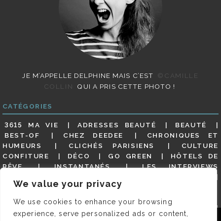
JE M’APPELLE DELPHINE MAIS C’EST
©CAMILLE
COLLIN
QUI A PRIS CETTE PHOTO !
CATÉGORIES
3615 MA VIE
ADRESSES BEAUTÉ
BEAUTÉ
BEST-OF
CHEZ DEEDEE
CHRONIQUES ET
HUMEURS
CLICHÉS PARISIENS
CULTURE
CONFITURE
DÉCO
GO GREEN
HÔTELS DE
RÊVE
INSTANTANÉS
LES INTERVIEWS
PARISIENNES
LIFESTYLE
LOOKS
MATERNITÉ
We value your privacy
MES ADRESSES
MODE
NON CLASSÉ
OLDIES
(BUT GOODIES)
PAR ICI LE MAGOT !
PARIS CITY-
We use cookies to enhance your browsing
GUIDE
PARIS EN PHOTOS
RESTAURANTS
experience, serve personalized ads or content,
REVUE DE PRESSE DÉTAILLÉE, SIOU PLAIT
SALONS
Nous utilisons des cookies pour vous garantir la meilleure