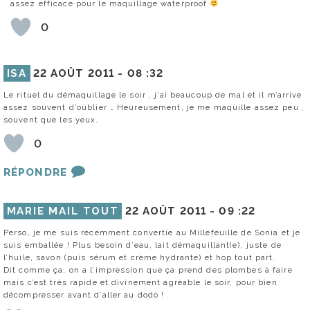
assez efficace pour le maquillage waterproof
0
ISA
22 AOÛT 2011 -
08 :32
Le rituel du démaquillage le soir , j’ai beaucoup de mal et il m’arrive
assez souvent d’oublier … Heureusement, je me maquille assez peu ,
souvent que les yeux.
0
RÉPONDRE
MARIE MAIL TOUT
22 AOÛT 2011 -
09 :22
Perso, je me suis récemment convertie au Millefeuille de Sonia et je
suis emballée ! Plus besoin d’eau, lait démaquillant(e), juste de
l’huile, savon (puis sérum et crème hydrante) et hop tout part.
Dit comme ça, on a l’impression que ça prend des plombes à faire
mais c’est très rapide et divinement agréable le soir, pour bien
décompresser avant d’aller au dodo !