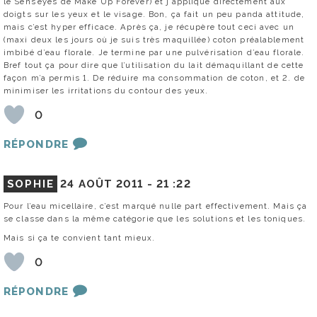
le Sens’eyes de Make Up Forever) et j’applique directement aux
doigts sur les yeux et le visage. Bon, ça fait un peu panda attitude,
mais c’est hyper efficace. Après ça, je récupère tout ceci avec un
(maxi deux les jours où je suis très maquillée) coton préalablement
imbibé d’eau florale. Je termine par une pulvérisation d’eau florale.
Bref tout ça pour dire que l’utilisation du lait démaquillant de cette
façon m’a permis 1. De réduire ma consommation de coton, et 2. de
minimiser les irritations du contour des yeux.
0
RÉPONDRE
SOPHIE
24 AOÛT 2011 -
21 :22
Pour l’eau micellaire, c’est marqué nulle part effectivement. Mais ça
se classe dans la même catégorie que les solutions et les toniques.
Mais si ça te convient tant mieux.
0
RÉPONDRE