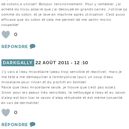
de cotons a utiliser! Bonjour l’environnement. Pour y remédier, j’ai
acheté du tissu polaire que j’ai découpé en grands carrés. J’utilise ça
comme du coton, et je lave en machine après utilisation. C’est aussi
efficace que du coton et cela me permet de me sentir moins
coupable!
0
RÉPONDRE
DARKGALLY
22 AOÛT 2011 -
12 :10
J’y vais à l’eau miscellaire (peau trop sensible et réactive), mais je
me tâte à me démaquiller à l’embryolisse (puis un coup d’eau
miscelaire pour rincer et du pschitt en bombe).
Parce que l’eau miscellaire seule, je trouve que c’est pas assez.
Sinon pour les peaux très sensibles, le nettoyage à l’eau et au savon
d’alep est bon (car le savon d’alep réhydrate et est même conseillé
en cas de dermatite)
0
RÉPONDRE