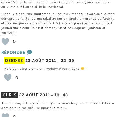
qu’en 15 ans, la peau évolue. J’en ai toujours, je le garde « au cas
où », mais tôt ou tard, je le recylcerai.
Sinon, y a pas très longtemps, au bout du monde, j’avais oublié mon
démaquillant. J’ai du me rabattre sur un produit « grande surface »,
et j’avoue que ça a très bien fait l’affaire et que si je prenais un lait,
je choisirais celui-là : lait démaquillant neutrogena (jonhson et
jonhson)
0
RÉPONDRE
DEEDEE
23 AOÛT 2011 -
22 :29
Mais oui, c’est bien vrai ! Welcome back, donc
0
CHRIS
22 AOÛT 2011 -
10 :48
J’en ai essayé des produits et j’en reviens toujours au duo lait+lotion,
c’est ce que ma peau supporte le mieux.
0