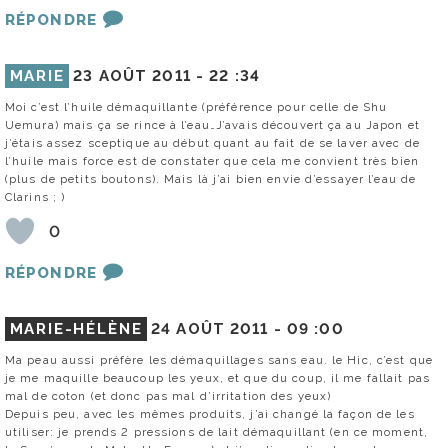
RÉPONDRE
MARIE
23 AOÛT 2011 -
22 :34
Moi c’est l’huile démaquillante (préférence pour celle de Shu
Uemura) mais ça se rince à l’eau…J’avais découvert ça au Japon et
j’étais assez sceptique au début quant au fait de se laver avec de
l’huile mais force est de constater que cela me convient très bien
(plus de petits boutons). Mais là j’ai bien envie d’essayer l’eau de
Clarins ; )
0
RÉPONDRE
MARIE-HÉLÈNE
24 AOÛT 2011 -
09 :00
Ma peau aussi préfère les démaquillages sans eau. le Hic, c’est que
je me maquille beaucoup les yeux, et que du coup, il me fallait pas
mal de coton (et donc pas mal d’irritation des yeux)
Depuis peu, avec les mêmes produits, j’ai changé la façon de les
utiliser: je prends 2 pressions de lait démaquillant (en ce moment,