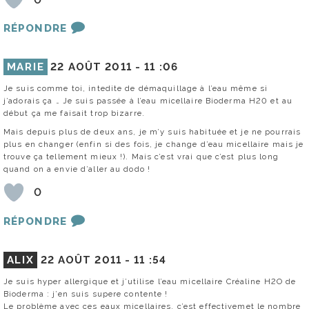
RÉPONDRE
MARIE
22 AOÛT 2011 -
11 :06
Je suis comme toi, intedite de démaquillage à l’eau même si
j’adorais ça … Je suis passée à l’eau micellaire Bioderma H20 et au
début ça me faisait trop bizarre.
Mais depuis plus de deux ans, je m’y suis habituée et je ne pourrais
plus en changer (enfin si des fois, je change d’eau micellaire mais je
trouve ça tellement mieux !). Mais c’est vrai que c’est plus long
quand on a envie d’aller au dodo !
0
RÉPONDRE
ALIX
22 AOÛT 2011 -
11 :54
Je suis hyper allergique et j’utilise l’eau micellaire Créaline H2O de
Bioderma : j’en suis supere contente !
Le problème avec ces eaux micellaires, c’est effectivemet le nombre