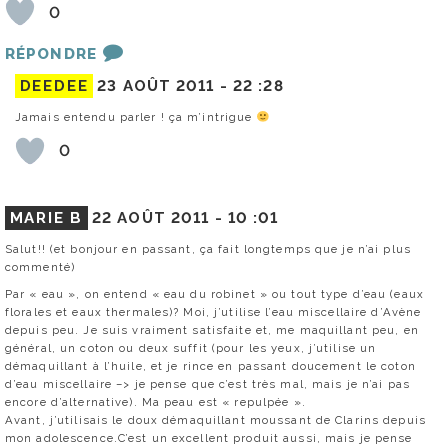
0
RÉPONDRE
DEEDEE
23 AOÛT 2011 -
22 :28
Jamais entendu parler ! ça m’intrigue
0
MARIE B
22 AOÛT 2011 -
10 :01
Salut!! (et bonjour en passant, ça fait longtemps que je n’ai plus
commenté)
Par « eau », on entend « eau du robinet » ou tout type d’eau (eaux
florales et eaux thermales)? Moi, j’utilise l’eau miscellaire d’Avène
depuis peu. Je suis vraiment satisfaite et, me maquillant peu, en
général, un coton ou deux suffit (pour les yeux, j’utilise un
démaquillant à l’huile, et je rince en passant doucement le coton
d’eau miscellaire –> je pense que c’est très mal, mais je n’ai pas
encore d’alternative). Ma peau est « repulpée ».
Avant, j’utilisais le doux démaquillant moussant de Clarins depuis
mon adolescence.C’est un excellent produit aussi, mais je pense