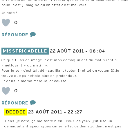
belle, c’est j’imagine qu’en effet c’est mauvais…
Je note !
0
RÉPONDRE
MISSFRICADELLE
22 AOÛT 2011 -
08 :04
Ce que tu as en image, c’est mon démaquillant du matin (enfin…
« nettoyant » du matin ».
Pour le soir c’est lait démaquillant (coton 1) et lotion (coton 2)…je
trouve que ça nettoie plus en profondeur.
Et dans la même marque, of course…
0
RÉPONDRE
DEEDEE
23 AOÛT 2011 -
22 :27
Tiens, je note, ça me tente bien ! Pour les yeux, j’utilise un
démaquillant spécifiques car en effet ce démaquillant n’est pas