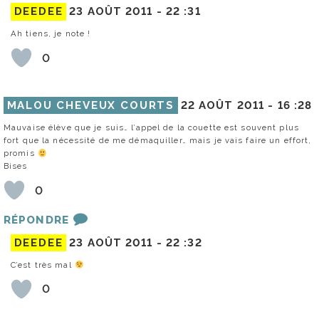
DEEDEE
23 AOÛT 2011 -
22 :31
Ah tiens, je note !
0
MALOU CHEVEUX COURTS
22 AOÛT 2011 -
16 :28
Mauvaise élève que je suis… l’appel de la couette est souvent plus
fort que la nécessité de me démaquiller… mais je vais faire un effort,
promis
Bises
0
RÉPONDRE
DEEDEE
23 AOÛT 2011 -
22 :32
C’est très mal
0