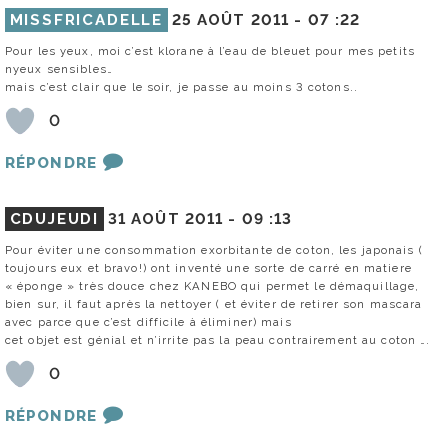
MISSFRICADELLE
25 AOÛT 2011 -
07 :22
Pour les yeux, moi c’est klorane à l’eau de bleuet pour mes petits
nyeux sensibles…
mais c’est clair que le soir, je passe au moins 3 cotons..
0
RÉPONDRE
CDUJEUDI
31 AOÛT 2011 -
09 :13
Pour éviter une consommation exorbitante de coton, les japonais (
toujours eux et bravo!) ont inventé une sorte de carré en matiere
« éponge » très douce chez KANEBO qui permet le démaquillage,
bien sur, il faut après la nettoyer ( et éviter de retirer son mascara
avec parce que c’est difficile à éliminer) mais
cet objet est génial et n’irrite pas la peau contrairement au coton ….
0
RÉPONDRE