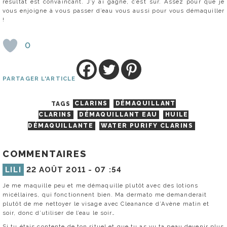
résultat est convaincant. J’y ai gagné, c’est sûr. Assez pour que je
vous enjoigne à vous passer d’eau vous aussi pour vous démaquiller
!
0
PARTAGER L'ARTICLE
TAGS
CLARINS
DÉMAQUILLANT
CLARINS
DÉMAQUILLANT EAU
HUILE
DÉMAQUILLANTE
WATER PURIFY CLARINS
COMMENTAIRES
LILI
22 AOÛT 2011 -
07 :54
Je me maquille peu et me démaquille plutôt avec des lotions
micéllaires, qui fonctionnent bien. Ma dermato me demanderait
plutôt de me nettoyer le visage avec Cleanance d’Avène matin et
soir, donc d’utiliser de l’eau le soir…
Si tu étais contente de ton rituel et que tu as vu ta peau devenir plus