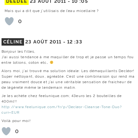
DEEDEE
23 AOÛT 2011 -
10 :05
Mais qui a dit que j’utilisais de l’eau micellaire ?
0
CÉLINE
23 AOÛT 2011 -
12 :33
Bonjour les filles,
J’ai aussi tendance à me maquiller de trop et je passe un temps fou
entre lotions, coton etc…
Alors moi, j’ai trouvé ma solution idéale: Les démaquillants Decléor!
Super nettoyant, doux, agréable. C’est une combinaison qui rend ma
peau vraiment douce et j’ai une véritable sensation de fraicheur de
de légèreté même le lendemain matin.
Je les achète chez feelunique.com; 43euro les 2 bouteilles de
400ml!!
http://www.feelunique.com/fr/p/Decleor-Cleanse-Tone-Duo?
curr=EUR
Voilà pour moi!
0