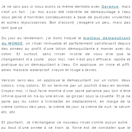
Je ne sais pas si nous avons la même dermato avec
Garance
, mais
c’est un fait : j’ai moi aussi été interdite de démaquillage à l’eau
sous peine d’horribles conséquences à base de pustules virulentes
et autres réjouissances. Bon d’accord, j’exagère un peu… mais pas
tant que ça.
Du jour au lendemain, j’ai donc troqué le
meilleur démaquillant
du MONDE
, un rituel immuable et parfaitement satisfaisant depuis
des années au profit d’une lotion démaquillante à manier avec du
coton. Et surtout, sans rincer. Inutile de vous dire que le
changement m’a coûté : pour moi, rien n’est plus efficace, rapide et
pratique qu’un démaquillant à l’eau. On applique, on rince et pfft,
adieu mascara waterproof, crayon et rouge à lèvres.
Version sans eau, on applique le démaquillant sur un coton, deux
cotons, cinq cotons… Et on termine par un pschitt d’eau en bombe.
Croyez-moi, il faut faire montre d’une sacré patience pas loin d’être
infinie quand on n’a qu’une envie, se glisser sous la couette. Et je ne
parle pas du coton à trimballer en déplacement, en marge de la
crème contour des yeux, la crème de jour, la crème de nuit, le sérum
etc. etc.
Et pourtant… Je n’échangerai ce nouveau rituel contre aucun autre :
au bout d’une année à ce train là, force est de constater que le