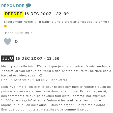
RÉPONDRE
DEEDEE
16 DÉC 2007 -
22 :39
Exactement Néfertiti, il s’agit d’une piste d’atterrissage : bien vu !
Bonne fin de WE !
0
JUJU
15 DÉC 2007 -
13 :56
Merci pour cette info… D’autant que je suis surprise, j’avais tendance
? assimiler yan arthus bertrand a des photos nature faune flore écolo
(ce qui est bien, aussi :-))
Hop un petit we culturel en vu (chouette)
Rien ? voir mais j’en profite pour te dire combien je regrette qu’on ne
puisse laisser de commentaire dans la boutique. Parce que j’en ai,
des commentaire sur les boucles tour eiffel, comme, par exemple
"rhôôô que c rigolo" et autre "miam elles sont tellement chou en
argent, quoi qu’en doré aussi… Mais en argent… Certes mais dorée…"
Bref que du com utile et metaphysique comme il se doit.