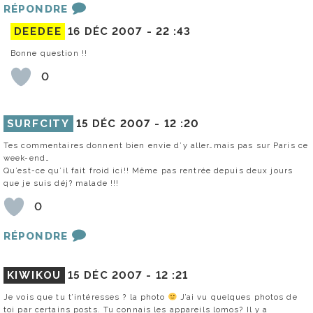
RÉPONDRE
DEEDEE
16 DÉC 2007 -
22 :43
Bonne question !!
0
SURFCITY
15 DÉC 2007 -
12 :20
Tes commentaires donnent bien envie d’y aller…mais pas sur Paris ce
week-end…
Qu’est-ce qu’il fait froid ici!! Même pas rentrée depuis deux jours
que je suis déj? malade !!!
0
RÉPONDRE
KIWIKOU
15 DÉC 2007 -
12 :21
Je vois que tu t’intéresses ? la photo
J’ai vu quelques photos de
toi par certains posts. Tu connais les appareils lomos? Il y a