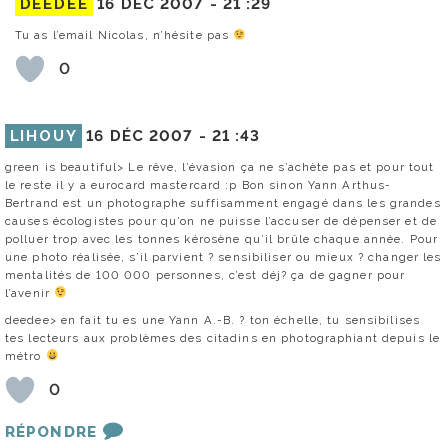
DEEDEE
16 DÉC 2007 -
21 :29
Tu as l’email Nicolas, n’hésite pas
0
LIHOUY
16 DÉC 2007 -
21 :43
green is beautiful> Le rêve, l’évasion ça ne s’achète pas et pour tout
le reste il y a eurocard mastercard :p Bon sinon Yann Arthus-
Bertrand est un photographe suffisamment engagé dans les grandes
causes écologistes pour qu’on ne puisse l’accuser de dépenser et de
polluer trop avec les tonnes kérosène qu’il brûle chaque année. Pour
une photo réalisée, s’il parvient ? sensibiliser ou mieux ? changer les
mentalités de 100 000 personnes, c’est déj? ça de gagner pour
l’avenir
deedee> en fait tu es une Yann A.-B. ? ton échelle, tu sensibilises
tes lecteurs aux problèmes des citadins en photographiant depuis le
métro
0
RÉPONDRE