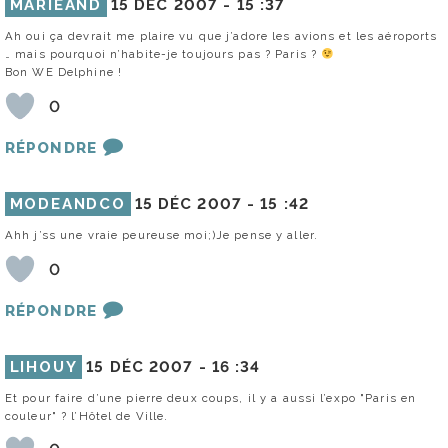
MARIEAND
15 DÉC 2007 -
15 :37
Ah oui ça devrait me plaire vu que j’adore les avions et les aéroports
… mais pourquoi n’habite-je toujours pas ? Paris ?
Bon WE Delphine !
0
RÉPONDRE
MODEANDCO
15 DÉC 2007 -
15 :42
Ahh j’ss une vraie peureuse moi;)Je pense y aller.
0
RÉPONDRE
LIHOUY
15 DÉC 2007 -
16 :34
Et pour faire d’une pierre deux coups, il y a aussi l’expo "Paris en
couleur" ? l’Hôtel de Ville.