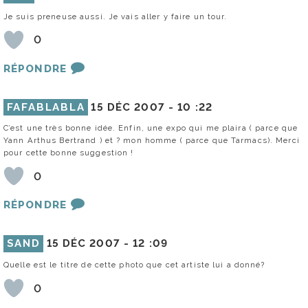
Je suis preneuse aussi. Je vais aller y faire un tour.
0
RÉPONDRE
FAFABLABLA
15 DÉC 2007 -
10 :22
C’est une très bonne idée. Enfin, une expo qui me plaira ( parce que
Yann Arthus Bertrand ) et ? mon homme ( parce que Tarmacs). Merci
pour cette bonne suggestion !
0
RÉPONDRE
SAND
15 DÉC 2007 -
12 :09
Quelle est le titre de cette photo que cet artiste lui a donné?
0