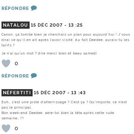
RÉPONDRE
NATALOU
15 DÉC 2007 -
13 :25
Canon, ça tombe bien je cherchais un plan pour aujourd’hui ! J’vous
dirai ce qu’il en ait après l’avoir visité. Au fait Deedee, aurais-tu les
tarifs ?
Je n’ai qu’un mot ? dire merci bien et beau samedi
0
RÉPONDRE
NÉFERTITI
15 DÉC 2007 -
13 :43
Euh… c’est une piste d’atterrissage ? C’est ça ? Qu’importe, ce n’est
pas le principal.
Bon week-end Deedee, aère-toi bien la tête après cette rude
semaine… !!!
0