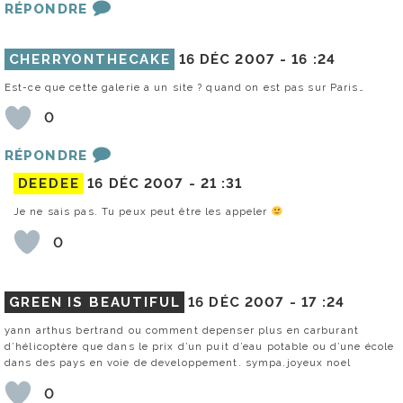
RÉPONDRE
CHERRYONTHECAKE
16 DÉC 2007 -
16 :24
Est-ce que cette galerie a un site ? quand on est pas sur Paris…
0
RÉPONDRE
DEEDEE
16 DÉC 2007 -
21 :31
Je ne sais pas. Tu peux peut être les appeler
0
GREEN IS BEAUTIFUL
16 DÉC 2007 -
17 :24
yann arthus bertrand ou comment depenser plus en carburant
d’hélicoptère que dans le prix d’un puit d’eau potable ou d’une école
dans des pays en voie de developpement. sympa.joyeux noel
0