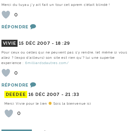
Merci du tuyau j’y ait fait un tour cet aprem c’était blindé !
0
RÉPONDRE
VIVIE
15 DÉC 2007 -
18 :29
Pour ceux ou celles qui ne peuvent pas s’y rendre, (et même si vous
allez ? l’expo d’ailleurs) son site est rien qu’? lui une superbe
experience :
6milliardsdautres.com/
0
RÉPONDRE
DEEDEE
16 DÉC 2007 -
21 :33
Merci Vivie pour le lien
Sois la bienvenue ici
0