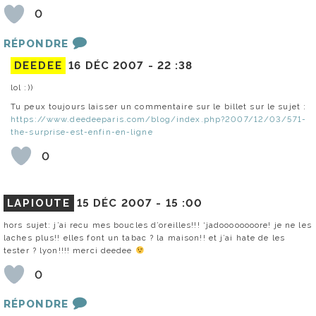
0
RÉPONDRE
DEEDEE
16 DÉC 2007 -
22 :38
lol :))
Tu peux toujours laisser un commentaire sur le billet sur le sujet :
https://www.deedeeparis.com/blog/index.php?2007/12/03/571-
the-surprise-est-enfin-en-ligne
0
LAPIOUTE
15 DÉC 2007 -
15 :00
hors sujet: j’ai recu mes boucles d’oreilles!!! ‘jadoooooooore! je ne les
laches plus!! elles font un tabac ? la maison!! et j’ai hate de les
tester ? lyon!!!! merci deedee
0
RÉPONDRE