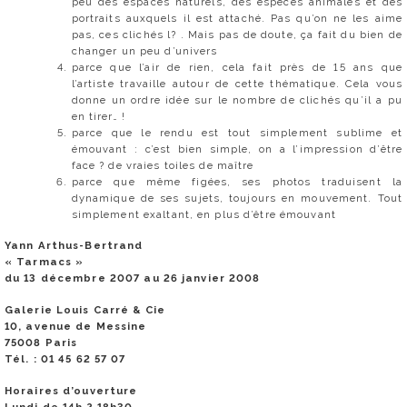
peu des espaces naturels, des espèces animales et des
portraits auxquels il est attaché. Pas qu’on ne les aime
pas, ces clichés l? . Mais pas de doute, ça fait du bien de
changer un peu d’univers
parce que l’air de rien, cela fait près de 15 ans que
l’artiste travaille autour de cette thématique. Cela vous
donne un ordre idée sur le nombre de clichés qu’il a pu
en tirer… !
parce que le rendu est tout simplement sublime et
émouvant : c’est bien simple, on a l’impression d’être
face ? de vraies toiles de maître
parce que même figées, ses photos traduisent la
dynamique de ses sujets, toujours en mouvement. Tout
simplement exaltant, en plus d’être émouvant
Yann Arthus-Bertrand
« Tarmacs »
du 13 décembre 2007 au 26 janvier 2008
Galerie Louis Carré & Cie
10, avenue de Messine
75008 Paris
Tél. : 01 45 62 57 07
Horaires d’ouverture