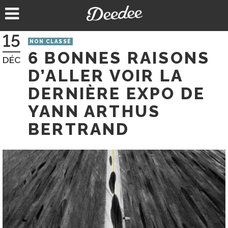
Aller
au
contenu
15
NON CLASSÉ
6 BONNES RAISONS
DÉC
D’ALLER VOIR LA
DERNIÈRE EXPO DE
YANN ARTHUS
BERTRAND