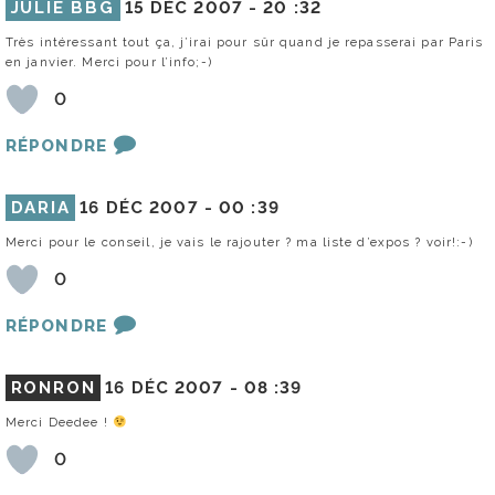
JULIE BBG
15 DÉC 2007 -
20 :32
Très intéressant tout ça, j’irai pour sûr quand je repasserai par Paris
en janvier. Merci pour l’info;-)
0
RÉPONDRE
DARIA
16 DÉC 2007 -
00 :39
Merci pour le conseil, je vais le rajouter ? ma liste d’expos ? voir!:-)
0
RÉPONDRE
RONRON
16 DÉC 2007 -
08 :39
Merci Deedee !
0