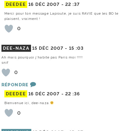
DEEDEE
16 DÉC 2007 -
22 :37
Merci pour ton message Lapioute, je suis RAVIE que les BO te
plaisent, vraiment !
0
DEE-NAZA
15 DÉC 2007 -
15 :03
Ah mais pourquoi j’habite pas Paris moi !!!!!
snif
0
RÉPONDRE
DEEDEE
16 DÉC 2007 -
22 :36
Bienvenue ici, dee-naza
0