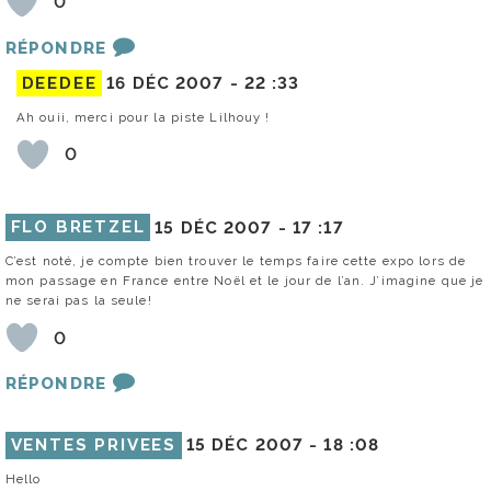
0
RÉPONDRE
DEEDEE
16 DÉC 2007 -
22 :33
Ah ouii, merci pour la piste Lilhouy !
0
FLO BRETZEL
15 DÉC 2007 -
17 :17
C’est noté, je compte bien trouver le temps faire cette expo lors de
mon passage en France entre Noël et le jour de l’an. J’imagine que je
ne serai pas la seule!
0
RÉPONDRE
VENTES PRIVEES
15 DÉC 2007 -
18 :08
Hello