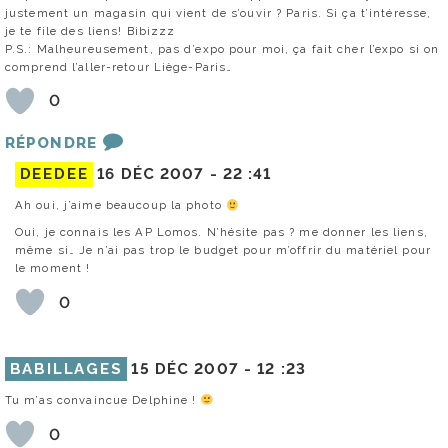
justement un magasin qui vient de s’ouvir ? Paris. Si ça t’intéresse,
je te file des liens! Bibizzz
P.S.: Malheureusement, pas d’expo pour moi, ça fait cher l’expo si on
comprend l’aller-retour Liège-Paris…
0
RÉPONDRE
DEEDEE
16 DÉC 2007 -
22 :41
Ah oui, j’aime beaucoup la photo
Oui, je connais les AP Lomos. N’hésite pas ? me donner les liens,
même si… Je n’ai pas trop le budget pour m’offrir du matériel pour
le moment !
0
BABILLAGES
15 DÉC 2007 -
12 :23
Tu m’as convaincue Delphine !
0