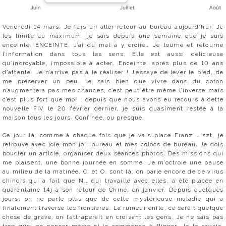
Vendredi 14 mars. Je fais un aller-retour au bureau aujourd’hui. Je
les limite au maximum, je sais depuis une semaine que je suis
enceinte. ENCEINTE. J’ai du mal à y croire… Je tourne et retourne
l’information dans tous les sens. Elle est aussi délicieuse
qu’incroyable, impossible à acter… Enceinte, après plus de 10 ans
d’attente. Je n’arrive pas à le réaliser ! J’essaye de lever le pied, de
me préserver un peu. Je sais bien que vivre dans du coton
n’augmentera pas mes chances, c’est peut être même l’inverse mais
c’est plus fort que moi : depuis que nous avons eu recours à cette
nouvelle FIV le 20 février dernier, je suis quasiment restée à la
maison tous les jours. Confinée, ou presque.
Ce jour là, comme à chaque fois que je vais place Franz Liszt, je
retrouve avec joie mon joli bureau et mes colocs de bureau. Je dois
boucler un article, organiser deux séances photos. Des missions qui
me plaisent, une bonne journée en somme. Je m’octroie une pause
au milieu de la matinée. C. et O. sont là, on parle encore de ce virus
chinois qui a fait que N., qui travaille avec elles, a été placée en
quarantaine 14j à son retour de Chine, en janvier. Depuis quelques
jours, on ne parle plus que de cette mystérieuse maladie qui a
finalement traversé les frontières. La rumeur enfle, ce serait quelque
chose de grave, on l’attraperait en croisant les gens. Je ne sais pas