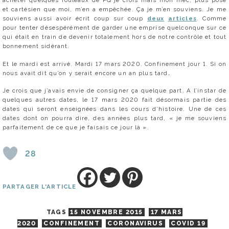
et cartésien que moi, m’en a empêchée. Ça je m’en souviens. Je me
souviens aussi avoir écrit coup sur coup
deux
articles
. Comme
pour tenter désespérément de garder une emprise quelconque sur ce
qui était en train de devenir totalement hors de notre contrôle et tout
bonnement sidérant.
Et le mardi est arrivé. Mardi 17 mars 2020. Confinement jour 1. Si on
nous avait dit qu’on y serait encore un an plus tard…
Je crois que j’avais envie de consigner ça quelque part. A l’instar de
quelques autres dates, le 17 mars 2020 fait désormais partie des
dates qui seront enseignées dans les cours d’histoire. Une de ces
dates dont on pourra dire, des années plus tard, « je me souviens
parfaitement de ce que je faisais ce jour là ».
28
PARTAGER L'ARTICLE
TAGS
15 NOVEMBRE 2015
17 MARS
2020
CONFINEMENT
CORONAVIRUS
COVID 19