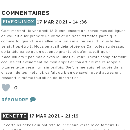
COMMENTAIRES
FIVEQUINOX
17 MAR 2021 -
14 :36
C’est marrant, le vendredi 13 (tiens, encore un…) avec mes collègues
on voulait aller prendre un verre et on s’est rétractés parce que
comme toi quand tu es allée voir ton amie, on s’est dit que le lieu
serait trop étroit… Nous on avait déjà l’épée de Damoclès au dessus
de la tête parce qu’on est enseignants et qu’on savait qu’on
n’accueillerait pas nos élèves le lundi suivant. J’avais complètement
occulté cet événement de mon esprit et ton article me l’a rappelé,
bizarre le cerveau humain parfois. Bref, je me suis retrouvée dans
chacun de tes mots ici, ça fait du bien de savoir que d’autres ont
ressenti le même tourbillon de bizarreries !
0
RÉPONDRE
KENETTE
17 MAR 2021 -
21 :19
Et certains bébés qui ont fêté leur 1er anniversaire ce fameux 17