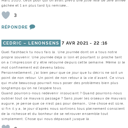
Mars 2020, ceux pour qui on avait prévu une jolie fête de 1ere année
gâchée et 1 an plus tard tjs remisée….
3
RÉPONDRE
CEDRIC – LENONSENS
7 AVR 2021 -
22 :16
Quel flashback tu nous fais là. Une journée dont on a tous notre
propre souvenir. Une journée déjà si loin et pourtant si proche tant
on a l’impression d’y être retourné depuis cette semaine. Même si le
mot confinement est devenu tabou.
Personnellement, j’ai bien peur que ce jour que tu décris ne soit un
point de non retour. Un point de non retour à la vie d’avant. Ce virus
qui mute beaucoup pourrait nous poser des problèmes bien plus
longtemps qu’on ne l’espère tous.
Quand pourrons-nous redevenir insouciant ? Quand pourrons-nous
oublier tout ce mauvais passage ? Sans jouer les oiseaux de mauvais
augure, je pense que ce n’est pas pour demain… Une chose est sûre,
si fin il y a, le jour d’après nous sortirons tous pleinement conscient
de la richesse et du bonheur de se retrouver ensemble tout
simplement. Chose qui nous dépassait jusque là.