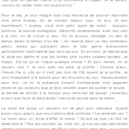
trop quoi en penser même si je commence à flipper. Je le savais,
j’aurais du rester chez moi aujourd’hui !
Pour le dej, je suis malgré tout trop heureuse de pouvoir rejoindre
mon amie Audrey. On se connait depuis quoi, 10 ans, 15 ans
maintenant ? Audrey, c’est mon petit rayon de soleil : toujours
positive, le sourire contagieux, l’étreinte rassérénante. Avec nos vies
à la con, on se croise si peu… On va pouvoir rattraper un peu le
temps perdu le temps d’un dej ! J’ai réservé dans un des nombreux
petits restos qui pullulent dans le 10e, genre bistronomie
parfaitement maîtrisée et pas hors de prix. En arrivant, je réalise que
la salle est petite et que les tables sont toutes collées/serrées. Je
flippe… Est-ce qu’on risque quelque chose ? Et puis merde, on le
saurait, non ?! Je suis avec ma pote, je profite ! Comme prévu,
l’heure file si vite qu’il n’est pas loin de 15h quand je la quitte. Je
suis finalement à la bourre pour les missions du jour. Heureusement
pour moi, j’ai eu la présence d’esprit d’embarquer mon appareil
photo et les produits que je dois shooter avant de quitter le boulot :
je décide de rentrer à la maison pour terminer de bosser, j’aimerais
autant que faire se peut éviter l’heure de pointe dans le métro.
La suite me laisse un souvenir on ne peut plus nébuleux. Quand
avons nous appris que nous allions être confinés ? Le vendredi soir ?
Le lundi pour un prise d’effet le mardi ? Qu’est-ce que j’ai fait ce
week-end là ? Pas les courses, ça, c’est sûr, je n’aurais pas été contre
acheter quelques rouleaux de PQ je crois mais mon mec, plus posé