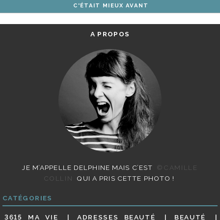
C'ÉTAIT MIEUX AVANT
ARTICLES
A PROPOS
JE M’APPELLE DELPHINE MAIS C’EST
©CAMILLE
COLLIN
QUI A PRIS CETTE PHOTO !
CATÉGORIES
3615 MA VIE
ADRESSES BEAUTÉ
BEAUTÉ