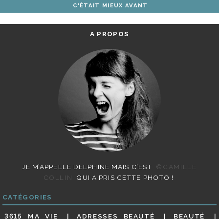
C'ÉTAIT MIEUX AVANT
ARTICLES
A PROPOS
JE M’APPELLE DELPHINE MAIS C’EST
©CAMILLE
COLLIN
QUI A PRIS CETTE PHOTO !
CATÉGORIES
3615 MA VIE
ADRESSES BEAUTÉ
BEAUTÉ